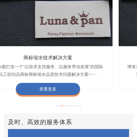
织带商标缩水技术解决方案
商标抗染技术解决方案
服装色差技术解决方案
纺织品商标固色剂
皮革湿摩擦增进剂
博准30余载是中国守家纺织商标印染织唛化工商标抗染品质
博准是一家专注30余载设计研发织唛印唛商标、织带织带商
博准30余载专注提供纺织品印唛、织唛织造服装色差品质问
博准经营多年是行业专业纺织品商标固色助剂,TJ-A622,TJ-
博准长期致力于皮革商标湿摩擦增进助剂TJ-A6588,湿摩擦
标缩水品质技术问题解决方案一站式服务提供商,匠···
技术问题解决方案定制专家,提供前处理,染色,印···
题技术解决方案一站式服务商,以其精湛的技术,科···
增进剂加工定制服务技术研究与应用,凭借丰···
A622,FSD,FSE商标固色剂加···
查看更多
查看更多
查看更多
查看更多
查看更多
及时、高效的服务体系