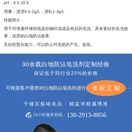
pH：9.5-10.5
用量：浸渍0.5-2g/L；浸轧1-3g/L
性能简介：
用于纤维素纤维纱线及织物印花或染色后的皂洗。具有更好的皂洗效
果，优异的白地防沾效果。
良好的螯合能力，可以防止钙皂斑的产生。低泡。
30余载白地防沾皂洗剂定制经验
保证低于同行业25%的价格
非标定制
可根据客户需求对白地防沾皂洗剂进行
千锤百炼铸良品 · 精益求精属博准
138-2913-8856
24小时服务热线：