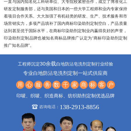
一直与国内知名化工科研单位、大专院校紧密合作，成立了博准化工
研发定制服务部，还与美国和日本的一些大学工程师和业内专家保持
着项目合作关系。大大加强了有机硅类的研发、生产、技术服务和市
场营销实力，多项产品填补了国内商标印染助剂定制空白，产品质量
达到甚至优于国际水平，在商标印染助剂定制业内赢得良好的声誉，
印染助剂定制品牌也被知名商标品牌推广认定为“商标印染助剂定制
推广知名品牌”。
30余载
工程师沉淀
白地防沾皂洗剂定制行业经验
专业白地防沾皂洗剂定制一站式供应商
用
心
服
务
数
千
家
商
标
客
户
印唛、织唛、织造商标、纺织助剂定制优选品牌
138-2913-8856
咨询电话：