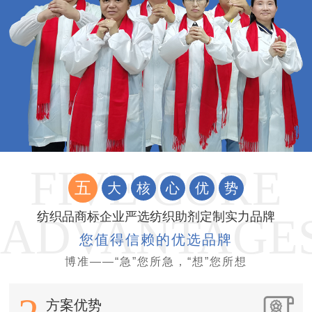
五
大
核
心
优
势
纺织品商标企业严选纺织助剂定制实力品牌
您值得信赖的优选品牌
博准——“急”您所急，“想”您所想
方案优势