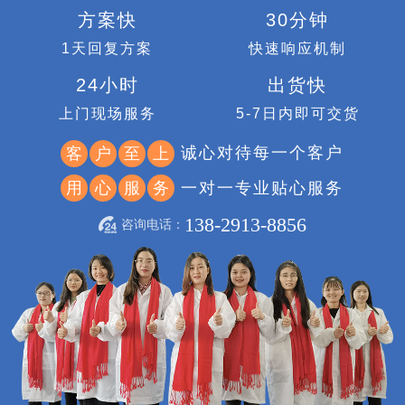
方案快
30分钟
1天回复方案
快速响应机制
24小时
出货快
上门现场服务
5-7日内即可交货
诚心对待每一个客户
客
户
至
上
一对一专业贴心服务
用
心
服
务
138-2913-8856
咨询电话：