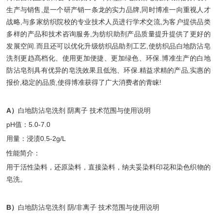
生产与销售,是一个研产销一条龙的实力品牌,同时博准一向重视人才
战略,与多家纺织院校的专业技术人员进行学术交流,为客户提供品类
多样的产品和技术咨询服务,为
纺织助剂
产品质量提升提供了更好的
发展空间.而且还可以优化升级纺织品助剂工艺,使纺织品白地防沾皂
洗剂更趋髙档化、使用更加便捷、更加绿色、环保.博准生产的白地
防沾皂剂具有优异的皂洗效果且低泡、环保.精益求精的产品,实惠的
报价,稳定的品质,使得博准获得了广大消费者的青睐!
A）
白地防沾皂洗剂 阴离子 技术范围与使用说明
pH值：5.0-7.0
用量：浸渍0.5-2g/L
性能简介：
用于活性染料，还原染料，直接染料，纳夫妥染料印花和染色织物的
皂洗。
B）
白地防沾皂洗剂 阴/非离子 技术范围与使用说明