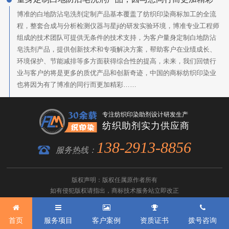
博准的白地防沾皂洗剂定制产品基本覆盖了纺织印染商标加工的全流
程，整套合成与分析检测仪器与星ji的研发实验环境，博准专业工程师
组成的技术团队可提供无条件的技术支持，为客户量身定制白地防沾
皂洗剂产品，提供创新技术和专项解决方案，帮助客户在业绩成长、
环境保护、节能减排等多方面获得综合性的提高，未来，我们回馈行
业与客户的将是更多的质优产品和创新奇迹，中国的商标纺织印染业
也将因为有了博准的同行而更加精彩……
专注纺织印染助剂设计研发生产
纺织助剂实力供应商
138-2913-8856
服务热线：
版权声明：版权任属原作者所有
如有侵犯版权请指出，
商标技术服务
站立即改正
粤ICP备2022116119号-1
网站地图
首页
服务项目
客户案例
资质证书
拨号咨询