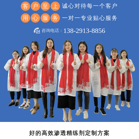
诚心对待每一个客户
客
户
至
上
一对一专业贴心服务
用
心
服
务
138-2913-8856
咨询电话：
好的高效渗透精练剂定制方案