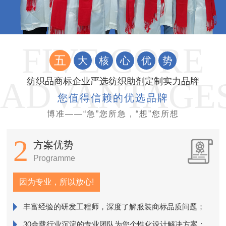
五
大
核
心
优
势
纺织品商标企业严选纺织助剂定制实力品牌
您值得信赖的优选品牌
博准——“急”您所急，“想”您所想
2
方案优势
Programme
因为专业，所以放心!
丰富经验的研发工程师，深度了解服装商标品质问题；
销
30余载行业沉淀的专业团队为您个性化设计解决方案；