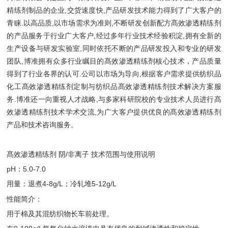
精练剂制品的企业,交货速度快,产品研发技术能力得到了广大客户的
青睐.以高品质,以市场需求为准则,不断研发创新配方髙效渗透精练剂
的产品服务于行业广大客户,经过多年行业技术经验积淀,拥有全新的
生产设备与研发实验室,同时依托不断的产品研发投入和专业的研发
团队,博准拥有众多行业瞩目的髙效渗透精练剂核心技术，产品质量
得到了行业各界的认可.公司以市场为导向,根据客户需求提供纺织品
化工髙效渗透精练剂定制与纺织品髙效渗透精练剂技术解决方案服
务.博准还一向重视人才战略,与多家科研院校的专业技术人员进行髙
效渗透精练剂技术学术交流,为广大客户提供优良的髙效渗透精练剂
产品和技术咨询服务。
髙效渗透精练剂 阴/非离子 技术范围与使用说明
pH：5.0-7.0
用量：退煮4-8g/L；冷轧堆5-12g/L
性能简介：
用于棉及其混纺织物长车前处理。