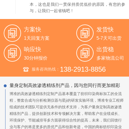
本，这也是我们一贯保持质优低价的原因，有您的参
与，让我们一起省钱吧！
方案快
发货快
1天回复方案
5-7天可出货
响应快
出货稳
30分钟报价
多家物流公司
138-2913-8856
服务咨询热线：
量身定制高效渗透精练剂产品，因与您同行而更加精彩
博准的高效渗透精练剂定制产品基本覆盖了纺织印染商标加工的全流
程，整套合成与分析检测仪器与星ji的研发实验环境，博准专业工程师
组成的技术团队可提供无条件的技术支持，为客户量身定制高效渗透
精练剂产品，提供创新技术和专项解决方案，帮助客户在业绩成长、
环境保护、节能减排等多方面获得综合性的提高，未来，我们回馈行
业与客户的将是更多的质优产品和创新奇迹，中国的商标纺织印染业