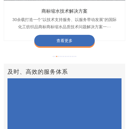
织带商标缩水技术解决方案
商标抗染技术解决方案
服装色差技术解决方案
纺织品商标固色剂
皮革湿摩擦增进剂
博准30余载是中国守家纺织商标印染织唛化工商标抗染品质
博准是一家专注30余载设计研发织唛印唛商标、织带织带商
博准30余载专注提供纺织品印唛、织唛织造服装色差品质问
博准经营多年是行业专业纺织品商标固色助剂,TJ-A622,TJ-
博准长期致力于皮革商标湿摩擦增进助剂TJ-A6588,湿摩擦
标缩水品质技术问题解决方案一站式服务提供商,匠···
技术问题解决方案定制专家,提供前处理,染色,印···
题技术解决方案一站式服务商,以其精湛的技术,科···
增进剂加工定制服务技术研究与应用,凭借丰···
A622,FSD,FSE商标固色剂加···
查看更多
查看更多
查看更多
查看更多
查看更多
及时、高效的服务体系