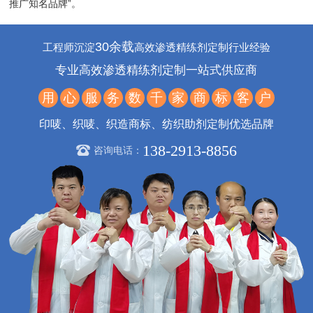
推广知名品牌”。
30余载
工程师沉淀
高效渗透精练剂定制行业经验
专业高效渗透精练剂定制一站式供应商
用
心
服
务
数
千
家
商
标
客
户
印唛、织唛、织造商标、纺织助剂定制优选品牌
138-2913-8856
咨询电话：