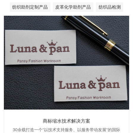
纺织助剂定制产品
皮革化学助剂产品
纺织品检测
织带商标缩水技术解决方案
商标抗染技术解决方案
服装色差技术解决方案
纺织品商标固色剂
皮革湿摩擦增进剂
博准30余载是中国守家纺织商标印染织唛化工商标抗染品质
博准是一家专注30余载设计研发织唛印唛商标、织带织带商
博准30余载专注提供纺织品印唛、织唛织造服装色差品质问
博准经营多年是行业专业纺织品商标固色助剂,TJ-A622,TJ-
博准长期致力于皮革商标湿摩擦增进助剂TJ-A6588,湿摩擦