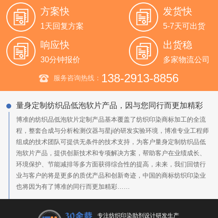
方案快
发货快
1天回复方案
5-7天可出货
响应快
出货稳
30分钟报价
多家物流公司
138-2913-8856
服务咨询热线：
量身定制纺织品低泡软片产品，因与您同行而更加精彩
博准的纺织品低泡软片定制产品基本覆盖了纺织印染商标加工的全流
程，整套合成与分析检测仪器与星ji的研发实验环境，博准专业工程师
组成的技术团队可提供无条件的技术支持，为客户量身定制纺织品低
泡软片产品，提供创新技术和专项解决方案，帮助客户在业绩成长、
环境保护、节能减排等多方面获得综合性的提高，未来，我们回馈行
业与客户的将是更多的质优产品和创新奇迹，中国的商标纺织印染业
也将因为有了博准的同行而更加精彩……
专注纺织印染助剂设计研发生产