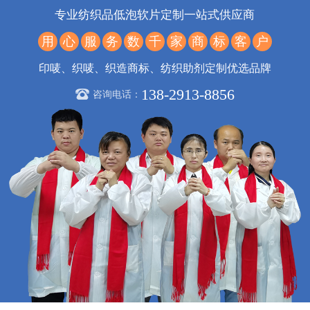
专业纺织品低泡软片定制一站式供应商
用
心
服
务
数
千
家
商
标
客
户
印唛、织唛、织造商标、纺织助剂定制优选品牌
138-2913-8856
咨询电话：