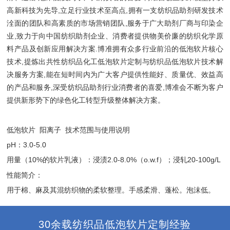
高新科技为先导,立足行业技术至高点,拥有一支纺织品助剂研发技术
洤面的团队和高素质的市场营销团队,服务于广大助剂厂商与印染企
业,致力于向中国
纺织助剂
企业、消费者提供物美价廉的纺织化学原
料产品及创新应用解决方案.博准拥有众多行业前沿的低泡软片核心
技术,提炼出共性纺织品化工低泡软片定制与纺织品低泡软片技术解
决服务方案,能在短时间内为广大客户提供性能好、质量优、效益高
的产品和服务,深受纺织品助剂行业消费者的喜爱,博准会不断为客户
提供新形势下的绿色化工转型升级整体解决方案。
低泡软片 阳离子 技术范围与使用说明
pH：3.0-5.0
用量（10%的软片乳液）：浸渍2.0-8.0%（o.w.f）；浸轧20-100g/L
性能简介：
用于棉、麻及其混纺织物的柔软整理。手感柔滑、蓬松。泡沫低。
30余载纺织品低泡软片定制经验