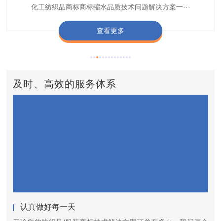
标缩水品质技术问题解决方案一站式服务提供商,匠···
技术问题解决方案定制专家,提供前处理,染色,印···
题技术解决方案一站式服务商,以其精湛的技术,科···
增进剂加工定制服务技术研究与应用,凭借丰···
A622,FSD,FSE商标固色剂加···
查看更多
查看更多
查看更多
查看更多
查看更多
及时、高效的服务体系
认真做好每一天