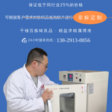
保证低于同行业25%的价格
非标定制
可根据客户需求对纺织品低泡软片进行
千锤百炼铸良品 · 精益求精属博准
138-2913-8856
24小时服务热线：