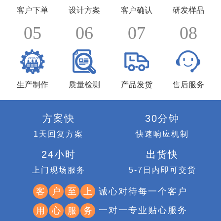
客户下单
设计方案
客户确认
研发样品
05
06
07
08
生产制作
质量检测
产品发货
售后服务
方案快
30分钟
1天回复方案
快速响应机制
24小时
出货快
上门现场服务
5-7日内即可交货
诚心对待每一个客户
客
户
至
上
一对一专业贴心服务
用
心
服
务