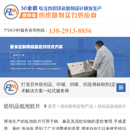
138-2913-8856
7*24小时服务咨询热线：
打造百年纺织品、印唛、织唛、织造商标助剂(定制)技
术解决方案一站式服务商
纺织品低泡软片
首页
>
纺织助剂定制产品
>
纺织品低泡软片
博准生产的低泡软片可用于棉、麻及其混纺织物的柔软整理.手感柔
滑、蓬松.泡沫低,受到了广大消费者的喜爱.博准自创立以来便坚持以