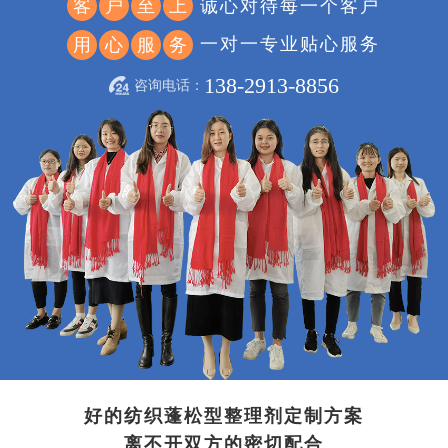
诚心对待每一个客户
客
户
至
上
一对一专业贴心服务
用
心
服
务
138-2913-8856
咨询电话：
好的纺织蓬松型整理剂定制方案
离不开双方的密切配合