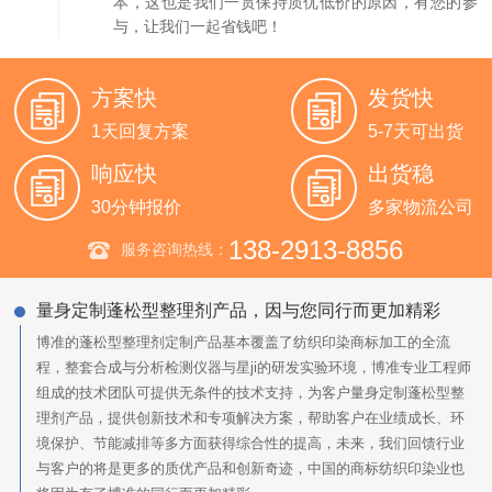
本，这也是我们一贯保持质优低价的原因，有您的参
与，让我们一起省钱吧！
方案快
发货快
1天回复方案
5-7天可出货
响应快
出货稳
30分钟报价
多家物流公司
138-2913-8856
服务咨询热线：
量身定制蓬松型整理剂产品，因与您同行而更加精彩
博准的蓬松型整理剂定制产品基本覆盖了纺织印染商标加工的全流
程，整套合成与分析检测仪器与星ji的研发实验环境，博准专业工程师
组成的技术团队可提供无条件的技术支持，为客户量身定制蓬松型整
理剂产品，提供创新技术和专项解决方案，帮助客户在业绩成长、环
境保护、节能减排等多方面获得综合性的提高，未来，我们回馈行业
与客户的将是更多的质优产品和创新奇迹，中国的商标纺织印染业也