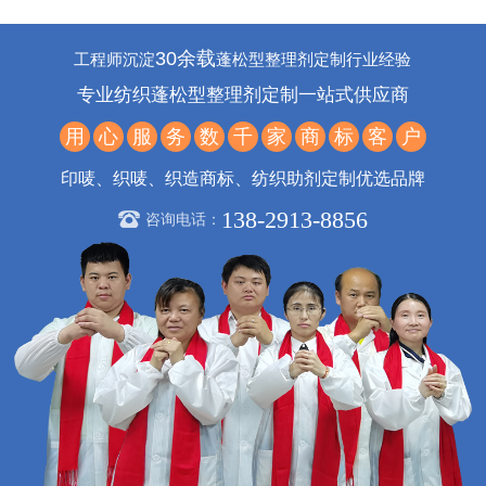
30余载
工程师沉淀
蓬松型整理剂定制行业经验
专业纺织蓬松型整理剂定制一站式供应商
用
心
服
务
数
千
家
商
标
客
户
印唛、织唛、织造商标、纺织助剂定制优选品牌
138-2913-8856
咨询电话：