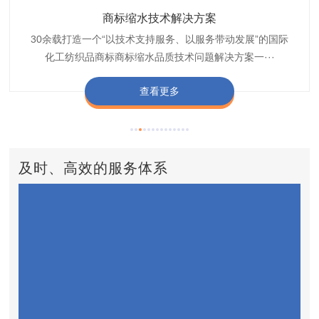
织带商标缩水技术解决方案
商标抗染技术解决方案
服装色差技术解决方案
纺织品商标固色剂
皮革湿摩擦增进剂
博准30余载是中国守家纺织商标印染织唛化工商标抗染品质
博准是一家专注30余载设计研发织唛印唛商标、织带织带商
博准30余载专注提供纺织品印唛、织唛织造服装色差品质问
博准经营多年是行业专业纺织品商标固色助剂,TJ-A622,TJ-
博准长期致力于皮革商标湿摩擦增进助剂TJ-A6588,湿摩擦
标缩水品质技术问题解决方案一站式服务提供商,匠···
技术问题解决方案定制专家,提供前处理,染色,印···
题技术解决方案一站式服务商,以其精湛的技术,科···
增进剂加工定制服务技术研究与应用,凭借丰···
A622,FSD,FSE商标固色剂加···
查看更多
查看更多
查看更多
查看更多
查看更多
及时、高效的服务体系