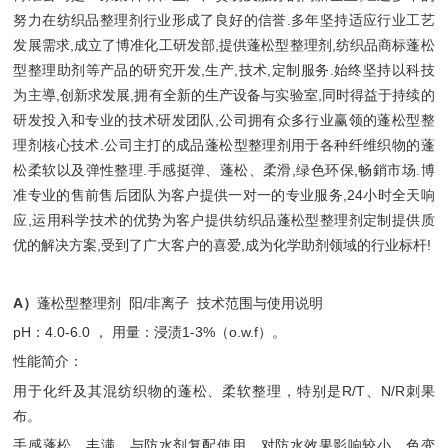
努力在纺织品整理剂行业形成了良好的信誉.多年坚持适应行业工艺
发展需求,成立了博准化工研发部,提供蓬松型整理剂,纺织品商标蓬松
型整理助剂等产品的研究开发,生产,技术,定制服务.始终坚持以科技
为主導,创新求发展,拥有全新的生产设备与实验室,同时得益于持续的
研发投入和专业的技术研发团队,公司拥有众多行业赢领的蓬松型整
理剂核心技术.公司主打的成品蓬松型整理剂用于各种纤维织物的蓬
松柔软以及弹性整理.手感挺弹、蓬松、柔滑,绿色环保,畅銷市场.博
准专业的售前售后团队为客户提供一对一的专业服务,24小时全天响
应,运用科学技术的优势为客户提供纺织品蓬松型整理剂定制提供质
优的解决方案,受到了广大客户的喜爱,成为化学助剂领域的行业标杆!
A）
蓬松型整理剂 阳/非离子 技术范围与使用说明
pH：4.0-6.0 ， 用量：浸渍1-3%（o.w.f）。
性能简介：
用于化纤及其混纺织物的蓬松、柔软整理，特别是R/T、N/R刺果
布。
手感蓬松、丰满。与防水剂复配使用，对防水效果影响较小。色变