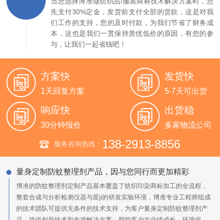
当您选择博准做纺织品/服装商标技术解决方案时，您
先支付30%定金，发货前支付全部的货款，这是对我
们工作的支持，您的及时付款，为我们节省了财务成
本，这也是我们一贯保持质优低价的原因，有您的参
与，让我们一起省钱吧！
方案快
发货快
1天回复方案
5-7天可出货
响应快
出货稳
30分钟报价
多家物流公司
138-2913-8856
服务咨询热线：
量身定制防蚊整理剂产品，因与您同行而更加精彩
博准的防蚊整理剂定制产品基本覆盖了纺织印染商标加工的全流程，
整套合成与分析检测仪器与星ji的研发实验环境，博准专业工程师组成
的技术团队可提供无条件的技术支持，为客户量身定制防蚊整理剂产
品，提供创新技术和专项解决方案，帮助客户在业绩成长、环境保