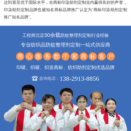
达到甚至优于国际水平，在商标印染助剂定制业内赢得良好的声誉，
印染助剂定制品牌也被知名商标品牌推广认定为“商标印染助剂定制
推广知名品牌”。
30余载
工程师沉淀
防蚊整理剂定制行业经验
专业纺织品防蚊整理剂定制一站式供应商
用
心
服
务
数
千
家
商
标
客
户
印唛、织唛、织造商标、纺织助剂定制优选品牌
138-2913-8856
咨询电话：