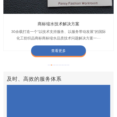
织带商标缩水技术解决方案
商标抗染技术解决方案
服装色差技术解决方案
纺织品商标固色剂
皮革湿摩擦增进剂
博准30余载是中国守家纺织商标印染织唛化工商标抗染品质
博准是一家专注30余载设计研发织唛印唛商标、织带织带商
博准30余载专注提供纺织品印唛、织唛织造服装色差品质问
博准经营多年是行业专业纺织品商标固色助剂,TJ-A622,TJ-
博准长期致力于皮革商标湿摩擦增进助剂TJ-A6588,湿摩擦
标缩水品质技术问题解决方案一站式服务提供商,匠···
技术问题解决方案定制专家,提供前处理,染色,印···
题技术解决方案一站式服务商,以其精湛的技术,科···
增进剂加工定制服务技术研究与应用,凭借丰···
A622,FSD,FSE商标固色剂加···
查看更多
查看更多
查看更多
查看更多
查看更多
及时、高效的服务体系