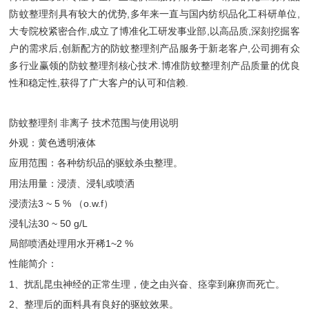
防蚊整理剂具有较大的优势,多年来一直与国内纺织品化工科研单位,
大专院校紧密合作,成立了博准化工研发事业部,以高品质,深刻挖掘客
户的需求后,创新配方的防蚊整理剂产品服务于新老客户,公司拥有众
多行业赢领的防蚊整理剂核心技术.博准防蚊整理剂产品质量的优良
性和稳定性,获得了广大客户的认可和信赖.
防蚊整理剂 非离子 技术范围与使用说明
外观：黄色透明液体
应用范围：各种纺织品的驱蚊杀虫整理。
用法用量：浸渍、浸轧或喷洒
浸渍法3 ~ 5 % （o.w.f）
浸轧法30 ~ 50 g/L
局部喷洒处理用水开稀1~2 %
性能简介：
1、扰乱昆虫神经的正常生理，使之由兴奋、痉挛到麻痹而死亡。
2、整理后的面料具有良好的驱蚊效果。