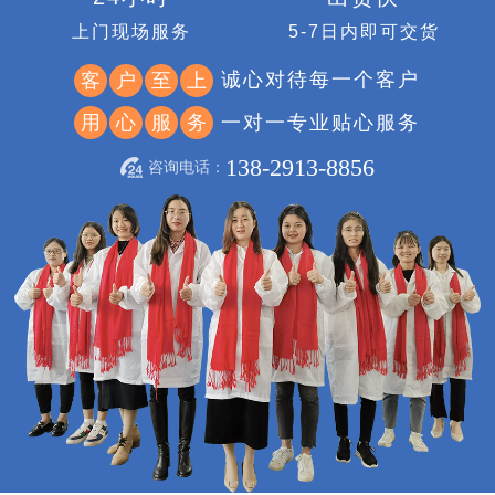
上门现场服务
5-7日内即可交货
诚心对待每一个客户
客
户
至
上
一对一专业贴心服务
用
心
服
务
138-2913-8856
咨询电话：