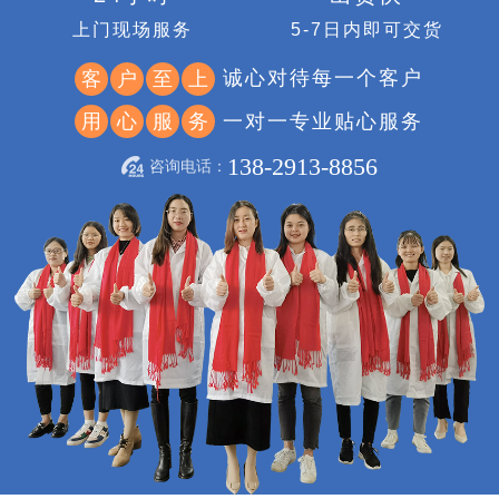
上门现场服务
5-7日内即可交货
诚心对待每一个客户
客
户
至
上
一对一专业贴心服务
用
心
服
务
138-2913-8856
咨询电话：