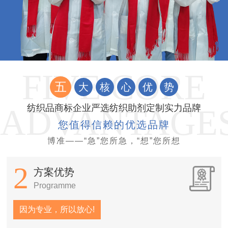
五
大
核
心
优
势
纺织品商标企业严选纺织助剂定制实力品牌
您值得信赖的优选品牌
博准——“急”您所急，“想”您所想
2
方案优势
Programme
因为专业，所以放心!