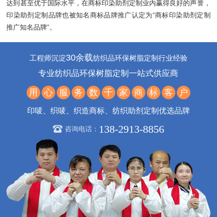
达到甚至优于国际水平，在商标印染助剂定制业内赢得良好的声誉，
印染助剂定制品牌也被知名商标品牌推广认定为“商标印染助剂定制
推广知名品牌”。
30余载
工程师沉淀
纺织品环保树脂定制行业经验
专业纺织品环保树脂定制一站式供应商
用
心
服
务
数
千
家
商
标
客
户
印唛、织唛、织造商标、纺织助剂定制优选品牌
138-2913-8856
咨询电话：