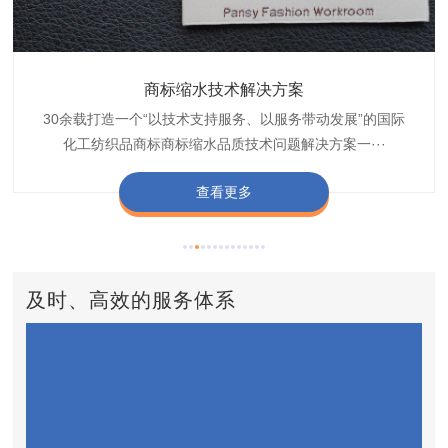
织带商标缩水技术解决方案
商标抗染技术解决方案
服装色差技术解决方案
纺织品商标固色剂
皮革湿摩擦增进剂
博准30余载是中国守家纺织商标印染织唛化工商标抗染品质
博准是一家专注30余载设计研发织唛印唛商标、织带织带商
博准30余载专注提供纺织品印唛、织唛织造服装色差品质问
博准经营多年是行业专业纺织品商标固色助剂,TJ-A622,TJ-
博准长期致力于皮革商标湿摩擦增进助剂TJ-A6588,湿摩擦
标缩水品质技术问题解决方案一站式服务提供商,匠···
技术问题解决方案定制专家,提供前处理,染色,印···
题技术解决方案一站式服务商,以其精湛的技术,科···
增进剂加工定制服务技术研究与应用,凭借丰···
A622,FSD,FSE商标固色剂加···
查看更多
查看更多
查看更多
查看更多
查看更多
及时、高效的服务体系