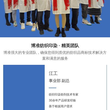
博准纺织印染 · 精英团队
博准强大的专业团队，确保您得到质优的纺织品商标技术解决方
案和满意的服务
江工
事业部 副总
纺织印染助剂技术专家
纺织
30余年产品研发经验
新能
善于根据用户需求