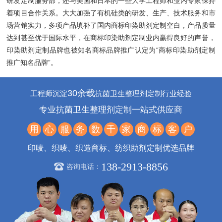
研发定制服务部，还与美国和日本的一些大学工程师和业内专家保持
着项目合作关系。大大加强了有机硅类的研发、生产、技术服务和市
场营销实力，多项产品填补了国内商标印染助剂定制空白，产品质量
达到甚至优于国际水平，在商标印染助剂定制业内赢得良好的声誉，
印染助剂定制品牌也被知名商标品牌推广认定为“商标印染助剂定制
推广知名品牌”。
30余载
工程师沉淀
抗菌卫生整理剂定制行业经验
专业抗菌卫生整理剂定制一站式供应商
用
心
服
务
数
千
家
商
标
客
户
印唛、织唛、织造商标、纺织助剂定制优选品牌
138-2913-8856
咨询电话：