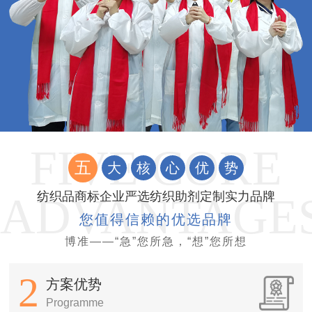
五
大
核
心
优
势
纺织品商标企业严选纺织助剂定制实力品牌
您值得信赖的优选品牌
博准——“急”您所急，“想”您所想
2
方案优势
Programme