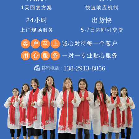
1天回复方案
快速响应机制
24小时
出货快
上门现场服务
5-7日内即可交货
诚心对待每一个客户
客
户
至
上
一对一专业贴心服务
用
心
服
务
138-2913-8856
咨询电话：