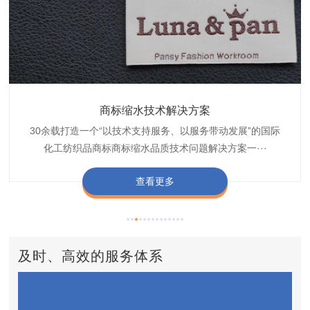
织带商标缩水技术解决方案
商标抗染技术解决方案
服装色差技术解决方案
纺织品商标固色剂
皮革湿摩擦增进剂
博准30余载是中国守家纺织商标印染织唛化工商标抗染品质
博准是一家专注30余载设计研发织唛印唛商标、织带织带商
博准30余载专注提供纺织品印唛、织唛织造服装色差品质问
博准经营多年是行业专业纺织品商标固色助剂,TJ-A622,TJ-
博准长期致力于皮革商标湿摩擦增进助剂TJ-A6588,湿摩擦
标缩水品质技术问题解决方案一站式服务提供商,匠···
技术问题解决方案定制专家,提供前处理,染色,印···
题技术解决方案一站式服务商,以其精湛的技术,科···
增进剂加工定制服务技术研究与应用,凭借丰···
A622,FSD,FSE商标固色剂加···
查看更多
查看更多
查看更多
查看更多
查看更多
及时、高效的服务体系