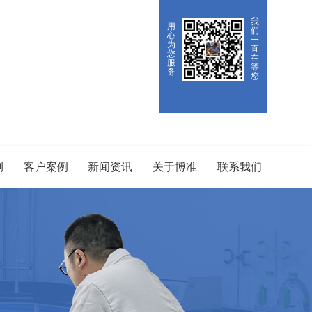
我
用
们
心
一
为
直
您
在
服
等
务
您
测
客户案例
新闻资讯
关于博准
联系我们