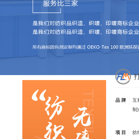
品 牌
互
制
项 目
纺