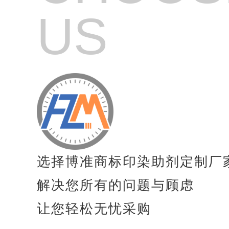
纺织品高效起毛剂
US
纺织品起毛剂
纺织品亲水起毛剂
纺织品毛毯专用增稠剂
纺织品涂料粘合剂
纺织品防风剂
纺织品防沉淀分散剂
选择博准商标印染助剂定制厂
纺织品抗凝聚剂
解决您所有的问题与顾虑
纺织品速干剂
让您轻松无忧采购
纺织品膨胀剂