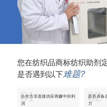
纺织品碳六防水剂
纺织品玻尿酸整理剂
纺织品多功能整理剂
纺织品多功能除油剂
纺织品加白软油剂
纺织品平幅除油剂
您在纺织品商标纺织助剂
纺织品除油精练剂
难题?
是否遇到以下
纺织品高浓乳化除油剂
纺织品高浓亲水平滑剂
01
02
合作方非直接供应商赚中间利
是否具备
纺织品平滑剂
润
力