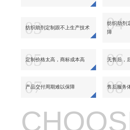
纺织品柔软粘合剂
纺织品浴中柔软剂
04
03
纺织助剂
纺织助剂定制跟不上生产技术
纺织品酸性软化酶制剂
障
纺织品环保硬挺剂
05
06
纺织品硬挺剂
定制价格太高，商标成本高
无售后，
纺织品阻燃剂
07
08
纺织品锦纶阻燃剂
产品交付周期难以保障
售后服务
纺织品抗热黄变剂
纺织品无醛硬挺剂
CHOOS
纺织品强力保护剂