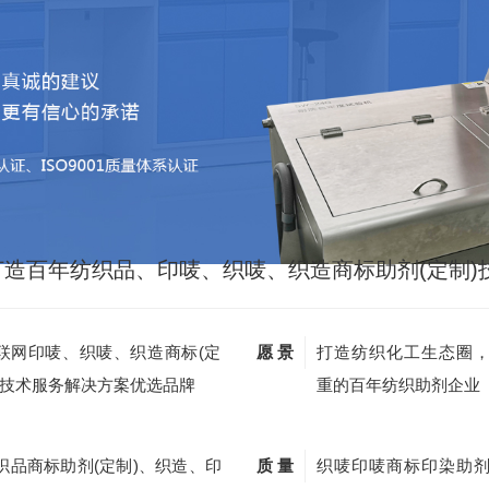
打造百年纺织品、印唛、织唛、织造商标助剂(定制)
联网印唛、织唛、织造商标(定
愿 景
打造纺织化工生态圈
)技术服务解决方案优选品牌
重的百年纺织助剂企业
织品商标助剂(定制)、织造、印
质 量
织唛印唛商标印染助