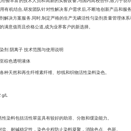
批经验丰富的技术人员和高新的实验设备,与国内高校合作,致力于纺
用有机结合,研发团队针对性解决客户需求后,不断地创新产品和服务
剂解决方案服务.同时,制定严格的生产无磷活性匀染剂质量管理体系
的满意值而且价格公道,成为业界客户的新选择。
染剂 阴离子 技术范围与使用说明
色至棕色透明液体
各种天然和再生纤维素纤维、纱线和织物活性染料染色。
渍
 g/L
活性染料包括活性翠蓝具有较好的助溶、分散和缓染能力。
耐盐、耐碱稳定性，染色全程防止染料凝聚，消除色点、色斑。