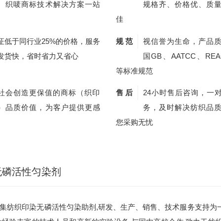
、织唛商标技术解决方案一站
规格齐、价格优、质
佳
证低于同行业25%的价格，服务
规 范
视信誉为生命，产品
发货快，省时省力又省心
国GB、AATCC、REA
等标准规范
社会创造更保值的商标（织印
售 后
24小时售后咨询，一
）品质价值，为客户提供更感
务，及时解决纺织品
您采购无忧
无磷活性匀染剂
集纺织印染无磷活性匀染助剂,研发、生产、销售、技术服务支持为一