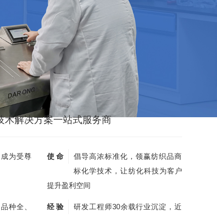
技术解决方案一站式服务商
，成为受尊
使 命
倡导高浓标准化，领赢纺织品商
标化学技术，让纺化科技为客户
提升盈利空间
剂品种全、
经 验
研发工程师30余载行业沉淀，近