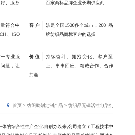
量好、服务
百家商标品牌企业长期供应商
质量符合中
客 户
涉足全国1500多个城市，200+品
CH、ISO
牌纺织品商标客户的选择
对一专业服
价 值
持续奋斗、拥抱变化、客户至
质问题，让
上、事事回应、精诚合作、合作
共赢
首页
>
纺织助剂定制产品
>
纺织品无磷活性匀染剂
体的综合性生产企业.自创办以来,公司建立了工程技术中