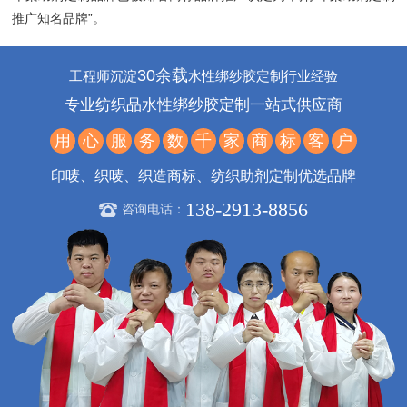
推广知名品牌”。
30余载
工程师沉淀
水性绑纱胶定制行业经验
专业纺织品水性绑纱胶定制一站式供应商
用
心
服
务
数
千
家
商
标
客
户
印唛、织唛、织造商标、纺织助剂定制优选品牌
138-2913-8856
咨询电话：