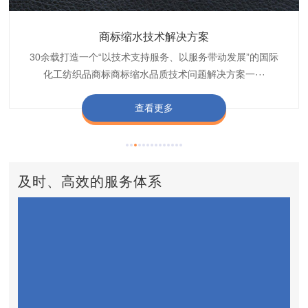
织带商标缩水技术解决方案
商标抗染技术解决方案
服装色差技术解决方案
纺织品商标固色剂
皮革湿摩擦增进剂
博准30余载是中国守家纺织商标印染织唛化工商标抗染品质
博准是一家专注30余载设计研发织唛印唛商标、织带织带商
博准30余载专注提供纺织品印唛、织唛织造服装色差品质问
博准经营多年是行业专业纺织品商标固色助剂,TJ-A622,TJ-
博准长期致力于皮革商标湿摩擦增进助剂TJ-A6588,湿摩擦
标缩水品质技术问题解决方案一站式服务提供商,匠···
技术问题解决方案定制专家,提供前处理,染色,印···
题技术解决方案一站式服务商,以其精湛的技术,科···
增进剂加工定制服务技术研究与应用,凭借丰···
A622,FSD,FSE商标固色剂加···
查看更多
查看更多
查看更多
查看更多
查看更多
及时、高效的服务体系