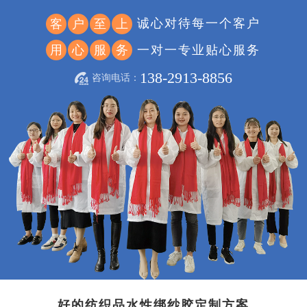
诚心对待每一个客户
客
户
至
上
一对一专业贴心服务
用
心
服
务
138-2913-8856
咨询电话：
好的纺织品水性绑纱胶定制方案