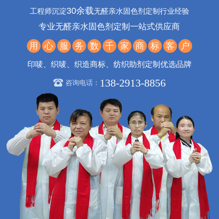
30余载
工程师沉淀
无醛亲水固色剂定制行业经验
专业无醛亲水固色剂定制一站式供应商
用
心
服
务
数
千
家
商
标
客
户
印唛、织唛、织造商标、纺织助剂定制优选品牌
138-2913-8856
咨询电话：