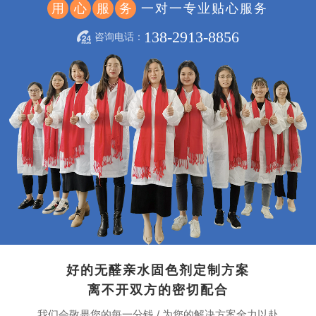
一对一专业贴心服务
用
心
服
务
138-2913-8856
咨询电话：
好的无醛亲水固色剂定制方案
离不开双方的密切配合
我们会敬畏您的每一分钱 / 为您的解决方案全力以赴