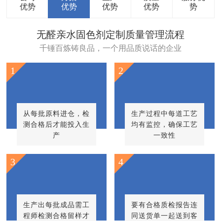
优势
优势
优势
优势
势
无醛亲水固色剂定制质量管理流程
千锤百炼铸良品，一个用品质说话的企业
1
2
从每批原料进仓，检
生产过程中每道工艺
测合格后才能投入生
均有监控，确保工艺
产
一致性
3
4
生产出每批成品需工
要有合格质检报告连
程师检测合格留样才
同送货单一起送到客