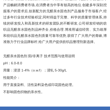
产品畅銷消费者市场,在消费者当中享有较高的地位.创建多年深刻挖
掘客户的需求后,创新配方的无醛亲水固色剂产品服务于市场客户,经
过多年行业技术经验积淀,同时得益于完整、科学的质量管理体系,持
续的研发投入和高新技术的研发团队的不断研发,公司研发经销的纺
织品无醛亲水固色剂品种齐全,价格合理.博准用诚信经营、实力雄厚
和纺织品无醛亲水固色剂质量可靠等优势,获得了广大用户的青睐,博
准致力于行业品牌标杆,给广大用户提供纺织品整理剂新选择。
无醛亲水固色剂 阳/非离子 技术范围与使用说明
pH：6.0-8.0
用量：浸渍 1-4%（o.w.f）；浸轧 5-30g/L
性能简介：
用于直接染料、活性染料染色或印花固色处理。
不影响固色织物的亲水性。