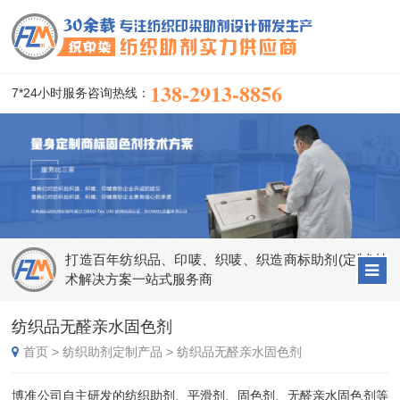
138-2913-8856
7*24小时服务咨询热线：
打造百年纺织品、印唛、织唛、织造商标助剂(定制)技
术解决方案一站式服务商
纺织品无醛亲水固色剂
首页
>
纺织助剂定制产品
>
纺织品无醛亲水固色剂
博准公司自主研发的
纺织助剂
、平滑剂、固色剂、无醛亲水固色剂等