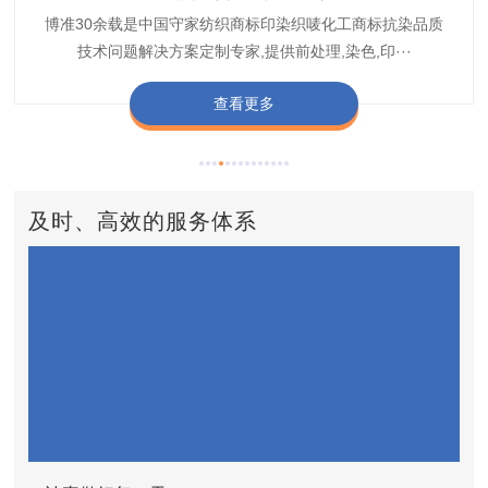
博准30余载是中国守家纺织商标印染织唛化工商标抗染品质
博准是一家专注30余载设计研发织唛印唛商标、织带织带商
博准30余载专注提供纺织品印唛、织唛织造服装色差品质问
博准经营多年是行业专业纺织品商标固色助剂,TJ-A622,TJ-
博准长期致力于皮革商标湿摩擦增进助剂TJ-A6588,湿摩擦
标缩水品质技术问题解决方案一站式服务提供商,匠···
技术问题解决方案定制专家,提供前处理,染色,印···
题技术解决方案一站式服务商,以其精湛的技术,科···
增进剂加工定制服务技术研究与应用,凭借丰···
A622,FSD,FSE商标固色剂加···
查看更多
查看更多
查看更多
查看更多
查看更多
及时、高效的服务体系