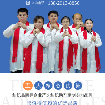
138-2913-8856
咨询电话：
五
大
核
心
优
势
纺织品商标企业严选纺织助剂定制实力品牌
您值得信赖的优选品牌