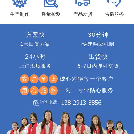
生产制作
质量检测
产品发货
售后服务
方案快
30分钟
1天回复方案
快速响应机制
24小时
出货快
上门现场服务
5-7日内即可交货
诚心对待每一个客户
客
户
至
上
一对一专业贴心服务
用
心
服
务
138-2913-8856
咨询电话：