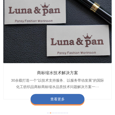
织带商标缩水技术解决方案
商标抗染技术解决方案
服装色差技术解决方案
纺织品商标固色剂
皮革湿摩擦增进剂
博准30余载是中国守家纺织商标印染织唛化工商标抗染品质
博准是一家专注30余载设计研发织唛印唛商标、织带织带商
博准30余载专注提供纺织品印唛、织唛织造服装色差品质问
博准经营多年是行业专业纺织品商标固色助剂,TJ-A622,TJ-
博准长期致力于皮革商标湿摩擦增进助剂TJ-A6588,湿摩擦
标缩水品质技术问题解决方案一站式服务提供商,匠···
技术问题解决方案定制专家,提供前处理,染色,印···
题技术解决方案一站式服务商,以其精湛的技术,科···
增进剂加工定制服务技术研究与应用,凭借丰···
A622,FSD,FSE商标固色剂加···
查看更多
查看更多
查看更多
查看更多
查看更多