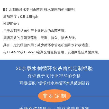
B）
水刺循环水专用杀菌剂 技术范围与使用说明
滴加速度：0.5-1.5Kg/h
性能简介：
用于水刺无纺布生产中循环水的杀菌灭藻。
廣譜髙效的杀菌灭藻剂，无毒、持久、渗透力强。
具有一定的缓蚀作用；减少循环水管道积垢和水针板堵塞。
与TF-6572或TF-6573定期交替更换使用，以达到蕞佳杀菌效果。
30余载水刺循环水杀菌剂定制经验
保证低于同行业25%的价格
可根据客户需求对水刺循环水杀菌剂进行
非标定制
千锤百炼铸良品 · 精益求精属博准