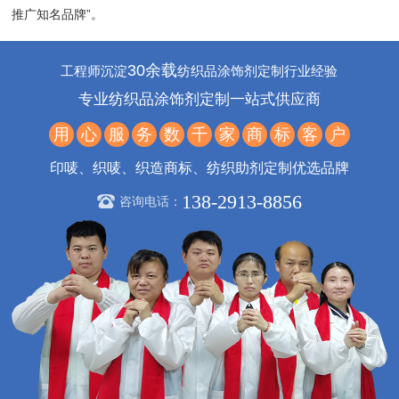
推广知名品牌”。
30余载
工程师沉淀
纺织品涂饰剂定制行业经验
专业纺织品涂饰剂定制一站式供应商
用
心
服
务
数
千
家
商
标
客
户
印唛、织唛、织造商标、纺织助剂定制优选品牌
138-2913-8856
咨询电话：