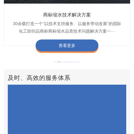
织带商标缩水技术解决方案
商标抗染技术解决方案
服装色差技术解决方案
纺织品商标固色剂
皮革湿摩擦增进剂
博准30余载是中国守家纺织商标印染织唛化工商标抗染品质
博准是一家专注30余载设计研发织唛印唛商标、织带织带商
博准30余载专注提供纺织品印唛、织唛织造服装色差品质问
博准经营多年是行业专业纺织品商标固色助剂,TJ-A622,TJ-
博准长期致力于皮革商标湿摩擦增进助剂TJ-A6588,湿摩擦
标缩水品质技术问题解决方案一站式服务提供商,匠···
技术问题解决方案定制专家,提供前处理,染色,印···
题技术解决方案一站式服务商,以其精湛的技术,科···
增进剂加工定制服务技术研究与应用,凭借丰···
A622,FSD,FSE商标固色剂加···
查看更多
查看更多
查看更多
查看更多
查看更多
及时、高效的服务体系