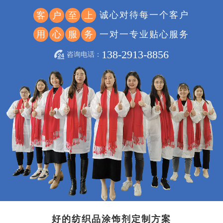
诚心对待每一个客户
客
户
至
上
一对一专业贴心服务
用
心
服
务
138-2913-8856
咨询电话：
好的纺织品涂饰剂定制方案