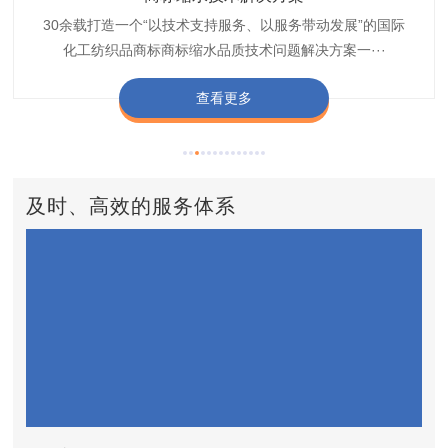
博准30余载是中国守家纺织商标印染织唛化工商标抗染品质
博准是一家专注30余载设计研发织唛印唛商标、织带织带商
博准30余载专注提供纺织品印唛、织唛织造服装色差品质问
博准经营多年是行业专业纺织品商标固色助剂,TJ-A622,TJ-
博准长期致力于皮革商标湿摩擦增进助剂TJ-A6588,湿摩擦
标缩水品质技术问题解决方案一站式服务提供商,匠···
技术问题解决方案定制专家,提供前处理,染色,印···
题技术解决方案一站式服务商,以其精湛的技术,科···
增进剂加工定制服务技术研究与应用,凭借丰···
A622,FSD,FSE商标固色剂加···
查看更多
查看更多
查看更多
查看更多
查看更多
及时、高效的服务体系