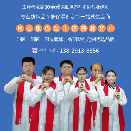
30余载
工程师沉淀
亲肤保湿剂定制行业经验
专业纺织品亲肤保湿剂定制一站式供应商
用
心
服
务
数
千
家
商
标
客
户
印唛、织唛、织造商标、纺织助剂定制优选品牌
138-2913-8856
咨询电话：