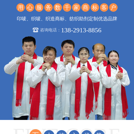
用
心
服
务
数
千
家
商
标
客
户
印唛、织唛、织造商标、纺织助剂定制优选品牌
138-2913-8856
咨询电话：