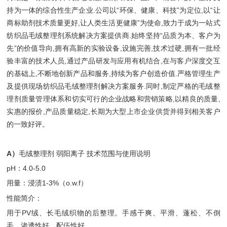
持为一体的综合性生产企业.公司以“环保、健康、科技”为定位,以“让
商标助剂技术质量更好,让人类生活更健康”为使命,致力于成为一站式
纺织品毛绒整理剂系统解决方案提供商.始终坚持“品质为本、客户为
先”的价值导向,拥有高新的实验设备,设施完善,技术过硬,拥有一批经
验丰富的技术人员,通过产品研发与应用有机结合,在与客户深度交互
的基础上,不断地创新产品和服务,持续为客户创造价值.严格管理生产
及提供现场纺织品毛绒整理剂解决方案服务.同时,制定严格的毛绒整
理剂质量管理体系和切实可行的企业战略和营销策略,以精良的质量,
实惠的报价,产品质量稳定,长期为大型上市企业供货并得到相关客户
的一致好评。
A）
毛绒整理剂 弱阳离子 技术范围与使用说明
pH：4.0-5.0
用量：浸渍1-3%（o.w.f）
性能简介：
用于PV绒、长毛绒织物的后整理。手感干爽、平滑、蓬松、不倒
毛。渗透性好，配伍性好。