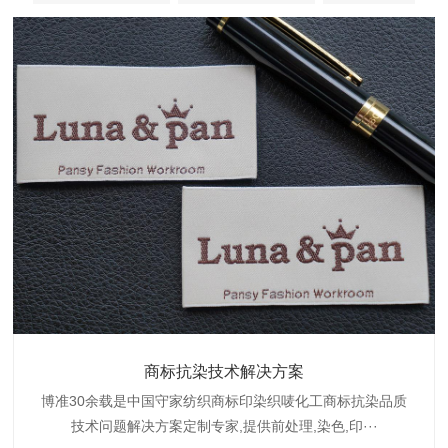
织带商标缩水技术解决方案
商标抗染技术解决方案
服装色差技术解决方案
纺织品商标固色剂
皮革湿摩擦增进剂
博准30余载是中国守家纺织商标印染织唛化工商标抗染品质
博准是一家专注30余载设计研发织唛印唛商标、织带织带商
博准30余载专注提供纺织品印唛、织唛织造服装色差品质问
博准经营多年是行业专业纺织品商标固色助剂,TJ-A622,TJ-
博准长期致力于皮革商标湿摩擦增进助剂TJ-A6588,湿摩擦
标缩水品质技术问题解决方案一站式服务提供商,匠···
技术问题解决方案定制专家,提供前处理,染色,印···
题技术解决方案一站式服务商,以其精湛的技术,科···
增进剂加工定制服务技术研究与应用,凭借丰···
A622,FSD,FSE商标固色剂加···