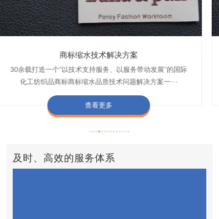
织带商标缩水技术解决方案
商标抗染技术解决方案
服装色差技术解决方案
纺织品商标固色剂
皮革湿摩擦增进剂
博准30余载是中国守家纺织商标印染织唛化工商标抗染品质
博准是一家专注30余载设计研发织唛印唛商标、织带织带商
博准30余载专注提供纺织品印唛、织唛织造服装色差品质问
博准经营多年是行业专业纺织品商标固色助剂,TJ-A622,TJ-
博准长期致力于皮革商标湿摩擦增进助剂TJ-A6588,湿摩擦
标缩水品质技术问题解决方案一站式服务提供商,匠···
技术问题解决方案定制专家,提供前处理,染色,印···
题技术解决方案一站式服务商,以其精湛的技术,科···
增进剂加工定制服务技术研究与应用,凭借丰···
A622,FSD,FSE商标固色剂加···
查看更多
查看更多
查看更多
查看更多
查看更多
及时、高效的服务体系