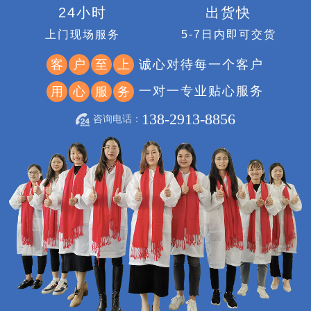
24小时
出货快
上门现场服务
5-7日内即可交货
诚心对待每一个客户
客
户
至
上
一对一专业贴心服务
用
心
服
务
138-2913-8856
咨询电话：