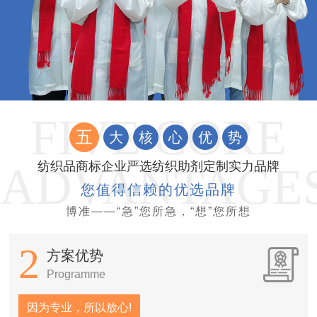
五
大
核
心
优
势
纺织品商标企业严选纺织助剂定制实力品牌
您值得信赖的优选品牌
博准——“急”您所急，“想”您所想
2
方案优势
Programme
因为专业，所以放心!