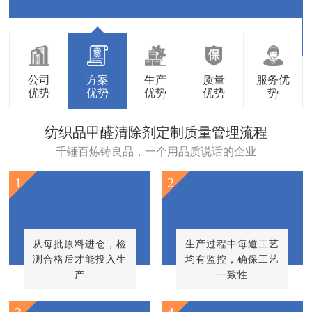
公司
方案
生产
质量
服务优
优势
优势
优势
优势
势
纺织品甲醛清除剂定制质量管理流程
千锤百炼铸良品，一个用品质说话的企业
1
2
从每批原料进仓，检
生产过程中每道工艺
测合格后才能投入生
均有监控，确保工艺
产
一致性
3
4