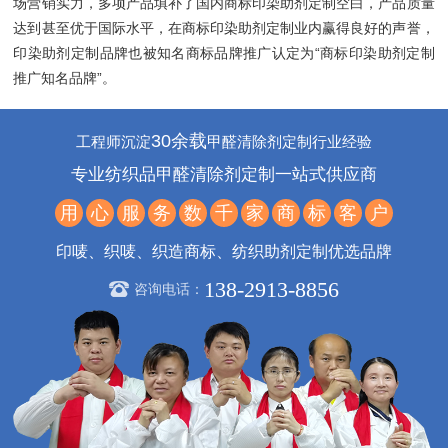
场营销实力，多项产品填补了国内商标印染助剂定制空白，产品质量
达到甚至优于国际水平，在商标印染助剂定制业内赢得良好的声誉，
印染助剂定制品牌也被知名商标品牌推广认定为“商标印染助剂定制
推广知名品牌”。
30余载
工程师沉淀
甲醛清除剂定制行业经验
专业纺织品甲醛清除剂定制一站式供应商
用
心
服
务
数
千
家
商
标
客
户
印唛、织唛、织造商标、纺织助剂定制优选品牌
138-2913-8856
咨询电话：