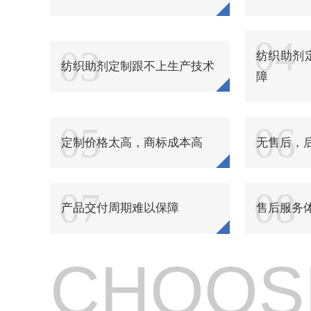
纺织品柔软粘合剂
纺织品浴中柔软剂
04
03
纺织助剂
纺织助剂定制跟不上生产技术
纺织品酸性软化酶制剂
障
纺织品环保硬挺剂
05
06
纺织品硬挺剂
定制价格太高，商标成本高
无售后，
纺织品阻燃剂
07
08
纺织品锦纶阻燃剂
产品交付周期难以保障
售后服务
纺织品抗热黄变剂
纺织品无醛硬挺剂
CHOOS
纺织品强力保护剂