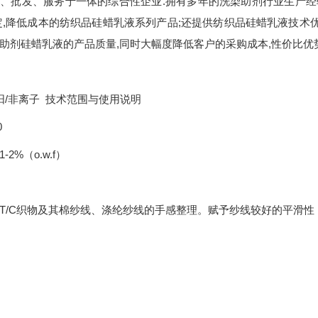
、批发、服务于一体的综合性企业.拥有多年的洗染助剂行业生产经验
定,降低成本的纺织品硅蜡乳液系列产品;还提供纺织品硅蜡乳液技术
助剂硅蜡乳液的产品质量,同时大幅度降低客户的采购成本,性价比优
阳/非离子 技术范围与使用说明
0
2%（o.w.f）
T/C织物及其棉纱线、涤纶纱线的手感整理。赋予纱线较好的平滑