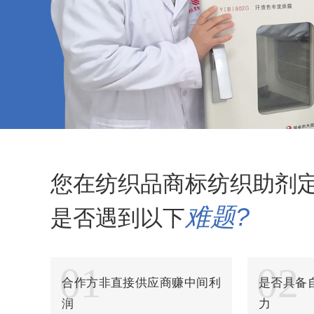
纺织品碳六防水剂
纺织品玻尿酸整理剂
纺织品多功能整理剂
纺织品多功能除油剂
纺织品加白软油剂
纺织品平幅除油剂
您在纺织品商标纺织助剂
纺织品除油精练剂
难题?
是否遇到以下
纺织品高浓乳化除油剂
纺织品高浓亲水平滑剂
01
02
合作方非直接供应商赚中间利
是否具备
纺织品平滑剂
润
力