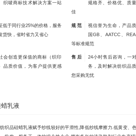
、织唛商标技术解决方案一站
规格齐、价格优、质
佳
证低于同行业25%的价格，服务
规 范
视信誉为生命，产品
发货快，省时省力又省心
国GB、AATCC、REA
等标准规范
社会创造更保值的商标（织印
售 后
24小时售后咨询，一
）品质价值，为客户提供更感
务，及时解决纺织品
您采购无忧
硅蜡乳液
纺织品硅蜡乳液赋予纱线较好的平滑性,降低纱线摩擦力.低黄变、色