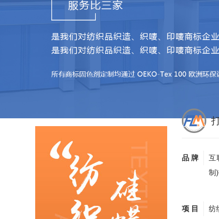
品 牌
互
制
项 目
纺