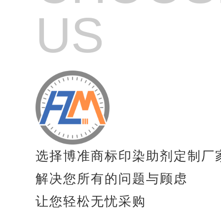
纺织品高效起毛剂
US
纺织品起毛剂
纺织品亲水起毛剂
纺织品毛毯专用增稠剂
纺织品涂料粘合剂
纺织品防风剂
纺织品防沉淀分散剂
选择博准商标印染助剂定制厂
纺织品抗凝聚剂
解决您所有的问题与顾虑
纺织品速干剂
让您轻松无忧采购
纺织品膨胀剂