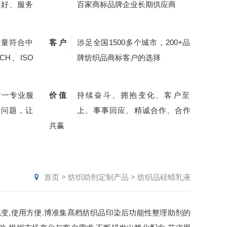
量好、服务
百家商标品牌企业长期供应商
质量符合中
客 户
涉足全国1500多个城市，200+品
CH、ISO
牌纺织品商标客户的选择
对一专业服
价 值
持续奋斗、拥抱变化、客户至
质问题，让
上、事事回应、精诚合作、合作
共赢
首页
>
纺织助剂定制产品
>
纺织品硅蜡乳液
变,使用方便.博准集髙档纺织品印染后功能性整理助剂的