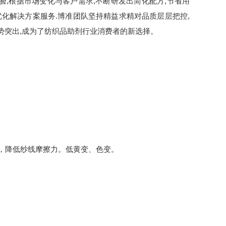
,根据市场变化与客户需求,不断研发出简化配方,节省用
优化解决方案服务.博准团队坚持精益求精对品质层层把控,
势突出,成为了纺织品助剂行业消费者的新选择。
性，降低纱线摩擦力。低黄变、色变。