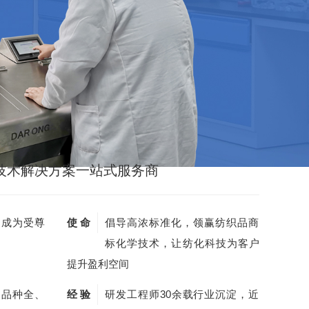
技术解决方案一站式服务商
，成为受尊
使 命
倡导高浓标准化，领赢纺织品商
标化学技术，让纺化科技为客户
提升盈利空间
剂品种全、
经 验
研发工程师30余载行业沉淀，近