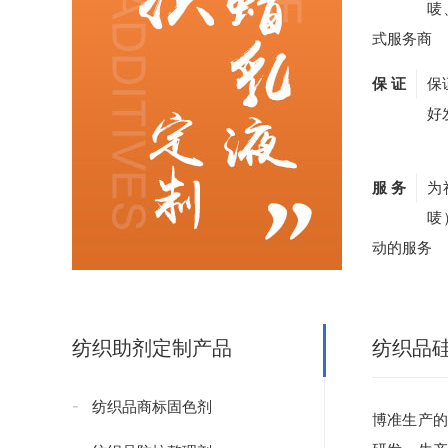
唛
式服务商
保 证
保
好
服 务
为
唛
动的服务
纺织助剂定制产品
纺织品
纺织品商标固色剂
博准生产的