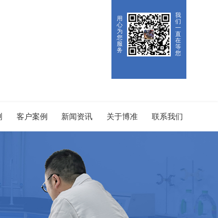
我
用
们
心
一
为
直
您
在
服
等
务
您
测
客户案例
新闻资讯
关于博准
联系我们