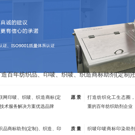
打造百年纺织品、印唛、织唛、织造商标助剂(定制)
联网印唛、织唛、织造商标(定
愿 景
打造纺织化工生态圈
)技术服务解决方案优选品牌
重的百年纺织助剂企业
织品商标助剂(定制)、织造、印
质 量
织唛印唛商标印染助