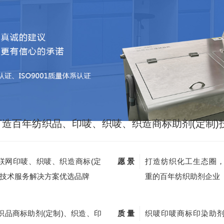
打造百年纺织品、印唛、织唛、织造商标助剂(定制)
联网印唛、织唛、织造商标(定
愿 景
打造纺织化工生态圈
)技术服务解决方案优选品牌
重的百年纺织助剂企业
织品商标助剂(定制)、织造、印
质 量
织唛印唛商标印染助