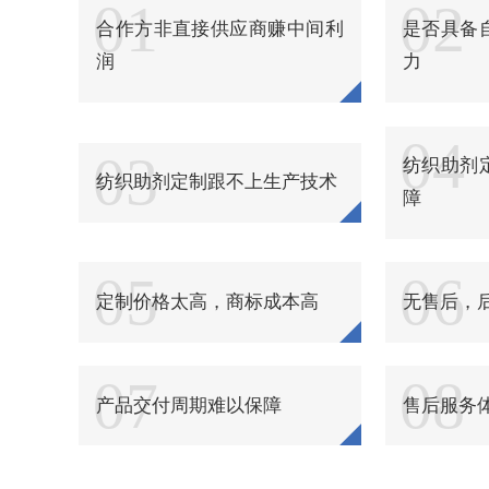
01
02
纺织品柔软粘合剂
合作方非直接供应商赚中间利
是否具备
纺织品浴中柔软剂
润
力
纺织品酸性软化酶制剂
04
03
纺织品环保硬挺剂
纺织助剂
纺织助剂定制跟不上生产技术
障
纺织品硬挺剂
纺织品阻燃剂
05
06
定制价格太高，商标成本高
无售后，
纺织品锦纶阻燃剂
纺织品抗热黄变剂
07
08
纺织品无醛硬挺剂
产品交付周期难以保障
售后服务
纺织品强力保护剂