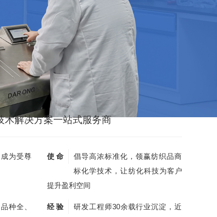
技术解决方案一站式服务商
，成为受尊
使 命
倡导高浓标准化，领赢纺织品商
标化学技术，让纺化科技为客户
提升盈利空间
剂品种全、
经 验
研发工程师30余载行业沉淀，近