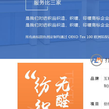
品 牌
互
制
项 目
纺