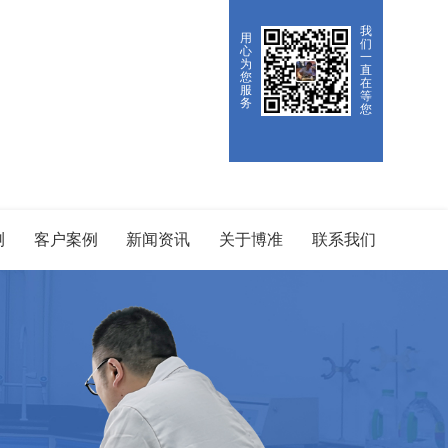
我
用
们
心
一
为
直
您
在
服
等
务
您
测
客户案例
新闻资讯
关于博准
联系我们