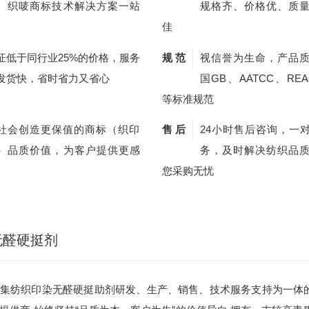
、织唛商标技术解决方案一站
规格齐、价格优、质
佳
证低于同行业25%的价格，服务
规 范
视信誉为生命，产品
发货快，省时省力又省心
国GB、AATCC、REA
等标准规范
社会创造更保值的商标（织印
售 后
24小时售后咨询，一
）品质价值，为客户提供更感
务，及时解决纺织品
您采购无忧
无醛硬挺剂
集纺织印染无醛硬挺助剂研发、生产、销售、技术服务支持为一体