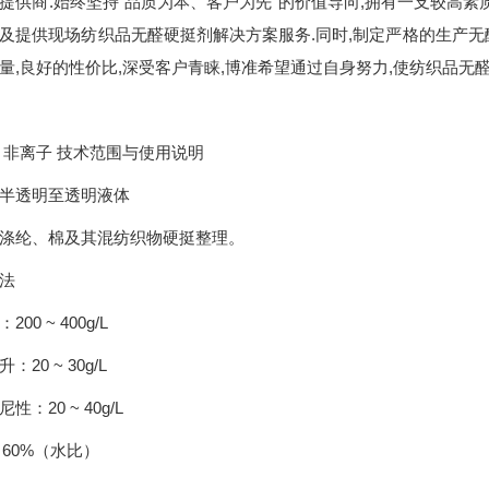
提供商.始终坚持“品质为本、客户为先”的价值导向,拥有一支较高素
及提供现场纺织品无醛硬挺剂解决方案服务.同时,制定严格的生产无
量,良好的性价比,深受客户青睐,博准希望通过自身努力,使纺织品无
 非离子 技术范围与使用说明
半透明至透明液体
涤纶、棉及其混纺织物硬挺整理。
法
00 ~ 400g/L
20 ~ 30g/L
：20 ~ 40g/L
~ 60%（水比）