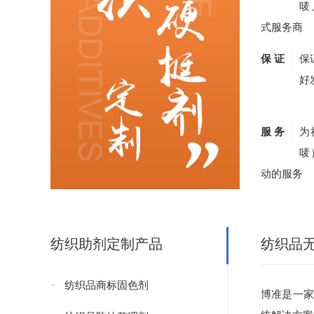
唛
式服务商
保 证
保
好
服 务
为
唛
动的服务
纺织助剂定制产品
纺织品
纺织品商标固色剂
博准是一家