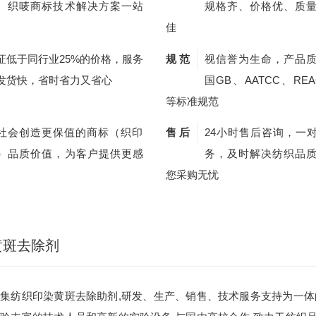
、织唛商标技术解决方案一站
规格齐、价格优、质
佳
证低于同行业25%的价格，服务
规 范
视信誉为生命，产品
发货快，省时省力又省心
国GB、AATCC、REA
等标准规范
社会创造更保值的商标（织印
售 后
24小时售后咨询，一
）品质价值，为客户提供更感
务，及时解决纺织品
您采购无忧
黄斑去除剂
集纺织印染黄斑去除助剂,研发、生产、销售、技术服务支持为一体的