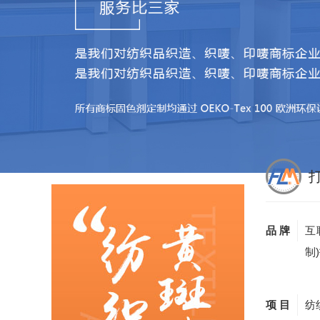
品 牌
互
制
项 目
纺