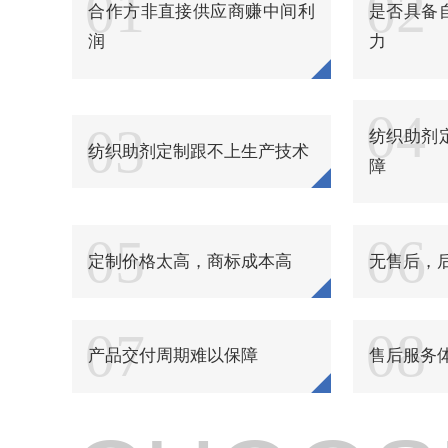
01
02
纺织品柔软粘合剂
合作方非直接供应商赚中间利
是否具备
润
力
纺织品浴中柔软剂
纺织品酸性软化酶制剂
04
03
纺织助剂
纺织品环保硬挺剂
纺织助剂定制跟不上生产技术
障
纺织品硬挺剂
纺织品阻燃剂
05
06
定制价格太高，商标成本高
无售后，
纺织品锦纶阻燃剂
纺织品抗热黄变剂
07
08
产品交付周期难以保障
售后服务
纺织品无醛硬挺剂
纺织品强力保护剂