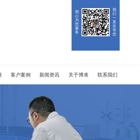
我
用
们
心
一
为
直
您
在
服
等
务
您
测
客户案例
新闻资讯
关于博准
联系我们