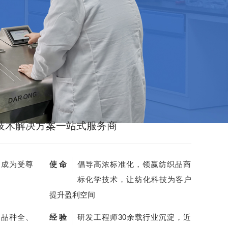
技术解决方案一站式服务商
，成为受尊
使 命
倡导高浓标准化，领赢纺织品商
标化学技术，让纺化科技为客户
提升盈利空间
剂品种全、
经 验
研发工程师30余载行业沉淀，近