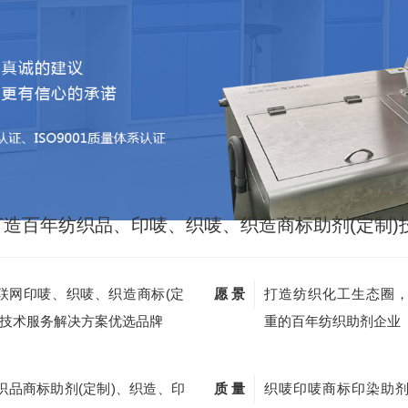
打造百年纺织品、印唛、织唛、织造商标助剂(定制)
联网印唛、织唛、织造商标(定
愿 景
打造纺织化工生态圈
)技术服务解决方案优选品牌
重的百年纺织助剂企业
织品商标助剂(定制)、织造、印
质 量
织唛印唛商标印染助