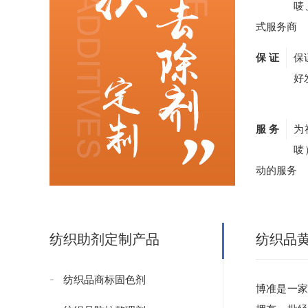
唛
式服务商
保 证
保
好
服 务
为
唛
动的服务
纺织助剂定制产品
纺织品
纺织品商标固色剂
博准是一家