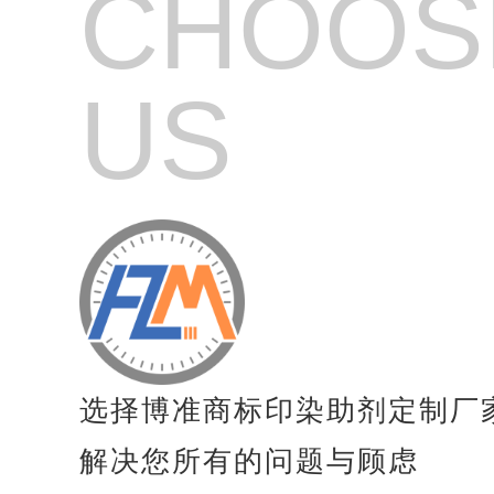
CHOOS
纺织品高效起毛剂
纺织品起毛剂
US
纺织品亲水起毛剂
纺织品毛毯专用增稠剂
纺织品涂料粘合剂
纺织品防风剂
纺织品防沉淀分散剂
纺织品抗凝聚剂
选择博准商标印染助剂定制厂
纺织品速干剂
解决您所有的问题与顾虑
纺织品膨胀剂