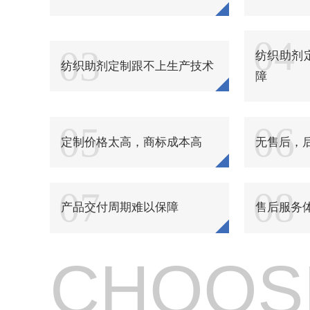
纺织品柔软粘合剂
纺织品浴中柔软剂
04
03
纺织助剂
纺织助剂定制跟不上生产技术
纺织品酸性软化酶制剂
障
纺织品环保硬挺剂
05
06
纺织品硬挺剂
定制价格太高，商标成本高
无售后，
纺织品阻燃剂
07
08
纺织品锦纶阻燃剂
产品交付周期难以保障
售后服务
纺织品抗热黄变剂
纺织品无醛硬挺剂
CHOOS
纺织品强力保护剂