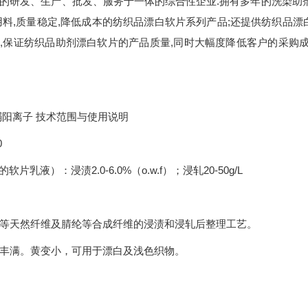
的研发、生产、批发、服务于一体的综合性企业.拥有多年的洗染助剂
用料,质量稳定,降低成本的纺织品漂白软片系列产品;还提供纺织品
,保证纺织品助剂漂白软片的产品质量,同时大幅度降低客户的采购成
弱阳离子 技术范围与使用说明
0
软片乳液）：浸渍2.0-6.0%（o.w.f）；浸轧20-50g/L
等天然纤维及腈纶等合成纤维的浸渍和浸轧后整理工艺。
丰满。黄变小，可用于漂白及浅色织物。