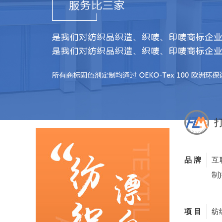
品 牌
互
制
项 目
纺