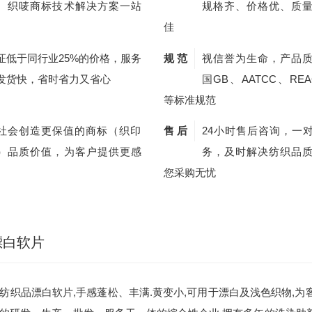
、织唛商标技术解决方案一站
规格齐、价格优、质
佳
证低于同行业25%的价格，服务
规 范
视信誉为生命，产品
发货快，省时省力又省心
国GB、AATCC、REA
等标准规范
社会创造更保值的商标（织印
售 后
24小时售后咨询，一
）品质价值，为客户提供更感
务，及时解决纺织品
您采购无忧
漂白软片
纺织品漂白软片,手感蓬松、丰满.黄变小,可用于漂白及浅色织物,为