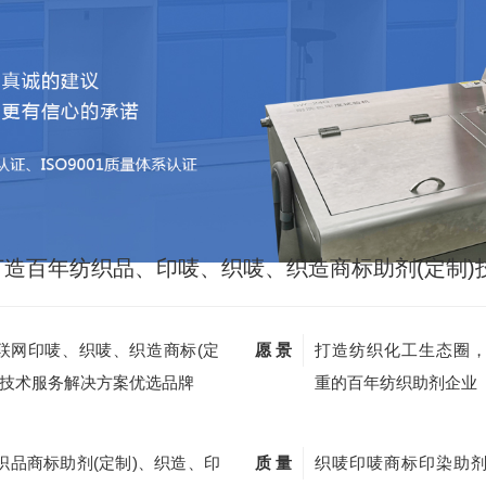
打造百年纺织品、印唛、织唛、织造商标助剂(定制)
联网印唛、织唛、织造商标(定
愿 景
打造纺织化工生态圈
)技术服务解决方案优选品牌
重的百年纺织助剂企业
织品商标助剂(定制)、织造、印
质 量
织唛印唛商标印染助