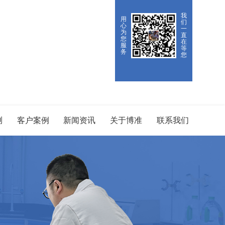
我
用
们
心
一
为
直
您
在
服
等
务
您
测
客户案例
新闻资讯
关于博准
联系我们