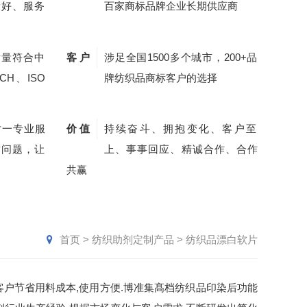
量好、服务
百家商标品牌企业长期供应商
质量符合中
客 户
涉足全国1500多个城市，200+品
CH、ISO
牌纺织品商标客户的选择
对一专业服
价 值
持续奋斗、拥抱变化、客户至
质问题，让
上、事事回应、精诚合作、合作
共赢
首页
>
纺织助剂定制产品
>
纺织品漂白软片
客户节省用料成本,使用方便.博准集髙档纺织品印染后功能