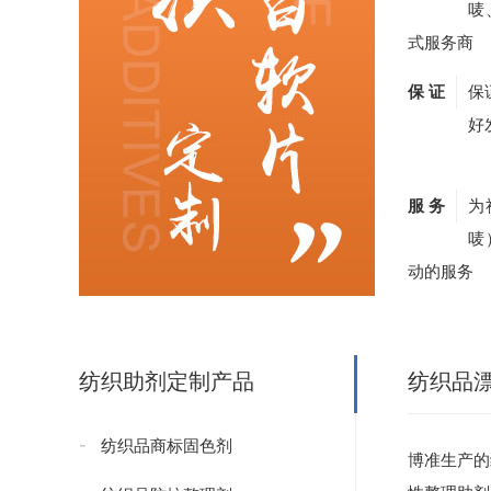
唛
式服务商
保 证
保
好
服 务
为
唛
动的服务
纺织助剂定制产品
纺织品
纺织品商标固色剂
博准生产的