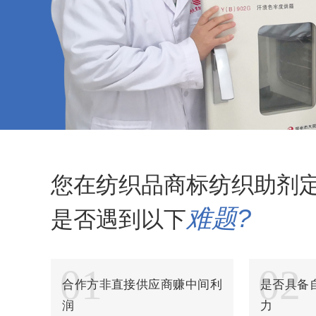
纺织品碳六防水剂
纺织品玻尿酸整理剂
纺织品多功能整理剂
纺织品多功能除油剂
纺织品加白软油剂
纺织品平幅除油剂
您在纺织品商标纺织助剂
纺织品除油精练剂
难题?
是否遇到以下
纺织品高浓乳化除油剂
纺织品高浓亲水平滑剂
01
02
合作方非直接供应商赚中间利
是否具备
纺织品平滑剂
润
力