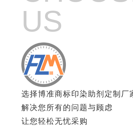
纺织品高效起毛剂
US
纺织品起毛剂
纺织品亲水起毛剂
纺织品毛毯专用增稠剂
纺织品涂料粘合剂
纺织品防风剂
纺织品防沉淀分散剂
选择博准商标印染助剂定制厂
纺织品抗凝聚剂
解决您所有的问题与顾虑
纺织品速干剂
让您轻松无忧采购
纺织品膨胀剂