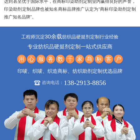
达到甚至优于国际水平，在商标印染助剂定制业内赢得良好的声誉，
印染助剂定制品牌也被知名商标品牌推广认定为“商标印染助剂定制
推广知名品牌”。
30余载
工程师沉淀
纺织品硬挺剂定制行业经验
专业纺织品硬挺剂定制一站式供应商
用
心
服
务
数
千
家
商
标
客
户
印唛、织唛、织造商标、纺织助剂定制优选品牌
138-2913-8856
咨询电话：