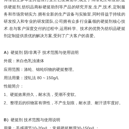
供硬挺剂,纺织品商标硬挺助剂等产品的研究开发,生产,技术,定制服
务和市场营销实力.拥有全新的生产设备与实验室,同时得益于持续的
研发投入和专业的研发团队,公司拥有众多行业赢领的硬挺剂核心技
术.在与客户深度交付的过程中,运用科学、技术的优势为纺织品硬挺
剂定制提供质优的解决方案,受到了广大客户的喜爱。
A）
硬挺剂 阴/非离子 技术范围与使用说明
外观：米白色乳浊液体
应用范围：涤纶、锦纶织物的硬挺整理。
用法用量：浸轧法 80 ~ 150g/L
性能简介：
1、硬挺效果持久，耐水洗，受潮不变软。
2、整理后的织物富有弹性，不产生划痕，耐水渍、耐汗渍牢度好。
B）
硬挺剂 技术范围与使用说明
用量：手感调节10-20g/L；常规硬挺整理30-150g/L；