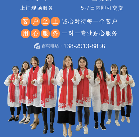
上门现场服务
5-7日内即可交货
诚心对待每一个客户
客
户
至
上
一对一专业贴心服务
用
心
服
务
138-2913-8856
咨询电话：