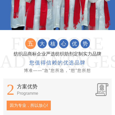
五
大
核
心
优
势
纺织品商标企业严选纺织助剂定制实力品牌
您值得信赖的优选品牌
博准——“急”您所急，“想”您所想
2
方案优势
Programme
因为专业，所以放心!