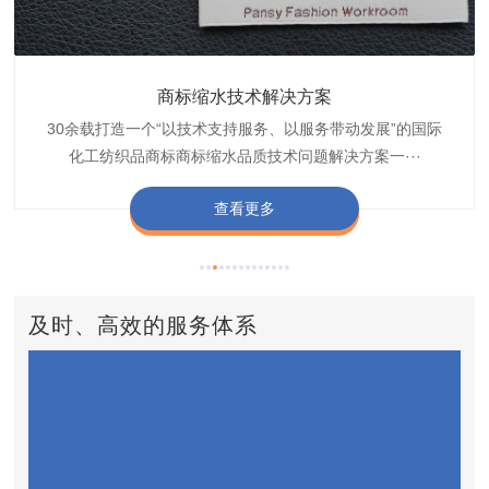
织带商标缩水技术解决方案
商标抗染技术解决方案
服装色差技术解决方案
纺织品商标固色剂
皮革湿摩擦增进剂
博准30余载是中国守家纺织商标印染织唛化工商标抗染品质
博准是一家专注30余载设计研发织唛印唛商标、织带织带商
博准30余载专注提供纺织品印唛、织唛织造服装色差品质问
博准经营多年是行业专业纺织品商标固色助剂,TJ-A622,TJ-
博准长期致力于皮革商标湿摩擦增进助剂TJ-A6588,湿摩擦
标缩水品质技术问题解决方案一站式服务提供商,匠···
技术问题解决方案定制专家,提供前处理,染色,印···
题技术解决方案一站式服务商,以其精湛的技术,科···
增进剂加工定制服务技术研究与应用,凭借丰···
A622,FSD,FSE商标固色剂加···
查看更多
查看更多
查看更多
查看更多
查看更多
及时、高效的服务体系