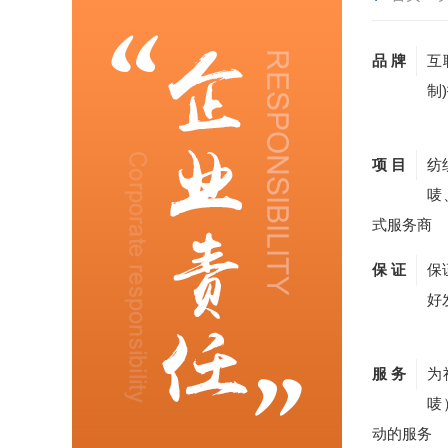
品 牌
互
制
项 目
纺
唛
式服务商
保 证
保
好
服 务
为
唛
动的服务