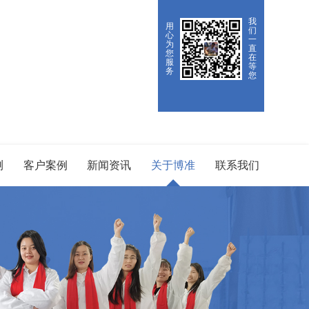
我
用
们
心
一
为
直
您
在
服
等
务
您
测
客户案例
新闻资讯
关于博准
联系我们