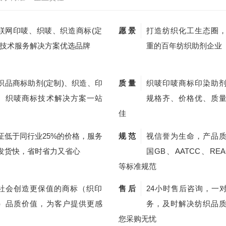
联网印唛、织唛、织造商标(定
愿 景
打造纺织化工生态圈
)技术服务解决方案优选品牌
重的百年纺织助剂企业
织品商标助剂(定制)、织造、印
质 量
织唛印唛商标印染助
、织唛商标技术解决方案一站
规格齐、价格优、质
佳
证低于同行业25%的价格，服务
规 范
视信誉为生命，产品
发货快，省时省力又省心
国GB、AATCC、REA
等标准规范
社会创造更保值的商标（织印
售 后
24小时售后咨询，一
）品质价值，为客户提供更感
务，及时解决纺织品
您采购无忧