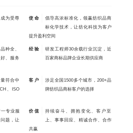
，成为受尊
使 命
倡导高浓标准化，领赢纺织品商
标化学技术，让纺化科技为客户
提升盈利空间
剂品种全、
经 验
研发工程师30余载行业沉淀，近
量好、服务
百家商标品牌企业长期供应商
质量符合中
客 户
涉足全国1500多个城市，200+品
CH、ISO
牌纺织品商标客户的选择
对一专业服
价 值
持续奋斗、拥抱变化、客户至
质问题，让
上、事事回应、精诚合作、合作
共赢