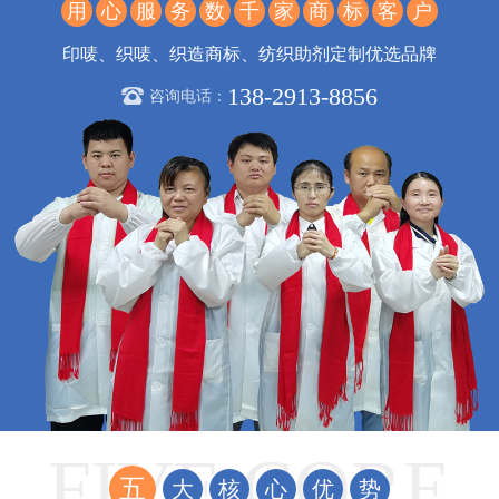
用
心
服
务
数
千
家
商
标
客
户
印唛、织唛、织造商标、纺织助剂定制优选品牌
138-2913-8856
咨询电话：
五
大
核
心
优
势