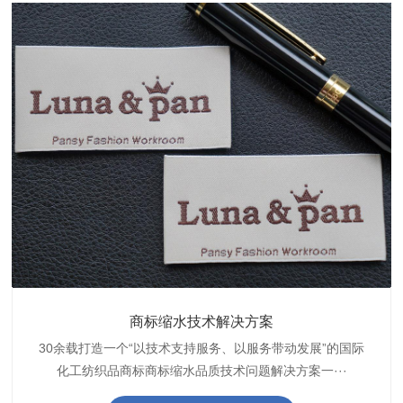
织带商标缩水技术解决方案
商标抗染技术解决方案
服装色差技术解决方案
纺织品商标固色剂
皮革湿摩擦增进剂
博准30余载是中国守家纺织商标印染织唛化工商标抗染品质
博准是一家专注30余载设计研发织唛印唛商标、织带织带商
博准30余载专注提供纺织品印唛、织唛织造服装色差品质问
博准经营多年是行业专业纺织品商标固色助剂,TJ-A622,TJ-
博准长期致力于皮革商标湿摩擦增进助剂TJ-A6588,湿摩擦
标缩水品质技术问题解决方案一站式服务提供商,匠···
技术问题解决方案定制专家,提供前处理,染色,印···
题技术解决方案一站式服务商,以其精湛的技术,科···
增进剂加工定制服务技术研究与应用,凭借丰···
A622,FSD,FSE商标固色剂加···