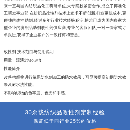
来一直与国内纺织品化工科研单位,大专院校紧密合作,成立了博准化
工研发事业部,在纺织品改性剂技术上追求不断创新,打造更低成本,更
便捷的改性助剂.经过多年行业技术经验积淀,博准已成为国内多家大
型企业的纺织品助剂改性剂供应商,专业的客服团队,一对一管家式订
单跟进,获得了企业客户的一致好评和赞赏。
改性剂 技术范围与使用说明
用量：浸渍2%(o.w.f)
性能简介：
改善棉织物进行氟系防水剂加工的防水效果，可显著提高初期防水效
果及耐水洗性能。
不影响织物的色牢度、色光和手感。
30余载纺织品改性剂定制经验
保证低于同行业25%的价格