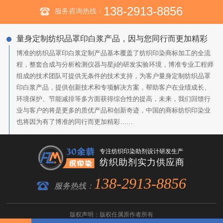
138-2913-8856
服务咨询热线：
量身定制纺织品罩印白浆产品，因与您同行而更加精彩
博准的纺织品罩印白浆定制产品基本覆盖了纺织印染商标加工的全流
程，整套合成与分析检测仪器与星ji的研发实验环境，博准专业工程师
组成的技术团队可提供无条件的技术支持，为客户量身定制纺织品罩
印白浆产品，提供创新技术和专项解决方案，帮助客户在业绩成长、
环境保护、节能减排等多方面获得综合性的提高，未来，我们回馈行
业与客户的将是更多的质优产品和创新奇迹，中国的商标纺织印染业
也将因为有了博准的同行而更加精彩……
专注纺织印染助剂设计研发生产
纺织助剂实力供应商
138-2913-8856
服务热线：
版权声明：版权任属原作者所有