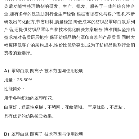
染后功能性整理助剂的研发、生产、批发、服务于一体的综合性企
业.拥有多年的洗染助剂行业生产经验,根据市场变化与客户需求,不断
研发出简化配方,节省用料,质量稳定,降低成本的纺织品罩印白浆系列
产品;还提供纺织品罩印白浆技术优化解决方案服务.博准团队坚持精
益求精对品质层层把控,保证纺织品助剂罩印白浆的产品质量,同时大
幅度降低客户的采购成本,性价比优势突出,成为了纺织品助剂行业消
费者的新选择。
A）
罩印白浆 阴离子 技术范围与使用说明
用量：25-50%
性能简介：
用于各种织物的罩印印花。
白度好，遮盖性卓樾，不堵网，花纹清晰。 牢度优良，不反粘，
具有优异的仿防拔染效果。
B）
罩印白浆 阴离子 技术范围与使用说明