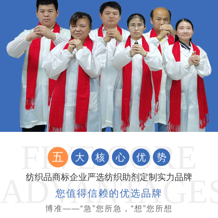
五
大
核
心
优
势
纺织品商标企业严选纺织助剂定制实力品牌
您值得信赖的优选品牌
博准——“急”您所急，“想”您所想