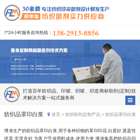
138-2913-8856
7*24小时服务咨询热线：
打造百年纺织品、印唛、织唛、织造商标助剂(定制)技
术解决方案一站式服务商
纺织品罩印白浆
首页
>
纺织助剂定制产品
>
纺织品罩印白浆
博准生产的纺织品罩印白浆,用于各种织物的罩印印花.白度好,遮盖性
优异,牢度良好,为客户节省用料成本,使用方便.博准集髙档纺织品印