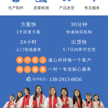
生产制作
质量检测
产品发货
售后服务
方案快
30分钟
1天回复方案
快速响应机制
24小时
出货快
上门现场服务
5-7日内即可交货
诚心对待每一个客户
客
户
至
上
一对一专业贴心服务
用
心
服
务
138-2913-8856
咨询电话：