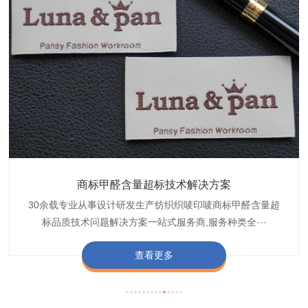
织带商标颜色褪色渗色技术解决方案
商标甲醛含量超标技术解决方案
服装颜色不匀技术解决方案
纺织品挺弹整理剂
纺织品克重检测
皮革合成鞣剂
30余载专业从事设计研发生产纺织织唛印唛商标甲醛含量超
博准30余载专业纺织品服饰商标织唛变软技术解决方案一站
博准是一家专注30余载设计研发织唛印唛商标、织带服装颜
博准30余载是中国实力纺织品商标挺弹整理剂,DM-3097挺
博准专注纺织品克重检测、测试、分析、研发、设计五大技
博准专注中国专业皮革商标合成鞣剂TJ-R7210,TJ-
标品质技术问题解决方案一站式服务商,服务种类全···
式服务、您信得过的服务技术“博准检测”以赢领的···
色不匀品质技术问题解决方案一站式服务提供商,技···
弹整理剂加工定制服务提供商,以高品质,创···
术一站式服务领域,CPSC,CMA,CNAS认可···
R772,TJ-R772L合成鞣剂加工定制服···
查看更多
查看更多
查看更多
查看更多
查看更多
查看更多