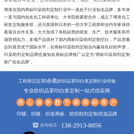
博准在国内商标印染助剂定制行业中一直处于行业知名品牌，多年来
一直与国内知名化工科研单位、大专院校紧密合作，成立了博准化工
研发定制服务部，还与美国和日本的一些大学工程师和业内专家保持
着项目合作关系。大大加强了有机硅类的研发、生产、技术服务和市
场营销实力，多项产品填补了国内商标印染助剂定制空白，产品质量
达到甚至优于国际水平，在商标印染助剂定制业内赢得良好的声誉，
印染助剂定制品牌也被知名商标品牌推广认定为“商标印染助剂定制
推广知名品牌”。
30余载
工程师沉淀
纺织品罩印白浆定制行业经验
专业纺织品罩印白浆定制一站式供应商
用
心
服
务
数
千
家
商
标
客
户
印唛、织唛、织造商标、纺织助剂定制优选品牌
138-2913-8856
咨询电话：