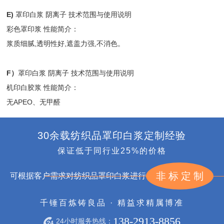
E)
罩印白浆 阴离子 技术范围与使用说明
彩色罩印浆 性能简介：
浆质细腻,透明性好,遮盖力强,不消色。
F）
罩印白浆 阴离子 技术范围与使用说明
机印白胶浆 性能简介：
无APEO、无甲醛
30余载纺织品罩印白浆定制经验
保证低于同行业25%的价格
非标定制
可根据客户需求对纺织品罩印白浆进行
千锤百炼铸良品 · 精益求精属博准
138-2913-8856
24小时服务热线：