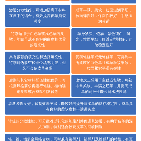
保湿作用明显，能明显增加皮革表面
用于鞣制阶段，可有效减少金属鞣剂
油蜡感
的用量
乳化性能好，有助于提高胶原纤维的
成革颜色鲜艳，耐光、耐热、耐氧化
润滑效果
性能优良
提高吸收染料的能力，使皮革得到饱
通用型加脂剂，乳液稳定，渗透性和
满的色调
结合性好
成革丝光感较弱，适用于低丝光感绒
与胶原纤维结合牢固，不易迁移，不
面革的加脂
会产生油霜
氧化亚硫酸化天然油脂，乳化性好，
具有很好的匀染性，对天然油脂也有
冷水中易乳化
很好的分散性
磨革性能好，延伸性低，染色鲜艳，
成革均匀泡软，粒面紧实滑爽，丝绒
可提升色牢度
感强，无异味
具
配伍性好，与阴离子及阳离子加脂剂
可部分或完全代替三聚氰胺或双氰胺
皆可配合使用
用于环保皮革
深
用于摔纹革的复鞣，可使成革获得均
具有很好的耐光性，是浅色革和白色
匀细致的粒纹
革理想的加脂剂
更