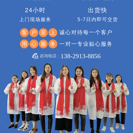
方案快
30分钟
1天回复方案
快速响应机制
24小时
出货快
上门现场服务
5-7日内即可交货
诚心对待每一个客户
客
户
至
上
一对一专业贴心服务
用
心
服
务
138-2913-8856
咨询电话：