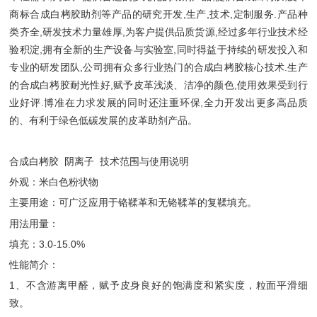
商标合成白栲胶助剂等产品的研究开发,生产,技术,定制服务.产品种
类齐全,研发技术力量雄厚,为客户提供品质货源,经过多年行业技术经
验积淀,拥有全新的生产设备与实验室,同时得益于持续的研发投入和
专业的研发团队,公司拥有众多行业热门的合成白栲胶核心技术.生产
的合成白栲胶耐光性好,赋予皮革浅淡、洁净的颜色,使用效果受到行
业好评.博准在力求发展的同时还注重环保,全力开发出更多高品质
的、有利于绿色低碳发展的皮革助剂产品。
合成白栲胶 阴离子 技术范围与使用说明
外观：米白色粉状物
主要用途：可广泛应用于铬鞣革和无铬鞣革的复鞣填充。
用法用量：
填充：3.0-15.0%
性能简介：
1、不含游离甲醛，赋予皮身良好的饱满度和紧实度，粒面平滑细
致。