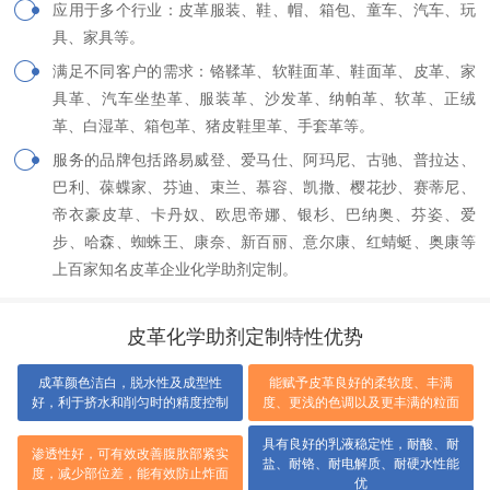
应用于多个行业：皮革服装、鞋、帽、箱包、童车、汽车、玩
具、家具等。
满足不同客户的需求：铬鞣革、软鞋面革、鞋面革、皮革、家
具革、汽车坐垫革、服装革、沙发革、纳帕革、软革、正绒
革、白湿革、箱包革、猪皮鞋里革、手套革等。
服务的品牌包括路易威登、爱马仕、阿玛尼、古驰、普拉达、
巴利、葆蝶家、芬迪、束兰、慕容、凯撒、樱花抄、赛蒂尼、
帝衣豪皮草、卡丹奴、欧思帝娜、银杉、巴纳奥、芬姿、爱
步、哈森、蜘蛛王、康奈、新百丽、意尔康、红蜻蜓、奥康等
上百家知名皮革企业化学助剂定制。
皮革化学助剂定制特性优势
具有优异的匀染及漂白
具有中和效果，加速中
具有一定的抗静电作用
作用
和作用
水溶性好，具有一定的疏水性及丝光
能加深色调，用于彩色革使颜色均匀
感
且鲜艳