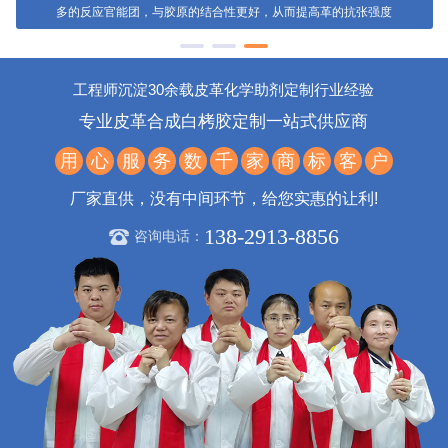
成革粒面细致，革身柔软紧实，部位
具有均匀快速的渗透性，牢固的结合
差小，颜色浅淡
性，铬分布均匀
渗透速度快，用于白湿
具有计强的分散染料及
成革柔软度机佳，革身
革鞣制，工艺简单，易
栲胶的能力，促进其快
绵泡，表面油润感好，
于控制
速渗透
富有弹性
工程师沉淀30余载皮革化学助剂定制行业经验
专业皮革合成白栲胶定制一站式供应商
用
心
服
务
数
千
家
商
标
客
户
厂家直供，没有中间环节，给您实惠的让利!
138-2913-8856
咨询电话：