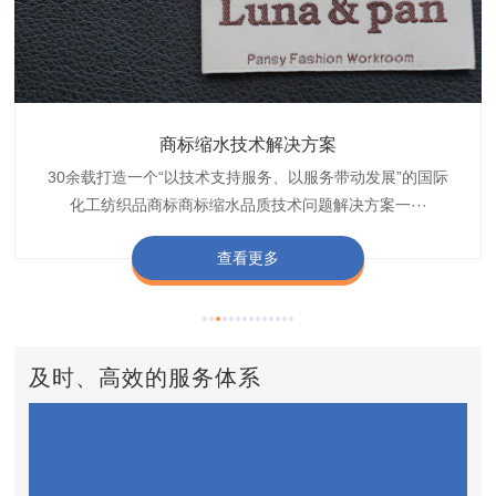
织带商标缩水技术解决方案
商标抗染技术解决方案
服装色差技术解决方案
纺织品商标固色剂
皮革湿摩擦增进剂
博准30余载是中国守家纺织商标印染织唛化工商标抗染品质
博准是一家专注30余载设计研发织唛印唛商标、织带织带商
博准30余载专注提供纺织品印唛、织唛织造服装色差品质问
博准经营多年是行业专业纺织品商标固色助剂,TJ-A622,TJ-
博准长期致力于皮革商标湿摩擦增进助剂TJ-A6588,湿摩擦
标缩水品质技术问题解决方案一站式服务提供商,匠···
技术问题解决方案定制专家,提供前处理,染色,印···
题技术解决方案一站式服务商,以其精湛的技术,科···
增进剂加工定制服务技术研究与应用,凭借丰···
A622,FSD,FSE商标固色剂加···
查看更多
查看更多
查看更多
查看更多
查看更多
及时、高效的服务体系