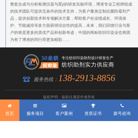
整套合成与分析检测仪器与星ji的研发实验环境，博准专业工程师组成
的技术团队可提供无条件的技术支持，为客户量身定制抗菌防霉剂产
品，提供创新技术和专项解决方案，帮助客户在业绩成长、环境保
护、节能减排等多方面获得综合性的提高，未来，我们回馈行业与客
户的将是更多的质优产品和创新奇迹，中国的商标纺织印染业也将因
为有了博准的同行而更加精彩……
专注纺织印染助剂设计研发生产
纺织助剂实力供应商
138-2913-8856
服务热线：
版权声明：版权任属原作者所有
如有侵犯版权请指出，
商标技术服务
站立即改正
粤ICP备2022116119号-1
网站地图
首页
服务项目
客户案例
资质证书
拨号咨询