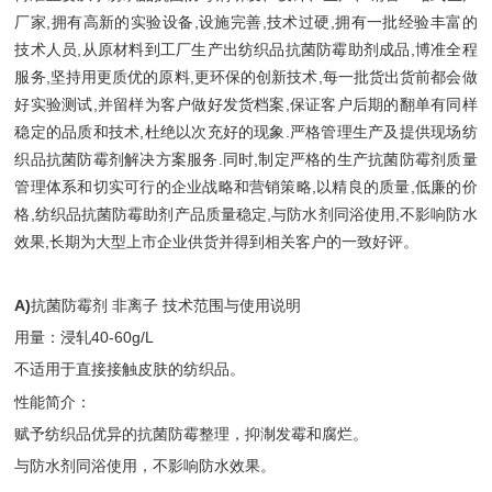
厂家,拥有高新的实验设备,设施完善,技术过硬,拥有一批经验丰富的
技术人员,从原材料到工厂生产出纺织品抗菌防霉助剂成品,博准全程
服务,坚持用更质优的原料,更环保的创新技术,每一批货出货前都会做
好实验测试,并留样为客户做好发货档案,保证客户后期的翻单有同样
稳定的品质和技术,杜绝以次充好的现象.严格管理生产及提供现场纺
织品抗菌防霉剂解决方案服务.同时,制定严格的生产抗菌防霉剂质量
管理体系和切实可行的企业战略和营销策略,以精良的质量,低廉的价
格,纺织品抗菌防霉助剂产品质量稳定,与防水剂同浴使用,不影响防水
效果,长期为大型上市企业供货并得到相关客户的一致好评。
A)
抗菌防霉剂 非离子 技术范围与使用说明
用量：浸轧40-60g/L
不适用于直接接触皮肤的纺织品。
性能简介：
赋予纺织品优异的抗菌防霉整理，抑淛发霉和腐烂。
与防水剂同浴使用，不影响防水效果。