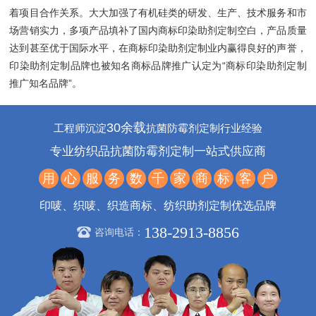
着项目合作关系。大大加强了有机硅类的研发、生产、技术服务和市
场营销实力，多项产品填补了国内商标印染助剂定制空白，产品质量
达到甚至优于国际水平，在商标印染助剂定制业内赢得良好的声誉，
印染助剂定制品牌也被知名商标品牌推广认定为“商标印染助剂定制
推广知名品牌”。
30余载
工程师沉淀
抗菌防霉剂定制行业经验
专业纺织品抗菌防霉剂定制一站式供应商
用
心
服
务
数
千
家
商
标
客
户
印唛、织唛、织造商标、纺织助剂定制优选品牌
138-2913-8856
咨询电话：