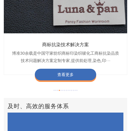
织带商标缩水技术解决方案
商标抗染技术解决方案
服装色差技术解决方案
纺织品商标固色剂
皮革湿摩擦增进剂
博准30余载是中国守家纺织商标印染织唛化工商标抗染品质
博准是一家专注30余载设计研发织唛印唛商标、织带织带商
博准30余载专注提供纺织品印唛、织唛织造服装色差品质问
博准经营多年是行业专业纺织品商标固色助剂,TJ-A622,TJ-
博准长期致力于皮革商标湿摩擦增进助剂TJ-A6588,湿摩擦
标缩水品质技术问题解决方案一站式服务提供商,匠···
技术问题解决方案定制专家,提供前处理,染色,印···
题技术解决方案一站式服务商,以其精湛的技术,科···
增进剂加工定制服务技术研究与应用,凭借丰···
A622,FSD,FSE商标固色剂加···
查看更多
查看更多
查看更多
查看更多
查看更多
及时、高效的服务体系