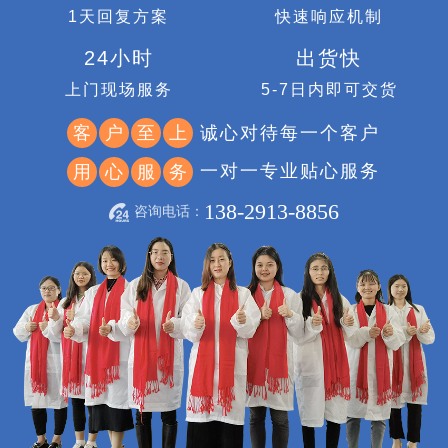
1天回复方案
快速响应机制
24小时
出货快
上门现场服务
5-7日内即可交货
诚心对待每一个客户
客
户
至
上
一对一专业贴心服务
用
心
服
务
138-2913-8856
咨询电话：