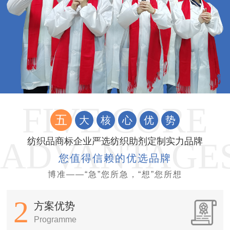
五
大
核
心
优
势
纺织品商标企业严选纺织助剂定制实力品牌
您值得信赖的优选品牌
博准——“急”您所急，“想”您所想
2
方案优势
Programme