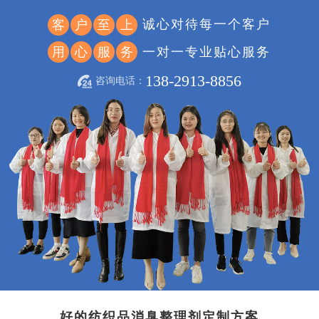
诚心对待每一个客户
客
户
至
上
一对一专业贴心服务
用
心
服
务
138-2913-8856
咨询电话：
好的纺织品消臭整理剂定制方案