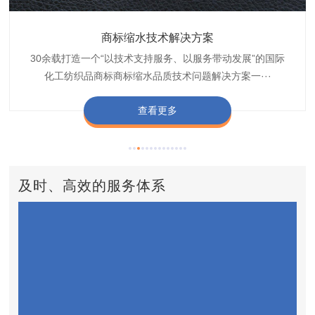
织带商标缩水技术解决方案
商标抗染技术解决方案
服装色差技术解决方案
纺织品商标固色剂
皮革湿摩擦增进剂
博准30余载是中国守家纺织商标印染织唛化工商标抗染品质
博准是一家专注30余载设计研发织唛印唛商标、织带织带商
博准30余载专注提供纺织品印唛、织唛织造服装色差品质问
博准经营多年是行业专业纺织品商标固色助剂,TJ-A622,TJ-
博准长期致力于皮革商标湿摩擦增进助剂TJ-A6588,湿摩擦
标缩水品质技术问题解决方案一站式服务提供商,匠···
技术问题解决方案定制专家,提供前处理,染色,印···
题技术解决方案一站式服务商,以其精湛的技术,科···
增进剂加工定制服务技术研究与应用,凭借丰···
A622,FSD,FSE商标固色剂加···
查看更多
查看更多
查看更多
查看更多
查看更多
及时、高效的服务体系