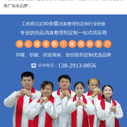
推广知名品牌”。
30余载
工程师沉淀
消臭整理剂定制行业经验
专业纺织品消臭整理剂定制一站式供应商
用
心
服
务
数
千
家
商
标
客
户
印唛、织唛、织造商标、纺织助剂定制优选品牌
138-2913-8856
咨询电话：