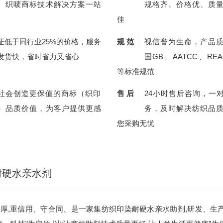
、织唛商标技术解决方案一站
规格齐、价格优、质
佳
证低于同行业25%的价格，服务
规 范
视信誉为生命，产品
发货快，省时省力又省心
国GB、AATCC、REA
等标准规范
社会创造更保值的商标（织印
售 后
24小时售后咨询，一
）品质价值，为客户提供更感
务，及时解决纺织品
您采购无忧
耐硬水亲水剂
厚,重信用、守合同、是一家集纺织印染耐硬水亲水助剂,研发、生