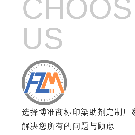
CHOOS
纺织品高效起毛剂
纺织品起毛剂
US
纺织品亲水起毛剂
纺织品毛毯专用增稠剂
纺织品涂料粘合剂
纺织品防风剂
纺织品防沉淀分散剂
纺织品抗凝聚剂
选择博准商标印染助剂定制厂
纺织品速干剂
解决您所有的问题与顾虑
纺织品膨胀剂