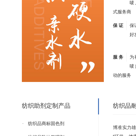
唛
式服务商
保 证
保
好
服 务
为
唛
动的服务
纺织助剂定制产品
纺织品
纺织品商标固色剂
博准实力雄