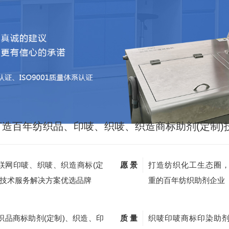
打造百年纺织品、印唛、织唛、织造商标助剂(定制)
联网印唛、织唛、织造商标(定
愿 景
打造纺织化工生态圈
)技术服务解决方案优选品牌
重的百年纺织助剂企业
织品商标助剂(定制)、织造、印
质 量
织唛印唛商标印染助