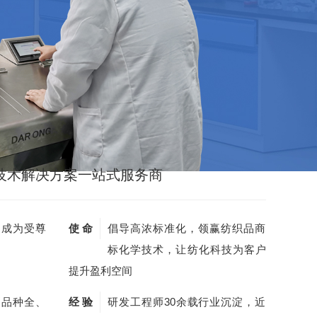
技术解决方案一站式服务商
，成为受尊
使 命
倡导高浓标准化，领赢纺织品商
标化学技术，让纺化科技为客户
提升盈利空间
剂品种全、
经 验
研发工程师30余载行业沉淀，近