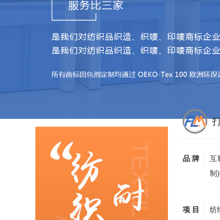
品 牌
互
制
项 目
纺