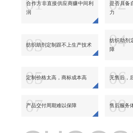
01
02
纺织品柔软粘合剂
合作方非直接供应商赚中间利
是否具备
润
力
纺织品浴中柔软剂
纺织品酸性软化酶制剂
04
03
纺织助剂
纺织品环保硬挺剂
纺织助剂定制跟不上生产技术
障
纺织品硬挺剂
纺织品阻燃剂
05
06
定制价格太高，商标成本高
无售后，
纺织品锦纶阻燃剂
纺织品抗热黄变剂
07
08
产品交付周期难以保障
售后服务
纺织品无醛硬挺剂
纺织品强力保护剂