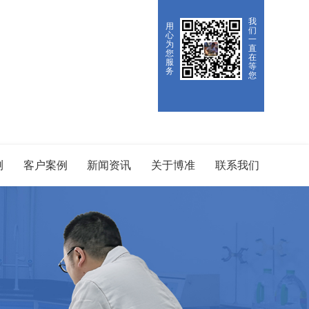
我
用
们
心
一
为
直
您
在
服
等
务
您
测
客户案例
新闻资讯
关于博准
联系我们