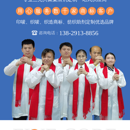
用
心
服
务
数
千
家
商
标
客
户
印唛、织唛、织造商标、纺织助剂定制优选品牌
138-2913-8856
咨询电话：