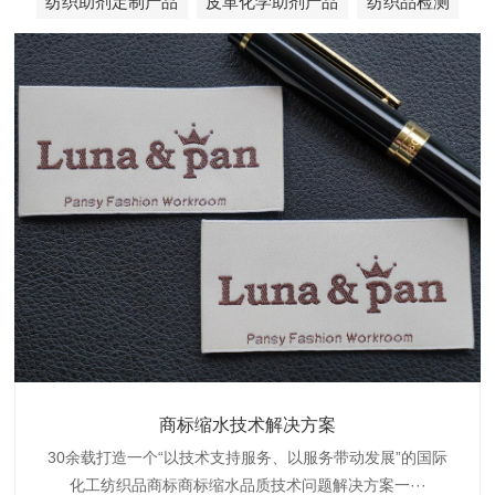
纺织助剂定制产品
皮革化学助剂产品
纺织品检测
织带商标缩水技术解决方案
商标抗染技术解决方案
服装色差技术解决方案
纺织品商标固色剂
皮革湿摩擦增进剂
博准30余载是中国守家纺织商标印染织唛化工商标抗染品质
博准是一家专注30余载设计研发织唛印唛商标、织带织带商
博准30余载专注提供纺织品印唛、织唛织造服装色差品质问
博准经营多年是行业专业纺织品商标固色助剂,TJ-A622,TJ-
博准长期致力于皮革商标湿摩擦增进助剂TJ-A6588,湿摩擦
标缩水品质技术问题解决方案一站式服务提供商,匠···
技术问题解决方案定制专家,提供前处理,染色,印···
题技术解决方案一站式服务商,以其精湛的技术,科···
增进剂加工定制服务技术研究与应用,凭借丰···
A622,FSD,FSE商标固色剂加···