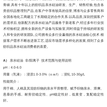
青睐.具有十年以上的纺织品亲水硅油研发、生产、销售经验,包含各
类纺织品整理剂产品,在客户中享有较高的信誉,博准与众多零售商和
全国各地化工商建立了长期稳定的合作关系.以高品质,深刻挖掘客户
的需求后,创新配方的亲水硅油产品服务于新老客户,经过多年行业技
术经验积淀,拥有全新的生产设备与实验室,同时得益于持续的研发投
入和专业的研发团队,公司拥有众多行业赢领的亲水硅油核心技术.根
据客户需求不断改进新工艺,适应市场需求多样化的发展,得到了众多
纺织品亲水硅油消费者的喜爱。
A）
亲水硅油 非/阳离子 技术范围与使用说明
pH：4.0-6.0
用量（乳液）：浸渍1.0-3.0%（o.w.f）；浸轧 10-30g/L
性能简介：
用于棉、人棉及其混纺织物的亲水平滑整理。赋予织物亲水、滑爽、
悬垂的手感。耐剪切稳定性、pH稳定性好，低黄变，复配稳定性
好。