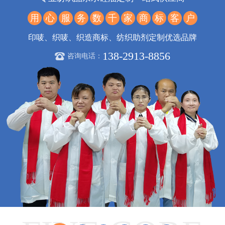
用
心
服
务
数
千
家
商
标
客
户
印唛、织唛、织造商标、纺织助剂定制优选品牌
138-2913-8856
咨询电话：