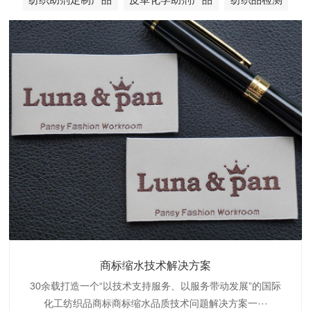
织带商标缩水技术解决方案
商标抗染技术解决方案
服装色差技术解决方案
纺织品商标固色剂
皮革湿摩擦增进剂
博准30余载是中国守家纺织商标印染织唛化工商标抗染品质
博准是一家专注30余载设计研发织唛印唛商标、织带织带商
博准30余载专注提供纺织品印唛、织唛织造服装色差品质问
博准经营多年是行业专业纺织品商标固色助剂,TJ-A622,TJ-
博准长期致力于皮革商标湿摩擦增进助剂TJ-A6588,湿摩擦
标缩水品质技术问题解决方案一站式服务提供商,匠···
技术问题解决方案定制专家,提供前处理,染色,印···
题技术解决方案一站式服务商,以其精湛的技术,科···
增进剂加工定制服务技术研究与应用,凭借丰···
A622,FSD,FSE商标固色剂加···