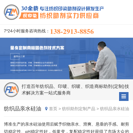
138-2913-8856
7*24小时服务咨询热线：
打造百年纺织品、印唛、织唛、织造商标助剂(定制)技
术解决方案一站式服务商
纺织品亲水硅油
首页
>
纺织助剂定制产品
>
纺织品亲水硅油
博准生产的亲水硅油使用后赋予织物亲水、滑爽、悬垂的手感。耐剪
切稳定性、pH稳定性好，低黄变，复配稳定性好获得了市场大众的