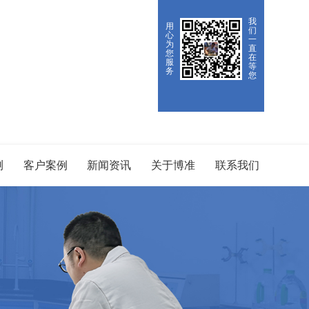
我
用
们
心
一
为
直
您
在
服
等
务
您
测
客户案例
新闻资讯
关于博准
联系我们