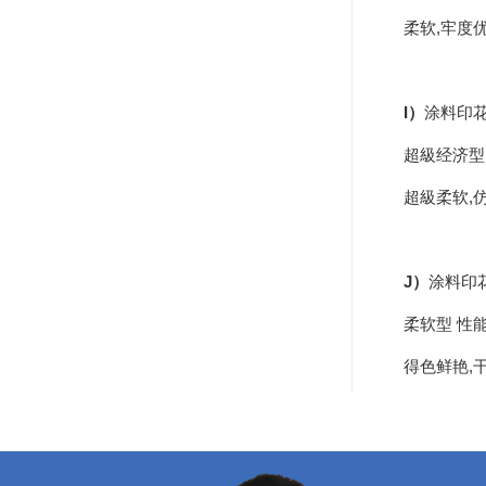
纺织品柔软粘合剂
柔软,牢度
纺织品浴中柔软剂
纺织品酸性软化酶制剂
I）
涂料印
超級经济型
纺织品环保硬挺剂
超級柔软,
纺织品硬挺剂
纺织品阻燃剂
J）
涂料印
纺织品锦纶阻燃剂
柔软型 性
纺织品抗热黄变剂
得色鲜艳,
纺织品无醛硬挺剂
纺织品强力保护剂