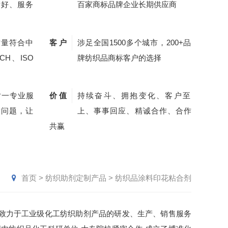
量好、服务
百家商标品牌企业长期供应商
质量符合中
客 户
涉足全国1500多个城市，200+品
CH、ISO
牌纺织品商标客户的选择
对一专业服
价 值
持续奋斗、拥抱变化、客户至
质问题，让
上、事事回应、精诚合作、合作
共赢
首页
>
纺织助剂定制产品
>
纺织品涂料印花粘合剂
致力于工业级化工
纺织助剂
产品的研发、生产、销售服务