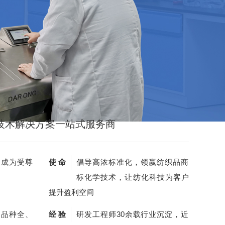
技术解决方案一站式服务商
，成为受尊
使 命
倡导高浓标准化，领赢纺织品商
标化学技术，让纺化科技为客户
提升盈利空间
剂品种全、
经 验
研发工程师30余载行业沉淀，近