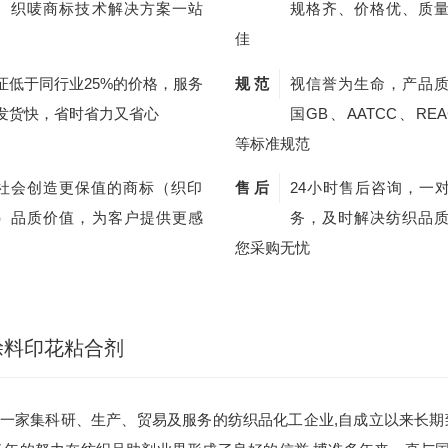
、织唛商标技术解决方案一站
规格齐、价格优、质
佳
证低于同行业25%的价格，服务
规 范
视信誉为生命，产品
发货快，省时省力又省心
国GB、AATCC、REA
等标准规范
社会创造更保值的商标（织印
售 后
24小时售后咨询，一
）品质价值，为客户提供更感
务，及时解决纺织品
您采购无忧
涂料印花粘合剂
一家集科研、生产、贸易及服务的纺织品化工企业,自成立以来长期