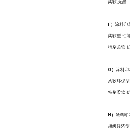
柔软,无醛
纺织品碳六防水剂
纺织品玻尿酸整理剂
F）
涂料印
纺织品多功能整理剂
柔软型 性
纺织品多功能除油剂
特别柔软,
纺织品加白软油剂
纺织品平幅除油剂
G）
涂料印
纺织品除油精练剂
柔软环保型
特别柔软,
纺织品高浓乳化除油剂
纺织品高浓亲水平滑剂
H）
涂料印
纺织品平滑剂
超級经济型