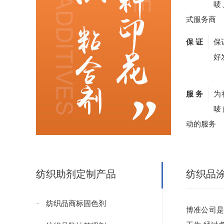
唛
式服务商
保 证
保
好
服 务
为
唛
动的服务
纺织助剂定制产品
纺织品
纺织品商标固色剂
博准公司是