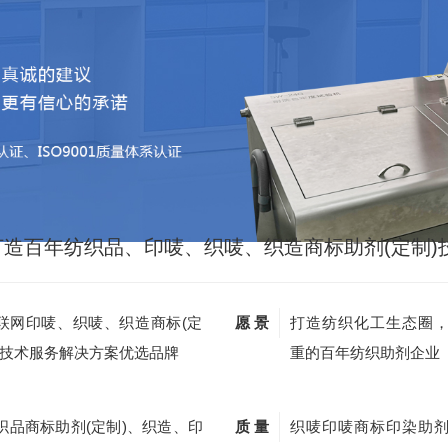
打造百年纺织品、印唛、织唛、织造商标助剂(定制)
联网印唛、织唛、织造商标(定
愿 景
打造纺织化工生态圈
)技术服务解决方案优选品牌
重的百年纺织助剂企业
织品商标助剂(定制)、织造、印
质 量
织唛印唛商标印染助