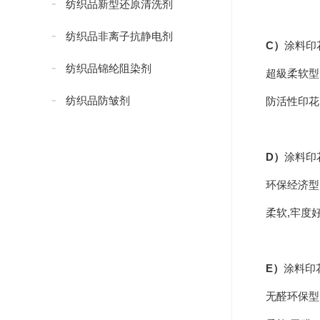
纺织品新型还原清洗剂
纺织品非离子抗静电剂
C）
涂料印
纺织品锦纶阻染剂
超級柔软型
纺织品防皱剂
防活性印花,
纺织品防水添加剂
D）
涂料印
纺织品防水剂
环保经济型
纺织品无氟防水剂
柔软,牢度好
纺织品抗紫外线剂
纺织品紧实型防水剂
E）
涂料印
纺织品碳八防水剂
无醛环保型