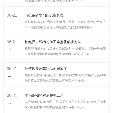
泡,先在烧杯中加入定量的水,再将软片均匀···
06-21
有机氟防水剂的反应机理
→
有机氟防水剂的反应机理,氟是自然界中电负性最大的元素,几
乎不能被激化,当碳链上的氢被氟取代之后键能增···
06-21
棉氨弹力织物的加工难点及解决方法
→
棉氨弹力织物的加工难点及解决方法,棉氨弹力织物一般来说
主要是机织物和纬编织物,经编织物不常见,这不仅···
06-21
如何恢复皮革制品的光泽度
→
如何恢复皮革制品的光泽度,皮革吸收力强,应注意防污,高档磨
沙真皮尤其要注意.若皮包上有污渍,用干净湿···
06-21
羊毛织物的防缩整理工艺
→
羊毛织物的防缩整理工艺,​羊毛织物的耐机洗性能很差,在水中
受到机械搅拌时发生毡缩,毡缩率高达60%,···