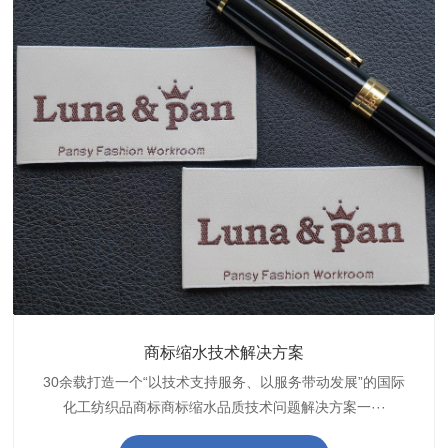
织带商标防水技术解决方案
服装颜色不匀技术解决方案
商标缩水技术解决方案
纺织品阻燃母粒
30余载打造一个“以技术支持服务、以服务带动发展”的国际
博准公司专注于织带商标防水技术解决方案30余载,励志于
博准是一家专注30余载设计研发织唛印唛商标、织带服装颜
博准致力于成为纺织品商标阻燃母粒剂,TF-W760,TF-W760
纺织品商标企业打造含油量超标品质技术问题解决方···
化工纺织品商标商标缩水品质技术问题解决方案一···
色不匀品质技术问题解决方案一站式服务提供商,技···
阻燃母粒剂加工定制服务实力提供商,···