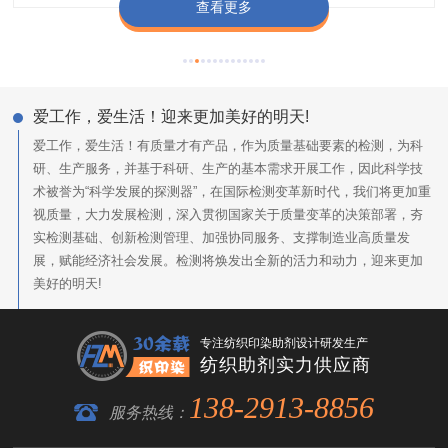
查看更多
查看更多
查看更多
查看更多
爱工作，爱生活！迎来更加美好的明天!
爱工作，爱生活！有质量才有产品，作为质量基础要素的检测，为科
研、生产服务，并基于科研、生产的基本需求开展工作，因此科学技
术被誉为“科学发展的探测器”，在国际检测变革新时代，我们将更加重
视质量，大力发展检测，深入贯彻国家关于质量变革的决策部署，夯
实检测基础、创新检测管理、加强协同服务、支撑制造业高质量发
展，赋能经济社会发展。检测将焕发出全新的活力和动力，迎来更加
美好的明天!
专注纺织印染助剂设计研发生产
纺织助剂实力供应商
138-2913-8856
服务热线：