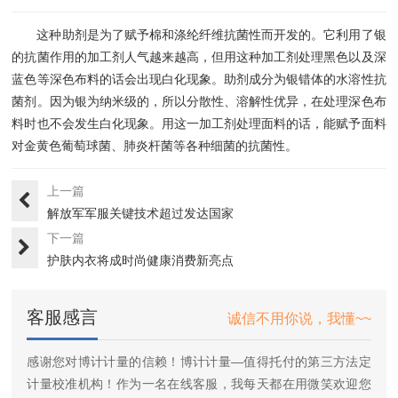
这种助剂是为了赋予棉和涤纶纤维抗菌性而开发的。它利用了银
的抗菌作用的加工剂人气越来越高，但用这种加工剂处理黑色以及深
蓝色等深色布料的话会出现白化现象。助剂成分为银错体的水溶性抗
菌剂。因为银为纳米级的，所以分散性、溶解性优异，在处理深色布
料时也不会发生白化现象。用这一加工剂处理面料的话，能赋予面料
对金黄色葡萄球菌、肺炎杆菌等各种细菌的抗菌性。
上一篇
解放军军服关键技术超过发达国家
下一篇
护肤内衣将成时尚健康消费新亮点
客服感言
诚信不用你说，我懂~~
感谢您对博计计量的信赖！博计计量—值得托付的第三方法定
计量校准机构！作为一名在线客服，我每天都在用微笑欢迎您