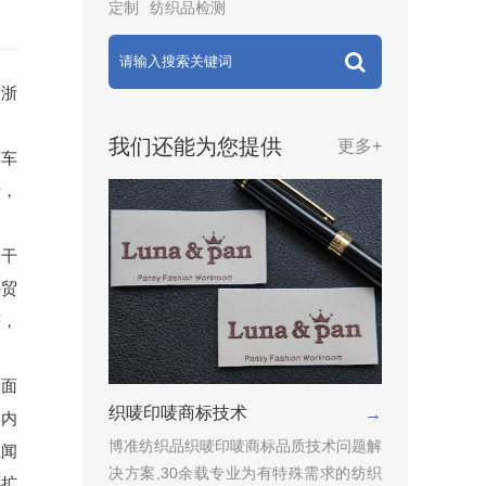
定制
纺织品检测
的浙
我们还能为您提供
更多+
造车
断，
大干
外贸
等，
双面
织唛印唛商标技术
→
天内
博准纺织品织唛印唛商标品质技术问题解
业闻
决方案,30余载专业为有特殊需求的纺织
还扩