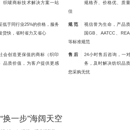
、织唛商标技术解决方案一站
规格齐、价格优、质
佳
证低于同行业25%的价格，服务
规 范
视信誉为生命，产品
发货快，省时省力又省心
国GB、AATCC、REA
等标准规范
社会创造更保值的商标（织印
售 后
24小时售后咨询，一
）品质价值，为客户提供更感
务，及时解决纺织品
您采购无忧
 “换一步”海阔天空