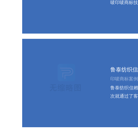
唛印唛商标技
鲁泰纺织信
印唛商标案例
鲁泰纺织信赖
次就通过了客