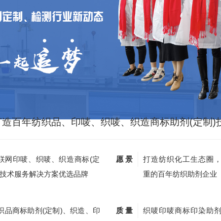
打造百年纺织品、印唛、织唛、织造商标助剂(定制)
联网印唛、织唛、织造商标(定
愿 景
打造纺织化工生态圈
)技术服务解决方案优选品牌
重的百年纺织助剂企业
织品商标助剂(定制)、织造、印
质 量
织唛印唛商标印染助