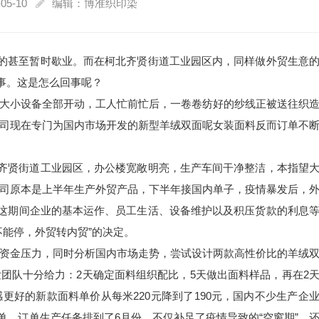
05-10
编辑：博准织印染
有的甚至暂时歇业。而在柯北齐贤街道工业园区内，同样做外贸生意
事。这是怎么回事呢？
大小设备全部开动，工人忙前忙后，一卷卷纺好的纱线正被送往织
司现在专门为国内市场开发的新型羊绒双面呢女装面料反而订单不
至齐贤街道工业园区，办公楼宽敞明亮，生产车间干净整洁，本指望
司原本是上半年生产外贸产品，下半年接国内单子，疫情暴发后，
而这期间企业的基本运作、员工生活、设备维护以及积压货款的利息
不能停，外贸转内贸”的决定。
资金压力，同时分析国内市场走势，尝试设计两款高性价比的羊绒
团队十分给力：2天确定面料组织配比，5天做出面料样品，再在2
更好的新款面料单价从每米220元降到了190元，国内不少生产企
订单，订单生产任务排到了6月份，不仅补足了疫情导致的“空窗期”，