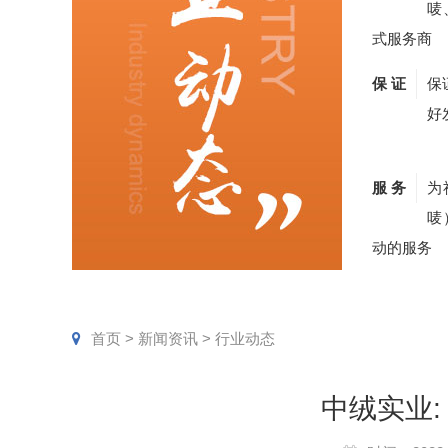
唛
式服务商
保 证
保
好
服 务
为
唛
动的服务
首页
>
新闻资讯
>
行业动态
中绒实业: