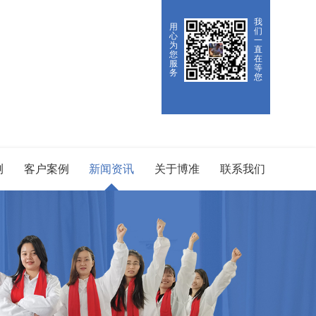
我
用
们
心
一
为
直
您
在
服
等
务
您
测
客户案例
新闻资讯
关于博准
联系我们