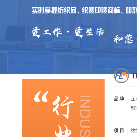
品 牌
互
制
项 目
纺