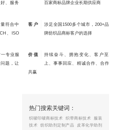
量好、服务
百家商标品牌企业长期供应商
质量符合中
客 户
涉足全国1500多个城市，200+品
CH、ISO
牌纺织品商标客户的选择
对一专业服
价 值
持续奋斗、拥抱变化、客户至
质问题，让
上、事事回应、精诚合作、合作
共赢
热门搜索关键词：
织唛印唛商标技术
织带商标技术
服装
技术
纺织助剂定制产品
皮革化学助剂