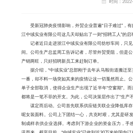
时间：2022-
受新冠肺炎疫情影响，外贸企业普遍“日子难过”，
江中绒实业有限公司这几天却贴出了一则“招聘工人”的启
记者近日走进浙江中绒实业有限公司纺纱车间，只见
间。公司生产总监周工告诉记者，尽管外贸受阻，但是公
产销两旺，只好招聘新员工来赶制订单。
据介绍，“中绒实业”总部刚于去年从马鞍街道搬迁
一番，却不料一场突如其来的疫情让这一切戛然而止。公
单子全部取消，使得企业生产出现了近半年“空窗期”。
都将是一笔不菲的开支。为此，公司决策层作出了“生产
谋定而后动。公司首先联系供应链关联企业降低库存
呢女装面料。公司上下团结一心，共克时艰，尤其是研发
制成样衣供企业选择。考虑到下游企业的资金压力，手感
讯而来。截至目前，“中绒实业”已收到近30万米的国内