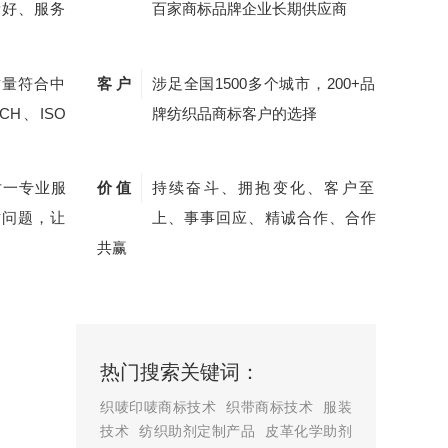
量好、服务
百家商标品牌企业长期供应商
质量符合中
客 户
涉足全国1500多个城市，200+品
CH、ISO
牌纺织品商标客户的选择
对一专业服
价 值
持续奋斗、拥抱变化、客户至
质问题，让
上、事事回应、精诚合作、合作
共赢
热门搜索关键词：
织唛印唛商标技术
织带商标技术
服装
技术
纺织助剂定制产品
皮革化学助剂