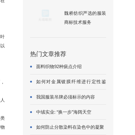
，在
魏桥纺织严选的服装
商标技术服务
散叶
，以
热门文章推荐
面料织物92种疵点介绍
如何对金属镀膜纤维进行定性鉴
下，
别?
我国服装吊牌必须标示的内容
持人
中绒实业: “换一步”海阔天空
人类
如何防止分散染料在染色中的凝聚
动物