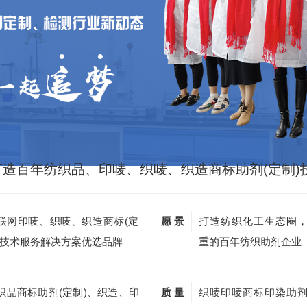
打造百年纺织品、印唛、织唛、织造商标助剂(定制)
联网印唛、织唛、织造商标(定
愿 景
打造纺织化工生态圈
)技术服务解决方案优选品牌
重的百年纺织助剂企业
织品商标助剂(定制)、织造、印
质 量
织唛印唛商标印染助