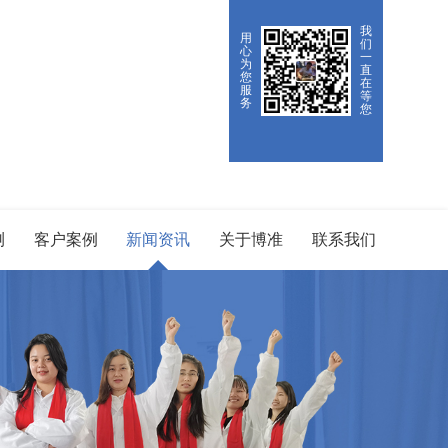
我
用
们
心
一
为
直
您
在
服
等
务
您
测
客户案例
新闻资讯
关于博准
联系我们