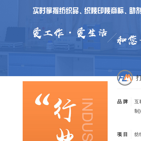
品 牌
互
制
项 目
纺