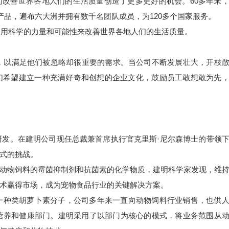
改善世界各地人们的生活质量创造了更多更好的机会。60多年来
产品，遍布六大洲并拥有数千名团队成员，为120多个国家服务。
，利用科学的力量和可能性来改善世界各地人们的生活质量。
来服务农户，以满足他们被忽略却很重要的需求。当公司不断发展壮大，开枝
。我们希望建立一种充满好奇和创想的企业文化，鼓励员工敢想敢为先
的研发。在建明公司现任总裁兼首席执行官克里斯·尼尔森博士的带领
式的挑战。
动物饲料的霉菌抑制剂和抗菌素的化学物质，建明科学家发现，维
术赢得市场，成为宠物食品行业的关键解决方案。
是一种类胡萝卜素分子，公司多年来一直向动物饲料行业销售，也供
类营养和健康部门。建明采用了以部门为核心的模式，将业务范围从