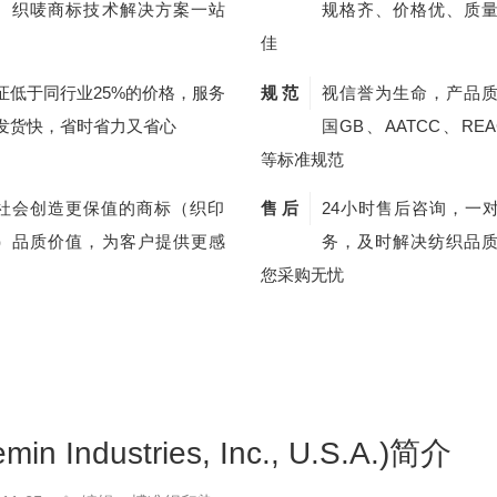
、织唛商标技术解决方案一站
规格齐、价格优、质
佳
证低于同行业25%的价格，服务
规 范
视信誉为生命，产品
发货快，省时省力又省心
国GB、AATCC、REA
等标准规范
社会创造更保值的商标（织印
售 后
24小时售后咨询，一
）品质价值，为客户提供更感
务，及时解决纺织品
您采购无忧
dustries, Inc., U.S.A.)简介