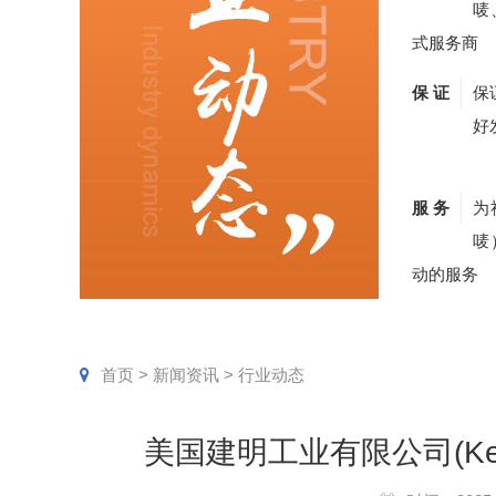
唛
式服务商
保 证
保
好
服 务
为
唛
动的服务
首页
>
新闻资讯
>
行业动态
美国建明工业有限公司(Kemin In