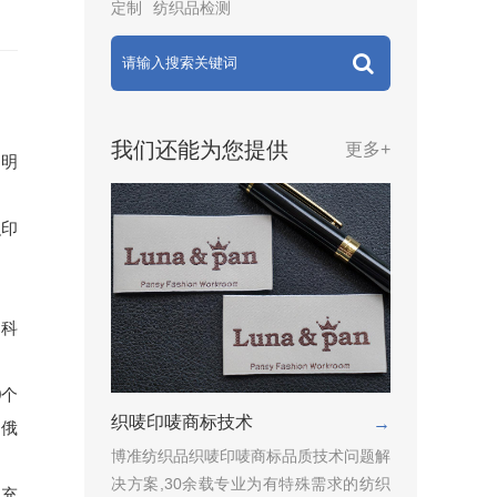
定制
纺织品检测
我们还能为您提供
更多+
建明
织印
品科
0个
织唛印唛商标技术
→
、俄
博准纺织品织唛印唛商标品质技术问题解
决方案,30余载专业为有特殊需求的纺织
续充