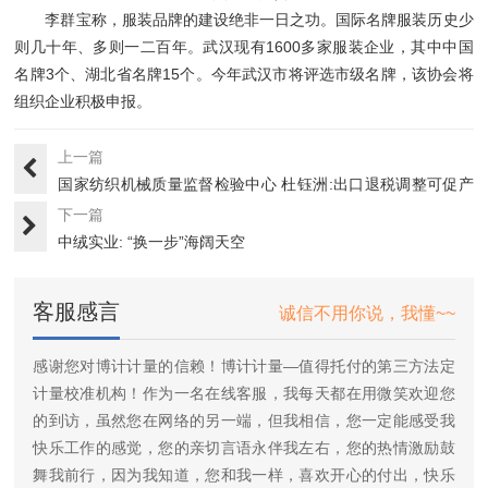
李群宝称，服装品牌的建设绝非一日之功。国际名牌服装历史少
则几十年、多则一二百年。武汉现有1600多家服装企业，其中中国
名牌3个、湖北省名牌15个。今年武汉市将评选市级名牌，该协会将
组织企业积极申报。
上一篇
国家纺织机械质量监督检验中心 杜钰洲:出口退税调整可促产
业加···
下一篇
中绒实业: “换一步”海阔天空
客服感言
诚信不用你说，我懂~~
感谢您对博计计量的信赖！博计计量—值得托付的第三方法定
计量校准机构！作为一名在线客服，我每天都在用微笑欢迎您
的到访，虽然您在网络的另一端，但我相信，您一定能感受我
快乐工作的感觉，您的亲切言语永伴我左右，您的热情激励鼓
舞我前行，因为我知道，您和我一样，喜欢开心的付出，快乐