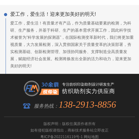
爱工作，爱生活！迎来更加美好的明天!
爱工作，爱生活！有质量才有产品，作为质量基础要素的检测，为科
研、生产服务，并基于科研、生产的基本需求开展工作，因此科学技
术被誉为“科学发展的探测器”，在国际检测变革新时代，我们将更加重
视质量，大力发展检测，深入贯彻国家关于质量变革的决策部署，夯
实检测基础、创新检测管理、加强协同服务、支撑制造业高质量发
展，赋能经济社会发展。检测将焕发出全新的活力和动力，迎来更加
美好的明天!
专注纺织印染助剂设计研发生产
纺织助剂实力供应商
138-2913-8856
服务热线：
版权声明：版权任属原作者所有
如有侵犯版权请指出，
商标技术服务
站立即改正
粤ICP备2022116119号-1
网站地图