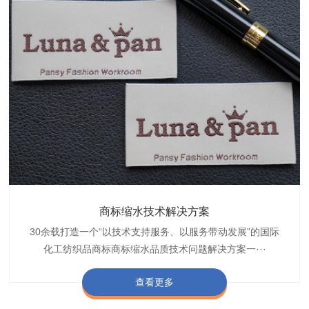
织带商标防水技术解决方案
服装颜色不匀技术解决方案
商标缩水技术解决方案
纺织品阻燃母粒
30余载打造一个“以技术支持服务、以服务带动发展”的国际
博准公司专注于织带商标防水技术解决方案30余载,励志于
博准是一家专注30余载设计研发织唛印唛商标、织带服装颜
博准致力于成为纺织品商标阻燃母粒剂,TF-W760,TF-W760
纺织品商标企业打造含油量超标品质技术问题解决方···
化工纺织品商标商标缩水品质技术问题解决方案一···
色不匀品质技术问题解决方案一站式服务提供商,技···
阻燃母粒剂加工定制服务实力提供商,···
查看更多
查看更多
查看更多
查看更多