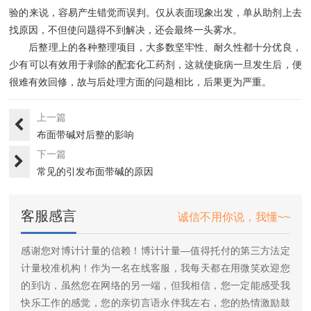
验的来说，容易产生错觉而误判。仅从表面现象出发，单从助剂上去
找原因，不但使问题得不到解决，还会最终一头雾水。
后整理上的各种整理项目，大多数坚牢性、耐久性都十分优良，
少有可以有效用于剥除的配套化工药剂，这就使疵病一旦发生后，便
很难有效回修，故与后处理方面的问题相比，后果更为严重。
上一篇
布面带碱对后整的影响
下一篇
常见的引发布面带碱的原因
客服感言
诚信不用你说，我懂~~
感谢您对博计计量的信赖！博计计量—值得托付的第三方法定
计量校准机构！作为一名在线客服，我每天都在用微笑欢迎您
的到访，虽然您在网络的另一端，但我相信，您一定能感受我
快乐工作的感觉，您的亲切言语永伴我左右，您的热情激励鼓