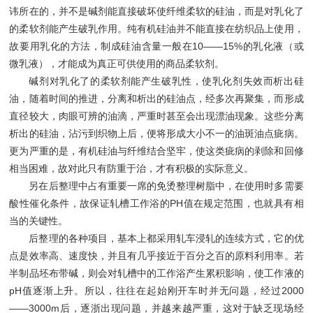
讳所在的，并不是碱剂能直接破坏使纤维柔软的硅油，而是对乳化了
的柔软剂能产生破乳作用。纯有机硅油并不能直接在纺织品上使用，
故要用乳化的方法，制成硅油含量一般在10——15%的乳化液（或
微乳液），才能成为真正可供使用的商品柔软剂。
碱剂对乳化了的柔软剂能产生破乳性，使乳化剂失效而析出硅
油，随着时间的推进，分离和析出的硅油点，经多次再聚集，而形成
直径较大，肉眼可辨的油滴，严重时甚至会出现漂油现象。这些分离
析出的硅油，沾污到织物上后，便将形成大小不一的油斑油点疵病。
更为严重的是，有机硅油与纤维结合坚牢，使这类疵病的剥除和回修
相当困难，故对此只有防重于治，才有积极的实际意义。
另在后整理中占有重要一席的免烫整理树脂中，在使用时多需要
酸性催化条件，故保证轧槽工作浴的PH值在规定范围，也就具有相
当的关键性。
后整理的各种项目，基本上都采用轧车浸轧的连续方式，它的优
点是效率高、速度快，并且有几乎接近于百分之百的原料利用率。若
半制品坯布带碱，则会对轧槽中的工作浴产生累积影响，使工作液的
pH值逐渐上升。所以，往往在起始刚开车时并无问题，经过2000
——3000m后，逐浙出现问题，并越来越严重，这对于缺乏现场经