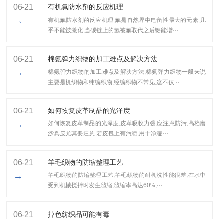
06-21
有机氟防水剂的反应机理
→
有机氟防水剂的反应机理,氟是自然界中电负性最大的元素,几
乎不能被激化,当碳链上的氢被氟取代之后键能增···
06-21
棉氨弹力织物的加工难点及解决方法
→
棉氨弹力织物的加工难点及解决方法,棉氨弹力织物一般来说
主要是机织物和纬编织物,经编织物不常见,这不仅···
06-21
如何恢复皮革制品的光泽度
→
如何恢复皮革制品的光泽度,皮革吸收力强,应注意防污,高档磨
沙真皮尤其要注意.若皮包上有污渍,用干净湿···
06-21
羊毛织物的防缩整理工艺
→
羊毛织物的防缩整理工艺,​羊毛织物的耐机洗性能很差,在水中
受到机械搅拌时发生毡缩,毡缩率高达60%,···
06-21
掉色纺织品可能有毒