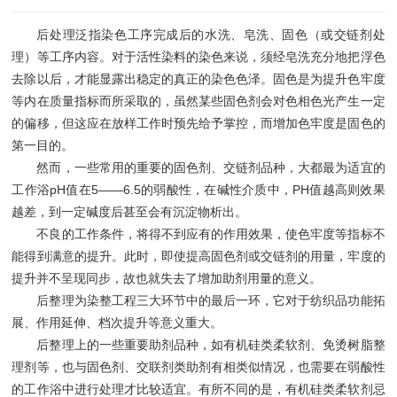
后处理泛指染色工序完成后的水洗、皂洗、固色（或交链剂处
理）等工序内容。对于活性染料的染色来说，须经皂洗充分地把浮色
去除以后，才能显露出稳定的真正的染色色泽。固色是为提升色牢度
等内在质量指标而所采取的，虽然某些固色剂会对色相色光产生一定
的偏移，但这应在放样工作时预先给予掌控，而增加色牢度是固色的
第一目的。
然而，一些常用的重要的固色剂、交链剂品种，大都最为适宜的
工作浴pH值在5——6.5的弱酸性，在碱性介质中，PH值越高则效果
越差，到一定碱度后甚至会有沉淀物析出。
不良的工作条件，将得不到应有的作用效果，使色牢度等指标不
能得到满意的提升。此时，即使提高固色剂或交链剂的用量，牢度的
提升并不呈现同步，故也就失去了增加助剂用量的意义。
后整理为染整工程三大环节中的最后一环，它对于纺织品功能拓
展、作用延伸、档次提升等意义重大。
后整理上的一些重要助剂品种，如有机硅类柔软剂、免烫树脂整
理剂等，也与固色剂、交联剂类助剂有相类似情况，也需要在弱酸性
的工作浴中进行处理才比较适宜。有所不同的是，有机硅类柔软剂忌