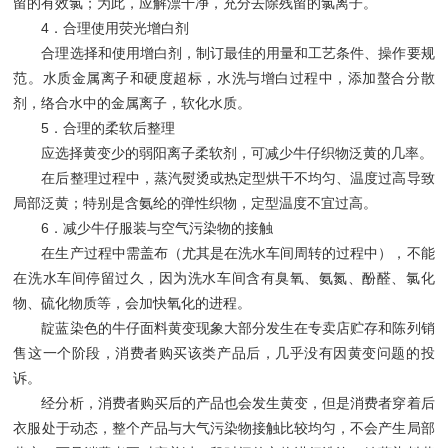
留的有效氯；为此，应解漂干净，充分去除残留的氯离子。
4．合理使用荧光增白剂
合理选择和使用增白剂，制订最佳的用量和工艺条件、操作要规
范。水质金属离子和硬度超标，水洗与增白过程中，添加螯合分散
剂，络合水中的金属离子，软化水质。
5．合理的柔软后整理
应选择黄变少的弱阳离子柔软剂，可减少牛仔织物泛黄的几率。
在后整理过程中，蒸汽熨烫或热定型烘干不均匀、温度过高导致
局部泛黄；特别是含氨纶的弹性织物，定型温度不宜过高。
6．减少牛仔服装与空气污染物的接触
在生产过程中需盖布（尤其是在洗水车间周转的过程中），不能
在洗水车间停留过久，因为洗水车间含有臭氧、氨氮、酚醛、氯化
物、硫化物质等，会加快氧化的进程。
靛蓝染色的牛仔面料黄变现象大部分发生在专卖店贮存和陈列销
售这一个阶段，消费者购买该类产品后，几乎没有因黄变问题的投
诉。
经分析，消费者购买后的产品也会发生黄变，但是消费者穿着后
衣服处于动态，整个产品与大气污染物接触比较均匀，不会产生局部