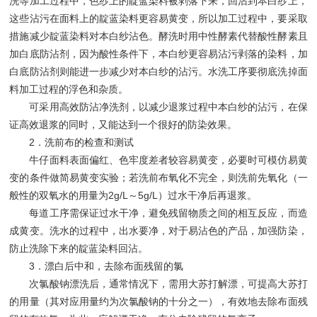
洗等加工过程中，色纱上的靛蓝染料被剥落下来，回沾到本白纱上，
这些沾污在面料上的靛蓝染料更容易黄变，所以加工过程中，要采取
措施减少靛蓝染料对本白纱沾色。酵洗时用中性酵素代替酸性酵素且
加白底防沾剂，因为酸性条件下，本白纱更容易沾污剥落的染料，加
白底防沾剂则能进一步减少对本白纱的沾污。水洗工序要彻底洗掉面
料加工过程的浮色和杂质。
可采用高效防沾净洗剂，以减少退浆过程中本白纱的沾污，在保
证高效退浆的同时，又能达到一个很好的防染效果。
2．洗前布的检查和测试
牛仔面料表面偏红、色牢度差者较容易黄变，必要时可模仿易黄
变的条件做简易黄变实验；若洗前布氧化不完全，则洗前先氧化（一
般性的双氧水的用量为2g/L～5g/L）过水干净后再退浆。
每道工序需保证过水干净，避免残留物质之间的相互反应，而造
成黄变。洗水的过程中，出水要净，对于易沾色的产品，加强防染，
防止洗除下来的靛蓝染料回沾。
3．漂白后中和，去除布面残留的氯
次氯酸钠漂洗后，通常情况下，需用大苏打解漂，可提高大苏打
的用量（其对应用量约为次氯酸钠的十分之一），有效地去除布面残