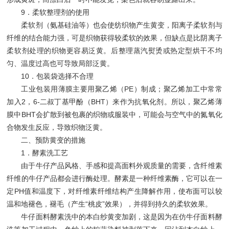
9．柔软整理剂的使用
柔软剂（氨基硅油等）也会使纺织物产生黄变，阳离子柔软剂与
纤维的结合能力强，可是织物获得较柔软的效果，但缺点是比阴离子
柔软剂处理的织物更容易泛黄。后整理蒸汽熨烫或热定型烘干不均
匀、温度过高也可导致局部泛黄。
10．包装袋选择不合理
工业包装用薄膜主要用聚乙烯（PE）制成；聚乙烯加工中常常
加入2，6-二叔丁基甲酚（BHT）来作为抗氧化剂。所以，聚乙烯薄
膜中BHT会扩散到被包裹的织物或服装中，可能会与空气中的氮氧化
合物发生反应，导致织物泛黄。
二、预防黄变的措施
1．酵素洗工艺
由于牛仔产品风格、手感和提高面料外观质量的需要，含纤维素
纤维的牛仔产品都会进行酶处理。酵素是一种纤维素酶，它可以在一
定PH值和温度下，对纤维素纤维结构产生降解作用，使布面可以较
温和地褪色，褪毛（产生“桃皮”效果），并得到持久的柔软效果。
牛仔面料酵素洗中的本白纱黄变加剧，这是因为在仿牛仔面料酵