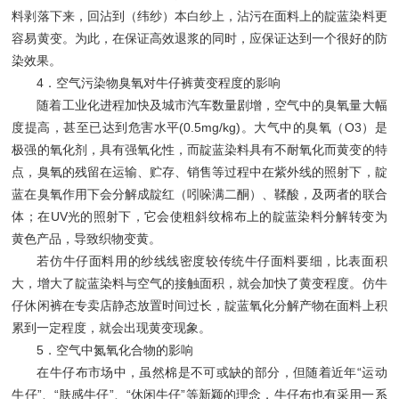
料剥落下来，回沾到（纬纱）本白纱上，沾污在面料上的靛蓝染料更
容易黄变。为此，在保证高效退浆的同时，应保证达到一个很好的防
染效果。
4．空气污染物臭氧对牛仔裤黄变程度的影响
随着工业化进程加快及城市汽车数量剧增，空气中的臭氧量大幅
度提高，甚至已达到危害水平(0.5mg/kg)。大气中的臭氧（O3）是
极强的氧化剂，具有强氧化性，而靛蓝染料具有不耐氧化而黄变的特
点，臭氧的残留在运输、贮存、销售等过程中在紫外线的照射下，靛
蓝在臭氧作用下会分解成靛红（吲哚满二酮）、鞣酸，及两者的联合
体；在UV光的照射下，它会使粗斜纹棉布上的靛蓝染料分解转变为
黄色产品，导致织物变黄。
若仿牛仔面料用的纱线线密度较传统牛仔面料要细，比表面积
大，增大了靛蓝染料与空气的接触面积，就会加快了黄变程度。仿牛
仔休闲裤在专卖店静态放置时间过长，靛蓝氧化分解产物在面料上积
累到一定程度，就会出现黄变现象。
5．空气中氮氧化合物的影响
在牛仔布市场中，虽然棉是不可或缺的部分，但随着近年“运动
牛仔”、“肤感牛仔”、“休闲牛仔”等新颖的理念，牛仔布也有采用一系