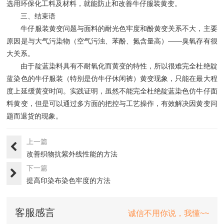
选用环保化工料及材料，就能防止和改善牛仔服装黄变。
三、结束语
牛仔服装黄变问题与面料的耐光色牢度和酚黄变关系不大，主要
原因是与大气污染物（空气污浊、苯酚、氮含量高）——臭氧存有很
大关系。
由于靛蓝染料具有不耐氧化而黄变的特性，所以很难完全杜绝靛
蓝染色的牛仔服装（特别是仿牛仔休闲裤）黄变现象，只能在最大程
度上延缓黄变时间。实践证明，虽然不能完全杜绝靛蓝染色仿牛仔面
料黄变，但是可以通过多方面的把控与工艺操作，有效解决因黄变问
题而退货的现象。
上一篇
改善织物抗紫外线性能的方法
下一篇
提高印染布染色牢度的方法
客服感言
诚信不用你说，我懂~~