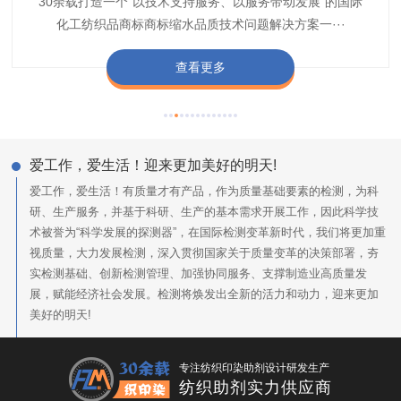
30余载打造一个“以技术支持服务、以服务带动发展”的国际
博准公司专注于织带商标防水技术解决方案30余载,励志于
博准是一家专注30余载设计研发织唛印唛商标、织带服装颜
博准致力于成为纺织品商标阻燃母粒剂,TF-W760,TF-W760
纺织品商标企业打造含油量超标品质技术问题解决方···
化工纺织品商标商标缩水品质技术问题解决方案一···
色不匀品质技术问题解决方案一站式服务提供商,技···
阻燃母粒剂加工定制服务实力提供商,···
查看更多
查看更多
查看更多
查看更多
爱工作，爱生活！迎来更加美好的明天!
爱工作，爱生活！有质量才有产品，作为质量基础要素的检测，为科
研、生产服务，并基于科研、生产的基本需求开展工作，因此科学技
术被誉为“科学发展的探测器”，在国际检测变革新时代，我们将更加重
视质量，大力发展检测，深入贯彻国家关于质量变革的决策部署，夯
实检测基础、创新检测管理、加强协同服务、支撑制造业高质量发
展，赋能经济社会发展。检测将焕发出全新的活力和动力，迎来更加
美好的明天!
专注纺织印染助剂设计研发生产
纺织助剂实力供应商