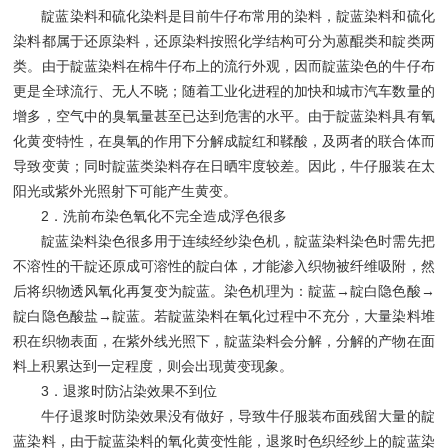
靛蓝染料和硫化染料是目前牛仔布常用的染料，靛蓝染料和硫化
染料都属于还原染料，还原染料按照化学结构可分为蒽醌类和靛类两
类。由于靛蓝染料在棉牛仔布上的流行外观，因而靛蓝染色的牛仔布
更是全球流行、无人不晓；随着工业化进程的加快和城市汽车数量的
增多，空气中的臭氧量甚至已达到危害的水平。由于靛蓝染料具有氧
化黄变特性，在臭氧的作用下分解成靛红和鞣酸，及两者的联合体而
导致变黄；同时靛蓝类染料存在日晒牢度较差。因此，牛仔服装在太
阳光或紫外光照射下可能产生黄变。
2．洗前布染色氧化不完全造成浮色很多
靛蓝染料染色很多用于连续经纱染色机，靛蓝染料染色时需先把
不溶性的干靛还原成可溶性的靛白体，才能渗入织物被纤维吸附，然
后将织物透风氧化再复变为靛蓝。染色机理为：靛蓝→靛白隐色酸→
靛白隐色酸盐→靛蓝。若靛蓝染料在氧化过程中不充分，大量染料堆
积在织物表面，在紫外线光照下，靛蓝染料会分解，分解的产物在面
料上积累达到一定程度，则会出现黄变现象。
3．退浆时防沾染效果不到位
牛仔退浆时防染效果没有做好，导致牛仔服装布面残留大量的靛
蓝染料，由于靛蓝染料的氧化黄变性能，退浆时色织经纱上的靛蓝染