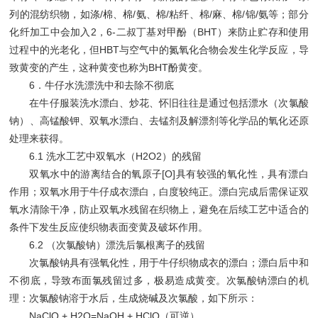
列的混纺织物，如涤/棉、棉/氨、棉/粘纤、棉/麻、棉/锦/氨等；部分
化纤加工中会加入2，6-二叔丁基对甲酚（BHT）来防止贮存和使用
过程中的光老化，但HBT与空气中的氮氧化合物会发生化学反应，导
致黄变的产生，这种黄变也称为BHT酚黄变。
6．牛仔水洗漂洗中和去除不彻底
在牛仔服装洗水漂白、炒花、怀旧往往是通过包括漂水（次氯酸
钠）、高锰酸钾、双氧水漂白、去锰剂及解漂剂等化学品的氧化还原
处理来获得。
6.1 洗水工艺中双氧水（H2O2）的残留
双氧水中的游离结合的氧原子[O]具有较强的氧化性，具有漂白
作用；双氧水用于牛仔成衣漂白，白度较纯正。漂白完成后需保证双
氧水清除干净，防止双氧水残留在织物上，避免在后续工艺中适合的
条件下发生反应使织物表面变黄及破坏作用。
6.2 （次氯酸钠）漂洗后氯根离子的残留
次氯酸钠具有强氧化性，用于牛仔织物成衣的漂白；漂白后中和
不彻底，导致布面氯残留过多，极易造成黄变。次氯酸钠漂白的机
理：次氯酸钠溶于水后，生成烧碱及次氯酸，如下所示：
NaClO + H2O=NaOH + HClO（可逆）