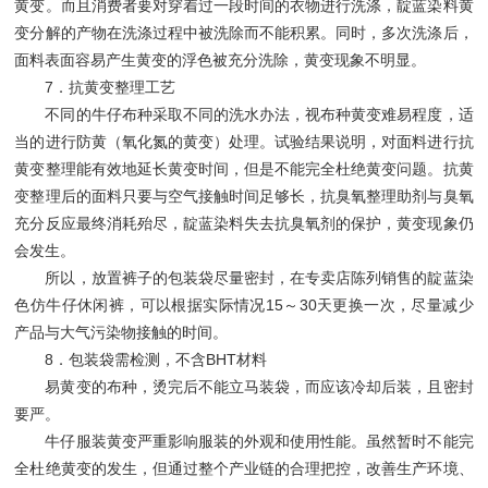
黄变。而且消费者要对穿着过一段时间的衣物进行洗涤，靛蓝染料黄
变分解的产物在洗涤过程中被洗除而不能积累。同时，多次洗涤后，
面料表面容易产生黄变的浮色被充分洗除，黄变现象不明显。
7．抗黄变整理工艺
不同的牛仔布种采取不同的洗水办法，视布种黄变难易程度，适
当的进行防黄（氧化氮的黄变）处理。试验结果说明，对面料进行抗
黄变整理能有效地延长黄变时间，但是不能完全杜绝黄变问题。抗黄
变整理后的面料只要与空气接触时间足够长，抗臭氧整理助剂与臭氧
充分反应最终消耗殆尽，靛蓝染料失去抗臭氧剂的保护，黄变现象仍
会发生。
所以，放置裤子的包装袋尽量密封，在专卖店陈列销售的靛蓝染
色仿牛仔休闲裤，可以根据实际情况15～30天更换一次，尽量减少
产品与大气污染物接触的时间。
8．包装袋需检测，不含BHT材料
易黄变的布种，烫完后不能立马装袋，而应该冷却后装，且密封
要严。
牛仔服装黄变严重影响服装的外观和使用性能。虽然暂时不能完
全杜绝黄变的发生，但通过整个产业链的合理把控，改善生产环境、