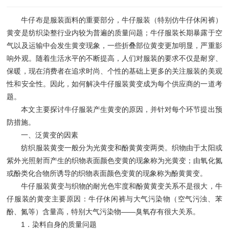
牛仔布是服装面料的重要部分，牛仔服装（特别仿牛仔休闲裤）
黄变是纺织染整行业内较为普遍的质量问题；牛仔服装长期暴露于空
气以及运输中会发生黄变现象，一些折叠部位黄变更加明显，严重影
响外观。随着生活水平的不断提高，人们对服装的要求不仅是耐穿、
保暖，现在消费者在追求时尚、个性的基础上更多的关注服装的美观
性和安全性。因此，如何解决牛仔服装黄变成为每个供应商的一道考
题。
本文主要探讨牛仔服装产生黄变的原因，并针对每个环节提出预
防措施。
一、泛黄变的因素
纺织服装黄变一般分为光黄变和酚黄黄变两类。织物由于太阳或
紫外光照射而产生的织物表面颜色变黄的现象称为光黄变；由氧化氮
或酚类化合物所诱导的织物表面颜色变黄的现象称为酚黄黄变。
牛仔服装黄变与织物的耐光色牢度和酚黄黄变关系不是很大，牛
仔服装的黄变主要原因：牛仔休闲裤与大气污染物（空气污浊、苯
酚、氮等）含量高，特别大气污染物——臭氧存有很大关系。
1．染料自身的质量问题