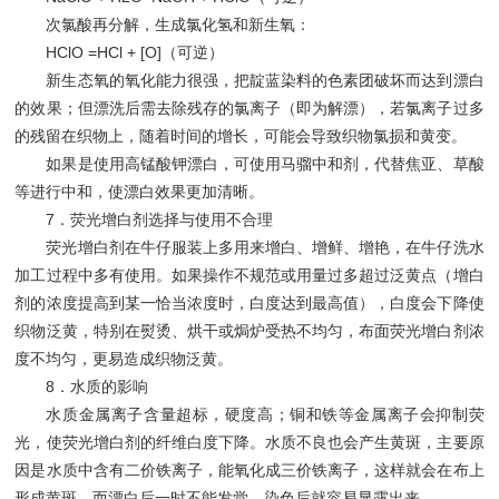
次氯酸再分解，生成氯化氢和新生氧：
HClO =HCl + [O]（可逆）
新生态氧的氧化能力很强，把靛蓝染料的色素团破坏而达到漂白
的效果；但漂洗后需去除残存的氯离子（即为解漂），若氯离子过多
的残留在织物上，随着时间的增长，可能会导致织物氯损和黄变。
如果是使用高锰酸钾漂白，可使用马骝中和剂，代替焦亚、草酸
等进行中和，使漂白效果更加清晰。
7．荧光增白剂选择与使用不合理
荧光增白剂在牛仔服装上多用来增白、增鲜、增艳，在牛仔洗水
加工过程中多有使用。如果操作不规范或用量过多超过泛黄点（增白
剂的浓度提高到某一恰当浓度时，白度达到最高值），白度会下降使
织物泛黄，特别在熨烫、烘干或焗炉受热不均匀，布面荧光增白剂浓
度不均匀，更易造成织物泛黄。
8．水质的影响
水质金属离子含量超标，硬度高；铜和铁等金属离子会抑制荧
光，使荧光增白剂的纤维白度下降。水质不良也会产生黄斑，主要原
因是水质中含有二价铁离子，能氧化成三价铁离子，这样就会在布上
形成黄斑，而漂白后一时不能发觉，染色后就容易显露出来。