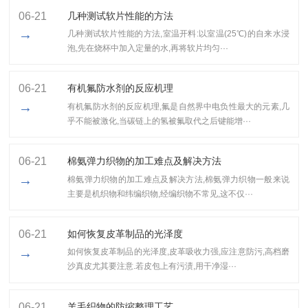
06-21
几种测试软片性能的方法
→
几种测试软片性能的方法,室温开料:以室温(25℃)的自来水浸
泡,先在烧杯中加入定量的水,再将软片均匀···
06-21
有机氟防水剂的反应机理
→
有机氟防水剂的反应机理,氟是自然界中电负性最大的元素,几
乎不能被激化,当碳链上的氢被氟取代之后键能增···
06-21
棉氨弹力织物的加工难点及解决方法
→
棉氨弹力织物的加工难点及解决方法,棉氨弹力织物一般来说
主要是机织物和纬编织物,经编织物不常见,这不仅···
06-21
如何恢复皮革制品的光泽度
→
如何恢复皮革制品的光泽度,皮革吸收力强,应注意防污,高档磨
沙真皮尤其要注意.若皮包上有污渍,用干净湿···
06-21
羊毛织物的防缩整理工艺