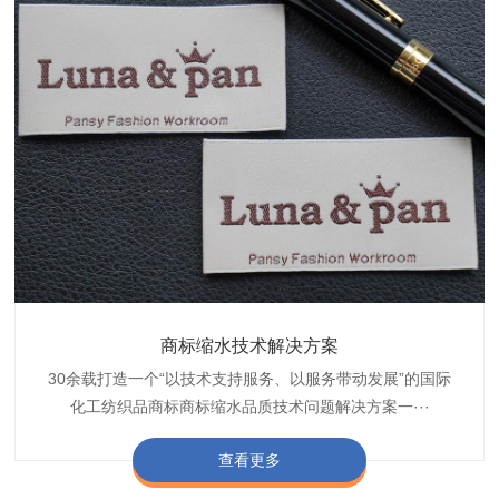
织带商标防水技术解决方案
服装颜色不匀技术解决方案
商标缩水技术解决方案
纺织品阻燃母粒
30余载打造一个“以技术支持服务、以服务带动发展”的国际
博准公司专注于织带商标防水技术解决方案30余载,励志于
博准是一家专注30余载设计研发织唛印唛商标、织带服装颜
博准致力于成为纺织品商标阻燃母粒剂,TF-W760,TF-W760
纺织品商标企业打造含油量超标品质技术问题解决方···
化工纺织品商标商标缩水品质技术问题解决方案一···
色不匀品质技术问题解决方案一站式服务提供商,技···
阻燃母粒剂加工定制服务实力提供商,···
查看更多
查看更多
查看更多
查看更多