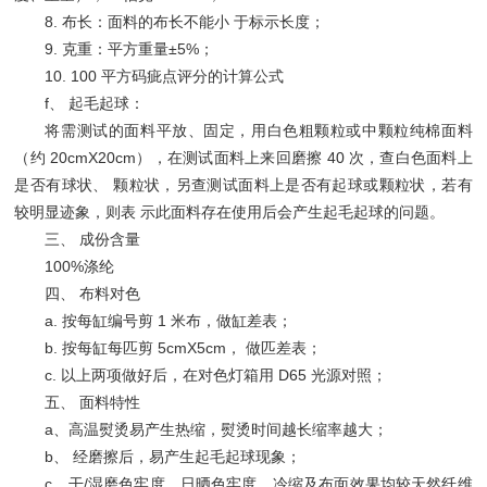
8. 布长：面料的布长不能小 于标示长度；
9. 克重：平方重量±5%；
10. 100 平方码疵点评分的计算公式
f、 起毛起球：
将需测试的面料平放、固定，用白色粗颗粒或中颗粒纯棉面料
（约 20cmX20cm），在测试面料上来回磨擦 40 次，查白色面料上
是否有球状、 颗粒状，另查测试面料上是否有起球或颗粒状，若有
较明显迹象，则表 示此面料存在使用后会产生起毛起球的问题。
三、 成份含量
100%涤纶
四、 布料对色
a. 按每缸编号剪 1 米布，做缸差表；
b. 按每缸每匹剪 5cmX5cm， 做匹差表；
c. 以上两项做好后，在对色灯箱用 D65 光源对照；
五、 面料特性
a、高温熨烫易产生热缩，熨烫时间越长缩率越大；
b、 经磨擦后，易产生起毛起球现象；
c、干/湿磨色牢度、日晒色牢度、冷缩及布面效果均较天然纤维