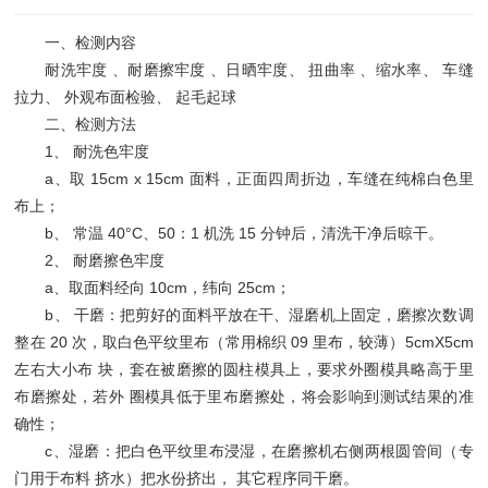
一、检测内容
耐洗牢度 、耐磨擦牢度 、日晒牢度、 扭曲率 、缩水率、 车缝
拉力、 外观布面检验、 起毛起球
二、检测方法
1、 耐洗色牢度
a、取 15cm x 15cm 面料，正面四周折边，车缝在纯棉白色里
布上；
b、 常温 40°C、50：1 机洗 15 分钟后，清洗干净后晾干。
2、 耐磨擦色牢度
a、取面料经向 10cm，纬向 25cm；
b、 干磨：把剪好的面料平放在干、湿磨机上固定，磨擦次数调
整在 20 次，取白色平纹里布（常用棉织 09 里布，较薄）5cmX5cm
左右大小布 块，套在被磨擦的圆柱模具上，要求外圈模具略高于里
布磨擦处，若外 圈模具低于里布磨擦处，将会影响到测试结果的准
确性；
c、湿磨：把白色平纹里布浸湿，在磨擦机右侧两根圆管间（专
门用于布料 挤水）把水份挤出， 其它程序同干磨。