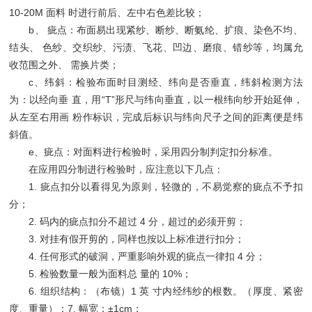
10‐20M 面料 时进行前后、左中右色差比较；
b、 疵点：布面易出现紧纱、断纱、断氨纶、扩痕、染色不均、
结头、 色纱、交织纱、污渍、飞花、凹边、磨痕、错纱等，均属允
收范围之外、 需换片类；
c、纬斜：检验布面时目测经、纬向是否垂直，纬斜检测方法
为：以经向垂 直，用“T”形尺与纬向垂直，以一根纬向纱开始延伸，
从左至右用画 粉作标识，完成后标识与纬向尺子之间的距离便是纬
斜值。
e、疵点：对面料进行检验时，采用四分制判定扣分标准。
在应用四分制进行检验时，应注意以下几点：
1. 疵点扣分以看得见为原则，轻微的，不易觉察的疵点不予扣
分；
2. 码内的疵点扣分不超过 4 分，超过的必须开剪；
3. 对挂有假开剪的，同样也按以上标准进行扣分；
4. 任何形式的破洞，严重影响外观的疵点一律扣 4 分；
5. 检验数量一般为面料总 量的 10%；
6. 组织结构：（布镜）1 英 寸内经纬纱的根数。（厚度、紧密
度、重量）；7. 幅宽：±1cm；