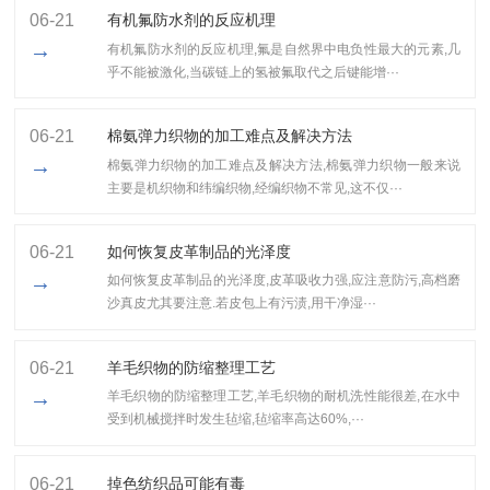
06-21
有机氟防水剂的反应机理
→
有机氟防水剂的反应机理,氟是自然界中电负性最大的元素,几
乎不能被激化,当碳链上的氢被氟取代之后键能增···
06-21
棉氨弹力织物的加工难点及解决方法
→
棉氨弹力织物的加工难点及解决方法,棉氨弹力织物一般来说
主要是机织物和纬编织物,经编织物不常见,这不仅···
06-21
如何恢复皮革制品的光泽度
→
如何恢复皮革制品的光泽度,皮革吸收力强,应注意防污,高档磨
沙真皮尤其要注意.若皮包上有污渍,用干净湿···
06-21
羊毛织物的防缩整理工艺
→
羊毛织物的防缩整理工艺,​羊毛织物的耐机洗性能很差,在水中
受到机械搅拌时发生毡缩,毡缩率高达60%,···
06-21
掉色纺织品可能有毒