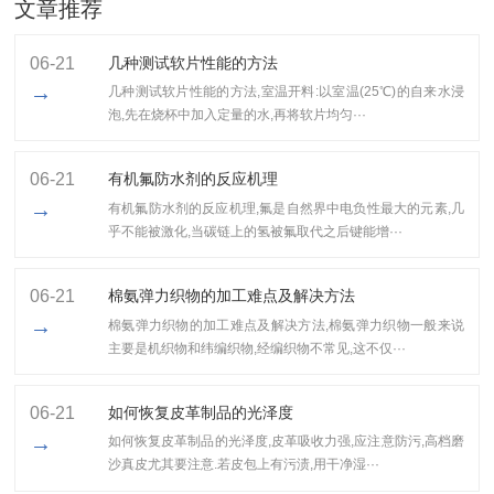
文章推荐
06-21
几种测试软片性能的方法
→
几种测试软片性能的方法,室温开料:以室温(25℃)的自来水浸
泡,先在烧杯中加入定量的水,再将软片均匀···
06-21
有机氟防水剂的反应机理
→
有机氟防水剂的反应机理,氟是自然界中电负性最大的元素,几
乎不能被激化,当碳链上的氢被氟取代之后键能增···
06-21
棉氨弹力织物的加工难点及解决方法
→
棉氨弹力织物的加工难点及解决方法,棉氨弹力织物一般来说
主要是机织物和纬编织物,经编织物不常见,这不仅···
06-21
如何恢复皮革制品的光泽度
→
如何恢复皮革制品的光泽度,皮革吸收力强,应注意防污,高档磨
沙真皮尤其要注意.若皮包上有污渍,用干净湿···