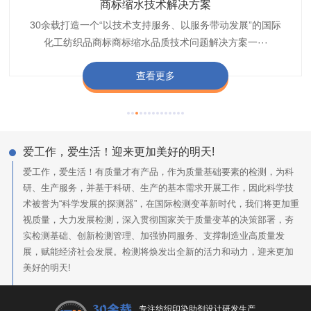
织带商标防水技术解决方案
服装颜色不匀技术解决方案
商标缩水技术解决方案
纺织品阻燃母粒
30余载打造一个“以技术支持服务、以服务带动发展”的国际
博准公司专注于织带商标防水技术解决方案30余载,励志于
博准是一家专注30余载设计研发织唛印唛商标、织带服装颜
博准致力于成为纺织品商标阻燃母粒剂,TF-W760,TF-W760
纺织品商标企业打造含油量超标品质技术问题解决方···
化工纺织品商标商标缩水品质技术问题解决方案一···
色不匀品质技术问题解决方案一站式服务提供商,技···
阻燃母粒剂加工定制服务实力提供商,···
查看更多
查看更多
查看更多
查看更多
爱工作，爱生活！迎来更加美好的明天!
爱工作，爱生活！有质量才有产品，作为质量基础要素的检测，为科
研、生产服务，并基于科研、生产的基本需求开展工作，因此科学技
术被誉为“科学发展的探测器”，在国际检测变革新时代，我们将更加重
视质量，大力发展检测，深入贯彻国家关于质量变革的决策部署，夯
实检测基础、创新检测管理、加强协同服务、支撑制造业高质量发
展，赋能经济社会发展。检测将焕发出全新的活力和动力，迎来更加
美好的明天!
专注纺织印染助剂设计研发生产