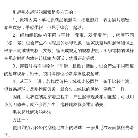
引起毛衣起球的因素是多方面的：
1、原料因素：羊毛原料品质越高，细度越好，表面鳞片越密，
卷曲度好，手感柔软，但易于缠合、起球。
2、织物组织结构不同（平针、元宝、双元宝等），密度不同
（松、紧）也会产生不同程度的起球现象，国家技监局对起球测试是
根据不同绒线规格（支数）编织成规定的规格密度，组织结构的试样
在规定时间内放在起球箱内测试，然后评定等级。
3、穿着时与不同物体（平滑、粗糙）接触，也会产生不同程度
的起球现象，袖子、袋口等部位经常摩擦也易起球。
4、从工艺上讲：若捻度偏松，绒线比较圆胖，条干比较丰满，
但较易起球，反则捻度偏紧，就会失去绒线的风格，像绳子一样。
因此，毛衣在初期穿着过程中，产生起球现象稍明显些，可以用
小剪刀修去，就不会再产生，这种现象就会逐渐消失。
毛衣起球解决的办法
方法一：
使用剃须刀轻轻的刮梳毛衣上的球球，一会儿毛衣表面就很光滑
了。