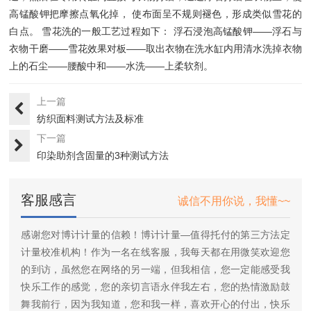
高锰酸钾把摩擦点氧化掉， 使布面呈不规则褪色，形成类似雪花的
白点。 雪花洗的一般工艺过程如下： 浮石浸泡高锰酸钾——浮石与
衣物干磨——雪花效果对板——取出衣物在洗水缸内用清水洗掉衣物
上的石尘——腰酸中和——水洗——上柔软剂。
上一篇
纺织面料测试方法及标准
下一篇
印染助剂含固量的3种测试方法
客服感言
诚信不用你说，我懂~~
感谢您对博计计量的信赖！博计计量—值得托付的第三方法定
计量校准机构！作为一名在线客服，我每天都在用微笑欢迎您
的到访，虽然您在网络的另一端，但我相信，您一定能感受我
快乐工作的感觉，您的亲切言语永伴我左右，您的热情激励鼓
舞我前行，因为我知道，您和我一样，喜欢开心的付出，快乐