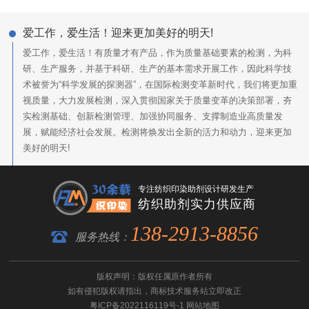
爱工作，爱生活！迎来更加美好的明天!
爱工作，爱生活！有质量才有产品，作为质量基础要素的检测，为科
研、生产服务，并基于科研、生产的基本需求开展工作，因此科学技
术被誉为“科学发展的探测器”，在国际检测变革新时代，我们将更加重
视质量，大力发展检测，深入贯彻国家关于质量变革的决策部署，夯
实检测基础、创新检测管理、加强协同服务、支撑制造业高质量发
展，赋能经济社会发展。检测将焕发出全新的活力和动力，迎来更加
美好的明天!
专注纺织印染助剂设计研发生产
纺织助剂实力供应商
138-2913-8856
服务热线：
版权声明：版权任属原作者所有
如有侵犯版权请指出，
商标技术服务
站立即改正
粤ICP备2022116119号-1
网站地图