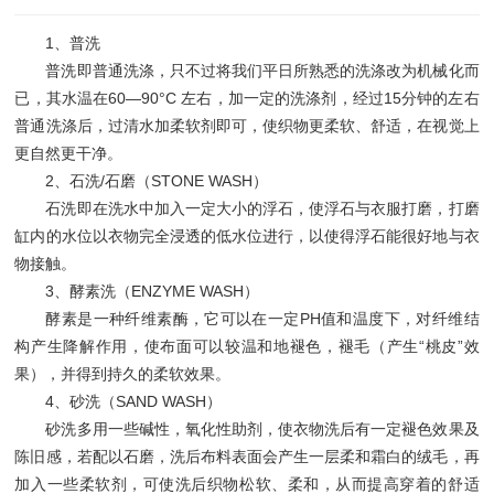
1、普洗
普洗即普通洗涤，只不过将我们平日所熟悉的洗涤改为机械化而
已，其水温在60—90°C 左右，加一定的洗涤剂，经过15分钟的左右
普通洗涤后，过清水加柔软剂即可，使织物更柔软、舒适，在视觉上
更自然更干净。
2、石洗/石磨（STONE WASH）
石洗即在洗水中加入一定大小的浮石，使浮石与衣服打磨，打磨
缸内的水位以衣物完全浸透的低水位进行，以使得浮石能很好地与衣
物接触。
3、酵素洗（ENZYME WASH）
酵素是一种纤维素酶，它可以在一定PH值和温度下，对纤维结
构产生降解作用，使布面可以较温和地褪色，褪毛（产生“桃皮”效
果），并得到持久的柔软效果。
4、砂洗（SAND WASH）
砂洗多用一些碱性，氧化性助剂，使衣物洗后有一定褪色效果及
陈旧感，若配以石磨，洗后布料表面会产生一层柔和霜白的绒毛，再
加入一些柔软剂，可使洗后织物松软、柔和，从而提高穿着的舒适