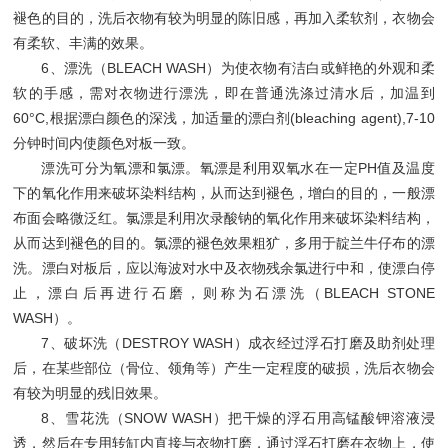
褪色的目的，洗后衣物有较为明显的陈旧感，再加入柔软剂，衣物会
有柔软、丰满的效果。
6、漂洗（BLEACH WASH）为使衣物有洁白或鲜艳的外观和柔
软的手感，需对衣物进行漂洗，即在普通洗涤过清水后，加温到
60°C,根据漂白颜色的深浅，加适量的漂白剂(bleaching agent),7-10
分钟时间内使颜色对板一致。
漂洗可分为氧漂和氯漂。氧漂是利用双氧水在一定PH值及温度
下的氧化作用来破坏染料结构，从而达到褪色，增白的目的，一般漂
布面会略微泛红。氯漂是利用次录酸钠的氧化作用来破坏染料结构，
从而达到褪色的目的。氯漂的褪色效果粗犷，多用于靛兰牛仔布的漂
洗。漂白对板后，应以海波对水中及衣物残余氯进行中和，使漂白停
止，漂白后再进行石磨，则称为石漂洗（BLEACH STONE
WASH）。
7、破坏洗（DESTROY WASH）成衣经过浮石打磨及助剂处理
后，在某些部位（骨位、领角等）产生一定程度的破损，洗后衣物会
有较为明显的残旧效果。
8、雪花洗（SNOW WASH）把干燥的浮石用高锰酸钾溶液浸
透，然后在专用转缸内直接与衣物打磨，通过浮石打磨在衣物上，使