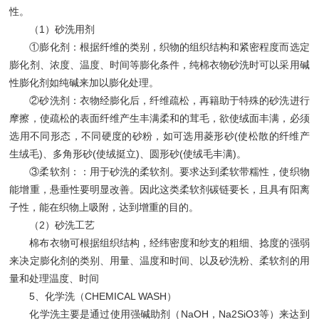
性。
（1）砂洗用剂
①膨化剂：根据纤维的类别，织物的组织结构和紧密程度而选定
膨化剂、浓度、温度、时间等膨化条件，纯棉衣物砂洗时可以采用碱
性膨化剂如纯碱来加以膨化处理。
②砂洗剂：衣物经膨化后，纤维疏松，再籍助于特殊的砂洗进行
摩擦，使疏松的表面纤维产生丰满柔和的茸毛，欲使绒面丰满，必须
选用不同形态，不同硬度的砂粉，如可选用菱形砂(使松散的纤维产
生绒毛)、多角形砂(使绒挺立)、圆形砂(使绒毛丰满)。
③柔软剂：：用于砂洗的柔软剂。要求达到柔软带糯性，使织物
能增重，悬垂性要明显改善。因此这类柔软剂碳链要长，且具有阳离
子性，能在织物上吸附，达到增重的目的。
（2）砂洗工艺
棉布衣物可根据组织结构，经纬密度和纱支的粗细、捻度的强弱
来决定膨化剂的类别、用量、温度和时间、以及砂洗粉、柔软剂的用
量和处理温度、时间
5、化学洗（CHEMICAL WASH）
化学洗主要是通过使用强碱助剂（NaOH，Na2SiO3等）来达到