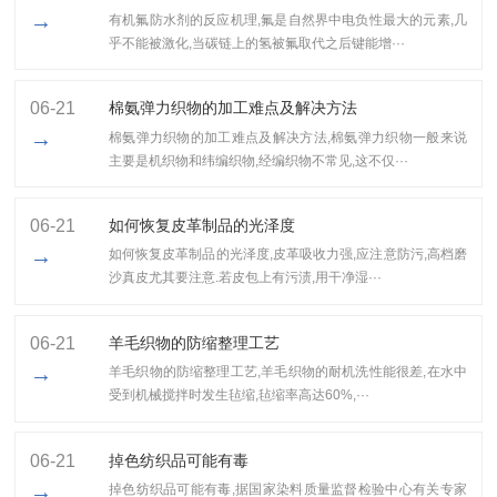
→
有机氟防水剂的反应机理,氟是自然界中电负性最大的元素,几
乎不能被激化,当碳链上的氢被氟取代之后键能增···
06-21
棉氨弹力织物的加工难点及解决方法
→
棉氨弹力织物的加工难点及解决方法,棉氨弹力织物一般来说
主要是机织物和纬编织物,经编织物不常见,这不仅···
06-21
如何恢复皮革制品的光泽度
→
如何恢复皮革制品的光泽度,皮革吸收力强,应注意防污,高档磨
沙真皮尤其要注意.若皮包上有污渍,用干净湿···
06-21
羊毛织物的防缩整理工艺
→
羊毛织物的防缩整理工艺,​羊毛织物的耐机洗性能很差,在水中
受到机械搅拌时发生毡缩,毡缩率高达60%,···
06-21
掉色纺织品可能有毒
→
掉色纺织品可能有毒,据国家染料质量监督检验中心有关专家