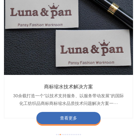
织带商标防水技术解决方案
服装颜色不匀技术解决方案
商标缩水技术解决方案
纺织品阻燃母粒
30余载打造一个“以技术支持服务、以服务带动发展”的国际
博准公司专注于织带商标防水技术解决方案30余载,励志于
博准是一家专注30余载设计研发织唛印唛商标、织带服装颜
博准致力于成为纺织品商标阻燃母粒剂,TF-W760,TF-W760
纺织品商标企业打造含油量超标品质技术问题解决方···
化工纺织品商标商标缩水品质技术问题解决方案一···
色不匀品质技术问题解决方案一站式服务提供商,技···
阻燃母粒剂加工定制服务实力提供商,···
查看更多
查看更多
查看更多
查看更多