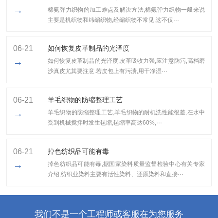
→
棉氨弹力织物的加工难点及解决方法,棉氨弹力织物一般来说
主要是机织物和纬编织物,经编织物不常见,这不仅···
06-21
如何恢复皮革制品的光泽度
→
如何恢复皮革制品的光泽度,皮革吸收力强,应注意防污,高档磨
沙真皮尤其要注意.若皮包上有污渍,用干净湿···
06-21
羊毛织物的防缩整理工艺
→
羊毛织物的防缩整理工艺,​羊毛织物的耐机洗性能很差,在水中
受到机械搅拌时发生毡缩,毡缩率高达60%,···
06-21
掉色纺织品可能有毒
→
掉色纺织品可能有毒,据国家染料质量监督检验中心有关专家
介绍,纺织业染料主要有活性染料、还原染料和直接···
我们不是一个工程师或客服在为您服务