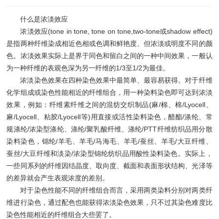
什么是浓淡效应
浓淡效应(tone in tone, tone on tone,two-tone或shadow effect)
是指两种纤维染成相近色相或色调和鲜艳度、但浓淡或明度不同的颜
色。浓淡效果实际上是界于同色和留白之间的一种中间效果，一般认
为一种纤维的表观色深为另一纤维的1/3至1/2为最佳。
浓淡染色效果在四种染色效果中最简单、最容易获得。对于纤维
化学组成或染色性能相近的纤维组合，用一种染料染色即可达到浓淡
效果，例如：纤维素纤维之间的混纺交织制品(麻/棉、棉/Lyocell、
麻/Lyocell、粘胶/Lyocell等)用直接或活性染料染色，醋酯/涤纶、常
规涤纶/浓染型涤纶、涤纶/聚乳酸纤维、涤纶/PTT纤维纺织品用分散
染料染色，锦纶/羊毛、羊毛/马海毛、羊毛/蚕丝、羊毛/大豆纤维、
蚕丝/大豆纤维和淡染/浓染型锦纶纺织品用酸性染料染色。实际上，
一些同系列的纤维因结晶度、取向度、截面和表面形状结构、光泽等
的差异就会产生表观浓度的差别。
对于染色性能不同的纤维组合而言，采用两类染料分别对两类纤
维进行染色，通过配色也能获得浓淡染色效果，只不过其染色难度比
染色性能相近的纤维组合大些罢了。