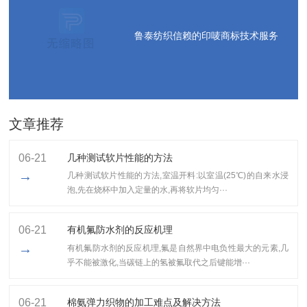
鲁泰纺织信赖的印唛商标技术服务
文章推荐
06-21
几种测试软片性能的方法
→
几种测试软片性能的方法,室温开料:以室温(25℃)的自来水浸
泡,先在烧杯中加入定量的水,再将软片均匀···
06-21
有机氟防水剂的反应机理
→
有机氟防水剂的反应机理,氟是自然界中电负性最大的元素,几
乎不能被激化,当碳链上的氢被氟取代之后键能增···
06-21
棉氨弹力织物的加工难点及解决方法