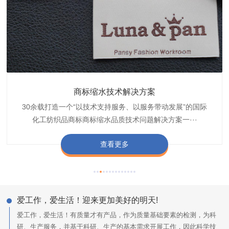
织带商标防水技术解决方案
服装颜色不匀技术解决方案
商标缩水技术解决方案
纺织品阻燃母粒
30余载打造一个“以技术支持服务、以服务带动发展”的国际
博准公司专注于织带商标防水技术解决方案30余载,励志于
博准是一家专注30余载设计研发织唛印唛商标、织带服装颜
博准致力于成为纺织品商标阻燃母粒剂,TF-W760,TF-W760
纺织品商标企业打造含油量超标品质技术问题解决方···
化工纺织品商标商标缩水品质技术问题解决方案一···
色不匀品质技术问题解决方案一站式服务提供商,技···
阻燃母粒剂加工定制服务实力提供商,···
查看更多
查看更多
查看更多
查看更多
爱工作，爱生活！迎来更加美好的明天!
爱工作，爱生活！有质量才有产品，作为质量基础要素的检测，为科
研、生产服务，并基于科研、生产的基本需求开展工作，因此科学技