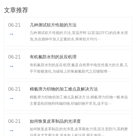
文章推荐
06-21
几种测试软片性能的方法
→
几种测试软片性能的方法,室温开料:以室温(25℃)的自来水浸
泡,先在烧杯中加入定量的水,再将软片均匀···
06-21
有机氟防水剂的反应机理
→
有机氟防水剂的反应机理,氟是自然界中电负性最大的元素,几
乎不能被激化,当碳链上的氢被氟取代之后键能增···
06-21
棉氨弹力织物的加工难点及解决方法
→
棉氨弹力织物的加工难点及解决方法,棉氨弹力织物一般来说
主要是机织物和纬编织物,经编织物不常见,这不仅···
06-21
如何恢复皮革制品的光泽度
→
如何恢复皮革制品的光泽度,皮革吸收力强,应注意防污,高档磨
沙真皮尤其要注意.若皮包上有污渍,用干净湿···