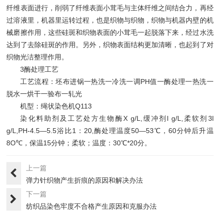
纤维表面进行，削弱了纤维表面小茸毛与主体纤维之间结合力，再经
过溶液里，机器里运转过程，也是织物与织物，织物与机器内壁的机
械磨擦作用，这些硅斑和织物表面的小茸毛一起脱落下来，经过水洗
达到了去除硅斑的作用。另外，织物表面结构更加清晰，也起到了对
织物光洁整理作用。
3酶处理工艺
工艺流程：坯布进锅一热洗一冷洗一调PH值一酶处理一热洗一
脱水一烘干一验布一轧光
机型：绳状染色机Q113
染化料助剂及工艺处方生物酶X g/L,缓冲剂l g/L,柔软剂3l
g/L,PH-4.5—5.5浴比1：20,酶处理温度50—53℃，60分钟后升温
8O℃，保温15分钟；柔软；温度：30℃*20分。
上一篇
弹力针织物产生折痕的原因和解决办法
下一篇
纺织品染色牢度不合格产生原因和克服办法