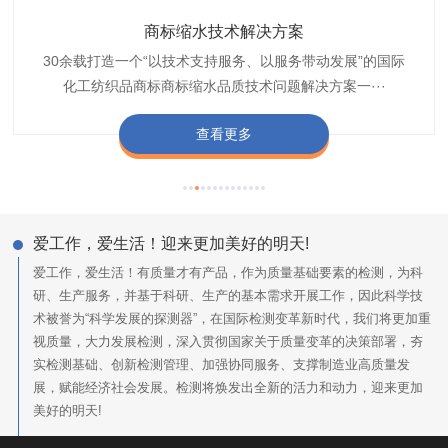
织带商标防水技术解决方案
服装颜色不匀技术解决方案
商标缩水技术解决方案
纺织品阻燃母粒
30余载打造一个“以技术支持服务、以服务带动发展”的国际
博准公司专注于织带商标防水技术解决方案30余载,励志于
博准是一家专注30余载设计研发织唛印唛商标、织带服装颜
博准致力于成为纺织品商标阻燃母粒剂,TF-W760,TF-W760
纺织品商标企业打造含油量超标品质技术问题解决方···
化工纺织品商标商标缩水品质技术问题解决方案一···
色不匀品质技术问题解决方案一站式服务提供商,技···
阻燃母粒剂加工定制服务实力提供商,···
查看更多
查看更多
查看更多
查看更多
爱工作，爱生活！迎来更加美好的明天!
爱工作，爱生活！有质量才有产品，作为质量基础要素的检测，为科
研、生产服务，并基于科研、生产的基本需求开展工作，因此科学技
术被誉为“科学发展的探测器”，在国际检测变革新时代，我们将更加重
视质量，大力发展检测，深入贯彻国家关于质量变革的决策部署，夯
实检测基础、创新检测管理、加强协同服务、支撑制造业高质量发
展，赋能经济社会发展。检测将焕发出全新的活力和动力，迎来更加
美好的明天!