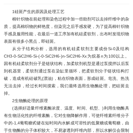
1硅斑产生的原因及处理工艺
棉针织物在前处理和染色过程中加一些助剂可以去掉纤维中的杂
质，提高棉织物的鲜艳度，但染完之后手感发硬，为了提高棉针织物
手感及服用性能，在最后一道工序加有机硅柔软剂，出布时发现织物
表面有很多小黑点，即硅斑。
从分子结构分析，选用的有机硅柔软剂主要成份Si-0及结构
CH3-0-SiC2H6-Si-(-0-SiC2H6-)n-SiC2H6-Xx为烷基n为100以上。
因有机硅柔软剂分子是链状结构，加柔软剂机型是通过泵搅拌以后泵
到机器里，柔软剂通过泵在染缸里循环，把柔软剂分子链状结构打
破，造成有机硅破乳(漂油)，粘在织物表面，形成硅斑。皂洗、热洗
无法去掉，经过长时间摸索，我们最终选用生物酶处理，把硅斑去
掉。
2生物酶处理的原理
(选择好适量纤维素酶浓度、温度、时间、机型、)利用生物酶具
有生物活化性的纤维素酶，它对生物降解作用，可使纤维素纤维分子
中的-1,4葡萄糖甙键在短时间内水解成可溶性的低聚糖或葡萄糖，由
于生物酶的分子体积较大，不易渗透到纤维内部，所以水解仅会限制