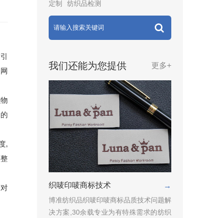
定制
纺织品检测
索引
我们还能为您提供
更多+
官网
织物
司的
度,
供整
织唛印唛商标技术
→
精对
博准纺织品织唛印唛商标品质技术问题解
决方案,30余载专业为有特殊需求的纺织