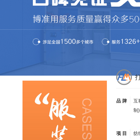
品 牌
互
制
项 目
纺