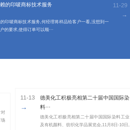
赖的印唛商标技术服务
11-29
→
的印唛商标技术服务,何经理将样品给客户一看,没想到一
户的要求,使得订单可以顺···
11-13
德美化工积极亮相第二十届中国国际染
→
料···
针对
德美化工积极亮相第二十届中国国际染料工业
市场
及有机颜料、纺织化学品展览会,11月8日-10日,