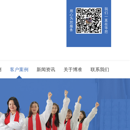
我
用
们
心
一
为
直
您
在
服
等
务
您
测
客户案例
新闻资讯
关于博准
联系我们