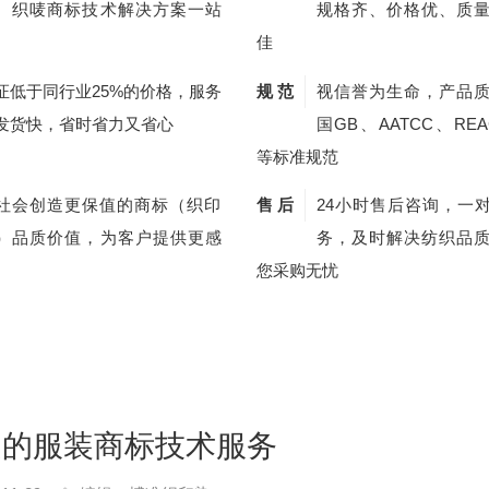
、织唛商标技术解决方案一站
规格齐、价格优、质
佳
证低于同行业25%的价格，服务
规 范
视信誉为生命，产品
发货快，省时省力又省心
国GB、AATCC、REA
等标准规范
社会创造更保值的商标（织印
售 后
24小时售后咨询，一
）品质价值，为客户提供更感
务，及时解决纺织品
您采购无忧
定的服装商标技术服务