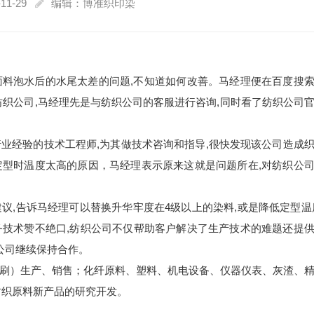
11-29
编辑：博准织印染
料泡水后的水尾太差的问题,不知道如何改善。马经理便在百度搜
纺织公司,马经理先是与纺织公司的客服进行咨询,同时看了纺织公司
业经验的技术工程师,为其做技术咨询和指导,很快发现该公司造成
型时温度太高的原因，马经理表示原来这就是问题所在,对纺织公
议,告诉马经理可以替换升华牢度在4级以上的染料,或是降低定型温
技术赞不绝口,纺织公司不仅帮助客户解决了生产技术的难题还提
公司继续保持合作。
刷）生产、销售；化纤原料、塑料、机电设备、仪器仪表、灰渣、
纺织原料新产品的研究开发。