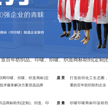
打造百年纺织品、印唛、织唛、织造商标助剂(定制)
联网印唛、织唛、织造商标(定
愿 景
打造纺织化工生态圈
)技术服务解决方案优选品牌
重的百年纺织助剂企业
织品商标助剂(定制)、织造、印
质 量
织唛印唛商标印染助