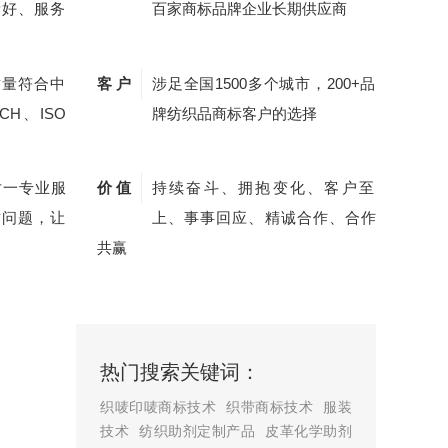
量好、服务
百家商标品牌企业长期供应商
质量符合中
客 户
涉足全国1500多个城市，200+品
CH、ISO
牌纺织品商标客户的选择
对一专业服
价 值
持续奋斗、拥抱变化、客户至
质问题，让
上、事事回应、精诚合作、合作
共赢
热门搜索关键词：
织唛印唛商标技术
织带商标技术
服装
技术
纺织助剂定制产品
皮革化学助剂