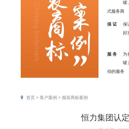
唛
式服务商
保 证
保
好
服 务
为
唛
动的服务
首页
>
客户案例
>
服装商标案例
恒力集团认