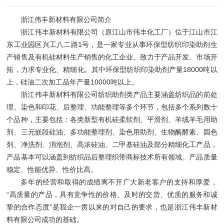
浙江伟丰新材料有限公司简介
浙江伟丰新材料有限公司（原江山市伟丰化工厂）位于江山市江
东工业园区兴工八二路1号，是一家专业从事环保型
纺织印染助剂
生
产销售及有机硅材料生产销售的化工企业。致力于产品开发、市场开
拓，力求专业化、精细化。其中环保型纺织印染助剂产量18000吨以
上，硅油二次加工品年产量10000吨以上。
浙江伟丰新材料有限公司
纺织助剂
类产品主要涵盖纺织品的前处
理、染色和印花、后整理、功能整理等多个环节，包括多个系列数十
个品种，主要包括：各类新型有机硅柔软剂、平滑剂、羊绒羊毛用助
剂、三元嵌段硅油、多功能整理剂、染色用助剂、生物酶酵素、固色
剂、净洗剂、消泡剂、高浓硅油、二甲基硅油及部分精细化工产品，
产品基本可以涵盖到纺织品后整理
织带商标技术
所有领域。产品质量
稳定、性能优异、性价比高。
多年的经营和取得的成绩离不开广大新老客户的支持和厚爱，
“高质量的产品，具有竞争性的价格、及时的交货、优质的服务和诚
挚的合作态度”是我企一贯以来的对自己的要求，也是浙江伟丰新材
料有限公司成功的基础。