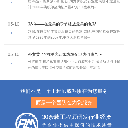
→
纺织品印染助剂不断创新 助力纺织品行业发展据不完全统
计,2000年纺织印染助剂产量47万t,销售额约···
05-10
彩棉——在最美的季节绽放最美的色彩
→
彩棉,在最美的季节绽放最美的色彩,曾经,中国的彩棉也辉煌
过.从1998年到2007年,中国天然彩色棉···
05-10
外贸黄了?柯桥这五家纺织企业为何底气···
→
外贸黄了,柯桥这五家纺织企业为何底气十足​,最近纺织行业最
热的莫过于因海外疫情凶猛而导致外贸生意凉凉···
我们不是一个工程师或客服在为您服务
而是一个团队在为您服务
30余载工程师研发行业经验
为企业提供更保值的技术质量