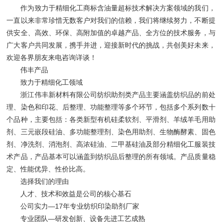
作为致力于精细化工
商标含油量超标技术解决方案
领域的我们，
一直以来非常珍惜无数客户对我们的信赖，我们将继续努力，不断提
供安全、高效、环保、高附加值的卓越产品、全方位的技术服务，与
广大客户共同发展，携手并进，迎接新时代的挑战，共创美好未来，
欢迎各界朋友来电咨询详谈！
伟丰产品
致力于精细化工领域
浙江伟丰新材料有限公司纺织助剂类产品主要涵盖纺织品的前处
理、染色和印花、后整理、功能整理等多个环节，包括多个系列数十
个品种，主要包括：各类新型有机硅柔软剂、平滑剂、羊绒羊毛用助
剂、三元嵌段硅油、多功能整理剂、染色用助剂、生物酶酵素、固色
剂、净洗剂、消泡剂、高浓硅油、二甲基硅油及部分精细化工
服装技
术
产品，产品基本可以涵盖到纺织品后整理的所有领域。产品质量稳
定、性能优异、性价比高。
选择我们的理由
人才、技术和效益是公司的核心基石
公司实力—17年专业纺织印染助剂厂家
专业团队—研发创新、设备先进工艺成熟