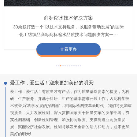
织带商标防水技术解决方案
服装颜色不匀技术解决方案
商标缩水技术解决方案
纺织品阻燃母粒
30余载打造一个“以技术支持服务、以服务带动发展”的国际
博准公司专注于织带商标防水技术解决方案30余载,励志于
博准是一家专注30余载设计研发织唛印唛商标、织带服装颜
博准致力于成为纺织品商标阻燃母粒剂,TF-W760,TF-W760
纺织品商标企业打造含油量超标品质技术问题解决方···
化工纺织品商标商标缩水品质技术问题解决方案一···
色不匀品质技术问题解决方案一站式服务提供商,技···
阻燃母粒剂加工定制服务实力提供商,···
查看更多
查看更多
查看更多
查看更多
爱工作，爱生活！迎来更加美好的明天!
爱工作，爱生活！有质量才有产品，作为质量基础要素的检测，为科
研、生产服务，并基于科研、生产的基本需求开展工作，因此科学技
术被誉为“科学发展的探测器”，在国际检测变革新时代，我们将更加重
视质量，大力发展检测，深入贯彻国家关于质量变革的决策部署，夯
实检测基础、创新检测管理、加强协同服务、支撑制造业高质量发
展，赋能经济社会发展。检测将焕发出全新的活力和动力，迎来更加
美好的明天!