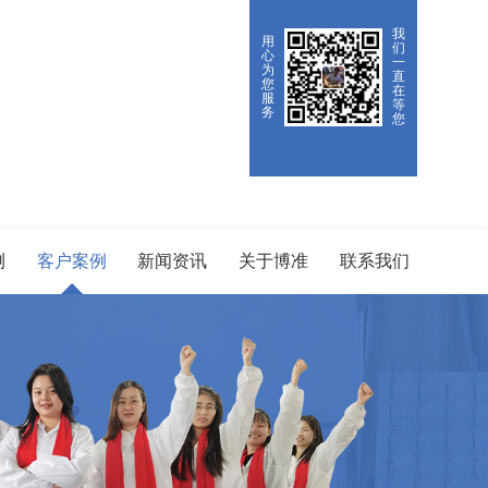
我
用
们
心
一
为
直
您
在
服
等
务
您
测
客户案例
新闻资讯
关于博准
联系我们