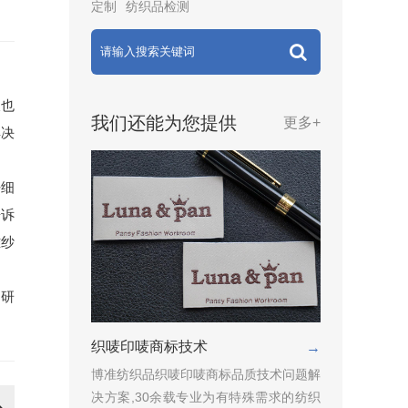
定制
纺织品检测
久也
我们还能为您提供
更多+
解决
仔细
告诉
雅纱
和研
织唛印唛商标技术
→
博准纺织品织唛印唛商标品质技术问题解
决方案,30余载专业为有特殊需求的纺织