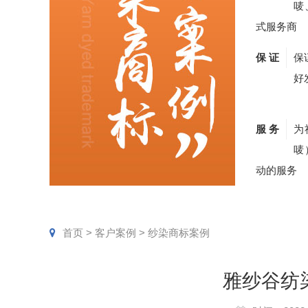
唛
式服务商
保 证
保
好
服 务
为
唛
动的服务
首页
>
客户案例
>
纱染商标案例
雅纱谷纺