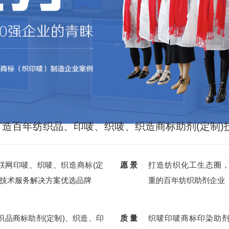
打造百年纺织品、印唛、织唛、织造商标助剂(定制)
联网印唛、织唛、织造商标(定
愿 景
打造纺织化工生态圈
)技术服务解决方案优选品牌
重的百年纺织助剂企业
织品商标助剂(定制)、织造、印
质 量
织唛印唛商标印染助