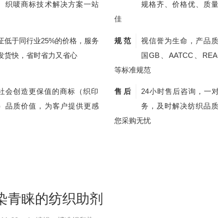
、织唛商标技术解决方案一站
规格齐、价格优、质
佳
证低于同行业25%的价格，服务
规 范
视信誉为生命，产品
发货快，省时省力又省心
国GB、AATCC、REA
等标准规范
社会创造更保值的商标（织印
售 后
24小时售后咨询，一
）品质价值，为客户提供更感
务，及时解决纺织品
您采购无忧
染青睐的纺织助剂