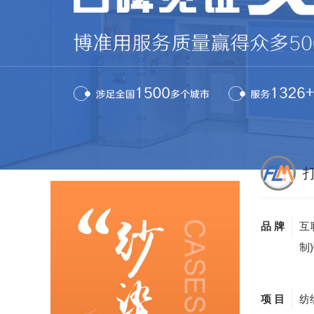
品 牌
互
制
项 目
纺