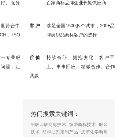
量好、服务
百家商标品牌企业长期供应商
质量符合中
客 户
涉足全国1500多个城市，200+品
CH、ISO
牌纺织品商标客户的选择
对一专业服
价 值
持续奋斗、拥抱变化、客户至
质问题，让
上、事事回应、精诚合作、合作
共赢
热门搜索关键词：
织唛印唛商标技术
织带商标技术
服装
技术
纺织助剂定制产品
皮革化学助剂