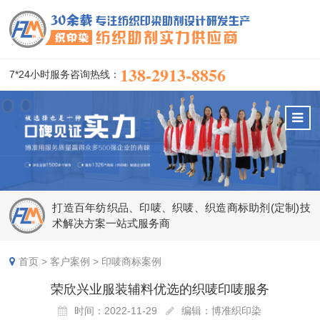
138-2913-8856
7*24小时服务咨询热线：
打造百年纺织品、印唛、织唛、织造商标助剂(定制)技
术解决方案一站式服务商
首页
>
客户案例
>
印唛商标案例
荣欣兴业服装辅料优选的织唛印唛服务
时间：2022-11-29
编辑：博准织印染