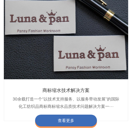
织带商标防水技术解决方案
服装颜色不匀技术解决方案
商标缩水技术解决方案
纺织品阻燃母粒
30余载打造一个“以技术支持服务、以服务带动发展”的国际
博准公司专注于织带商标防水技术解决方案30余载,励志于
博准是一家专注30余载设计研发织唛印唛商标、织带服装颜
博准致力于成为纺织品商标阻燃母粒剂,TF-W760,TF-W760
纺织品商标企业打造含油量超标品质技术问题解决方···
化工纺织品商标商标缩水品质技术问题解决方案一···
色不匀品质技术问题解决方案一站式服务提供商,技···
阻燃母粒剂加工定制服务实力提供商,···
查看更多
查看更多
查看更多
查看更多