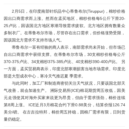
2月5日，在印度南部针织品中心蒂鲁布尔(Tiruppur)，棉纱价格
因出口商需求而上涨。然而在孟买地区，棉纱价格每5公斤下滑20-
25卢比，因该国北方地区寒潮导致需求疲软。北方地区拥有数量众
多制衣厂。在蒂鲁布尔市场，尽管存在出口需求，但价格涨势受限，
因该国北方需求不支持市场人气。
蒂鲁布尔一富有经验的商人表示，南部需求尚未开始，但市场已
自出口商需求中获得支撑。在蒂鲁布尔市场，30支棉纱价格每公斤
370-375卢比、34支棉纱375-385卢比、40支棉纱390-400卢比。 另
一方面，孟买贸易商表示，印度北部寒潮损害当地市场需求。印度北
部是大型成衣中心，寒冷天气推迟夏 季需求。
与此同时，加工厂和制造商密切关注天气状况，只要该国北部天
气改善，就会加速生产。 洲际交易所(ICE)棉花期货周五收低，因美
元走强使其对海外买家来说更为昂贵，但由于需求强劲，棉价连续
第8周上涨。 ICE近月3月棉花合约下滑0.88美分，结算价报126.74
美分/磅。 在古吉拉特邦，棉价周五持稳，因棉厂需求有限，日到货
量仍稳定。