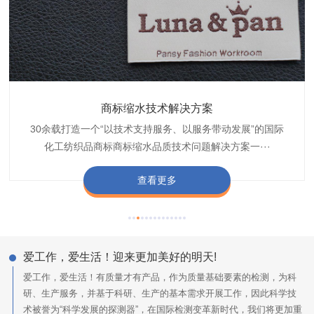
织带商标防水技术解决方案
服装颜色不匀技术解决方案
商标缩水技术解决方案
纺织品阻燃母粒
30余载打造一个“以技术支持服务、以服务带动发展”的国际
博准公司专注于织带商标防水技术解决方案30余载,励志于
博准是一家专注30余载设计研发织唛印唛商标、织带服装颜
博准致力于成为纺织品商标阻燃母粒剂,TF-W760,TF-W760
纺织品商标企业打造含油量超标品质技术问题解决方···
化工纺织品商标商标缩水品质技术问题解决方案一···
色不匀品质技术问题解决方案一站式服务提供商,技···
阻燃母粒剂加工定制服务实力提供商,···
查看更多
查看更多
查看更多
查看更多
爱工作，爱生活！迎来更加美好的明天!
爱工作，爱生活！有质量才有产品，作为质量基础要素的检测，为科
研、生产服务，并基于科研、生产的基本需求开展工作，因此科学技
术被誉为“科学发展的探测器”，在国际检测变革新时代，我们将更加重