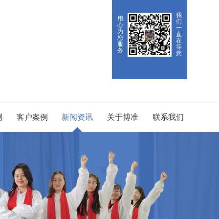
我
用
们
心
一
为
直
您
在
服
等
务
您
测
客户案例
新闻资讯
关于博准
联系我们