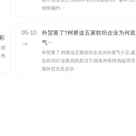
销售额约···
05-10
外贸黄了?柯桥这五家纺织企业为何底
彩
→
气···
中国
外贸黄了,柯桥这五家纺织企业为何底气十足​,最
天然
近纺织行业最热的莫过于因海外疫情凶猛而导
致外贸生意凉凉···