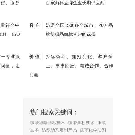
量好、服务
百家商标品牌企业长期供应商
质量符合中
客 户
涉足全国1500多个城市，200+品
CH、ISO
牌纺织品商标客户的选择
对一专业服
价 值
持续奋斗、拥抱变化、客户至
质问题，让
上、事事回应、精诚合作、合作
共赢
热门搜索关键词：
织唛印唛商标技术
织带商标技术
服装
技术
纺织助剂定制产品
皮革化学助剂