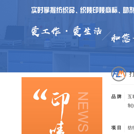
品 牌
互
制
项 目
纺