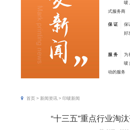
唛
式服务商
保 证
保
好
服 务
为
唛
动的服务
首页
>
新闻资讯
>
印唛新闻
“十三五”重点行业淘