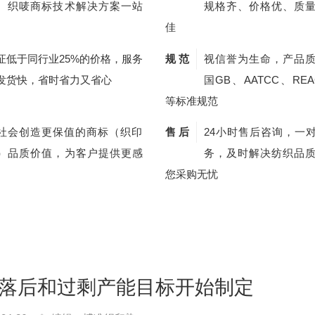
、织唛商标技术解决方案一站
规格齐、价格优、质
佳
证低于同行业25%的价格，服务
规 范
视信誉为生命，产品
发货快，省时省力又省心
国GB、AATCC、REA
等标准规范
社会创造更保值的商标（织印
售 后
24小时售后咨询，一
）品质价值，为客户提供更感
务，及时解决纺织品
您采购无忧
汰落后和过剩产能目标开始制定