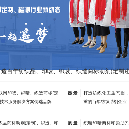
打造百年纺织品、印唛、织唛、织造商标助剂(定制)
联网印唛、织唛、织造商标(定
愿 景
打造纺织化工生态圈
)技术服务解决方案优选品牌
重的百年纺织助剂企业
织品商标助剂(定制)、织造、印
质 量
织唛印唛商标印染助