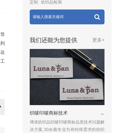
定制
纺织品检测
指导
我们还能为您提供
更多+
，列
不达
等工
织唛印唛商标技术
→
博准纺织品织唛印唛商标品质技术问题解
决方案,30余载专业为有特殊需求的纺织