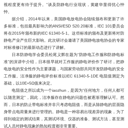
视程度更有待于提升。”谈及防静电行业现状，黄建华显得忧心忡
忡。
据介绍，2014年以来，美国静电放电协会陆续颁布和更新了许
多标准，包括最具影响力的ANSI/ESD S20.20标准，IEC 101委员会
将在2015年颁布新的IEC 61340-5-1。这些标准的颁布及更新将对防
静电产业产生巨大影响。此次研讨会邀请了美国静电放电协会的专家
对标准修订的最新动态进行了讲解。
日本防静电学会委员松尾义辉在题为“防静电工作服和防静电标
准”的演讲中介绍，日本很早就对工作服的静电评价作了研讨，把静
电放电的安全性作为主要课题，与国家劳动部共同开发防静电的安全
工作服。洁净服的静电评价标准以IEC 61340-5-1DE 电阻值测定为
基础，以10E+5Ω值来决定。
电阻值之所以成为一个iaozhun，是因为“任何地方，任何人都可
以随意测定”，因此，洁净服存在静电的问题也被逐渐理解认可。然
而，日本的防止带电标准并非只考虑电阻值，而是从除静电的层面隐
身带点电荷量来进行管理的。静电是一种容易出现差异的现象，为了
得到稳定的测试结果，其测试环境、仪器的准备、测试方法，甚至测
试人员对静电现象的熟知程度都非常重要。