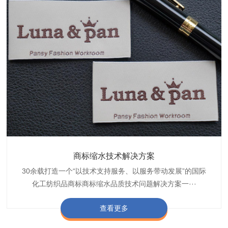
织带商标防水技术解决方案
服装颜色不匀技术解决方案
商标缩水技术解决方案
纺织品阻燃母粒
30余载打造一个“以技术支持服务、以服务带动发展”的国际
博准公司专注于织带商标防水技术解决方案30余载,励志于
博准是一家专注30余载设计研发织唛印唛商标、织带服装颜
博准致力于成为纺织品商标阻燃母粒剂,TF-W760,TF-W760
纺织品商标企业打造含油量超标品质技术问题解决方···
化工纺织品商标商标缩水品质技术问题解决方案一···
色不匀品质技术问题解决方案一站式服务提供商,技···
阻燃母粒剂加工定制服务实力提供商,···
查看更多
查看更多
查看更多
查看更多