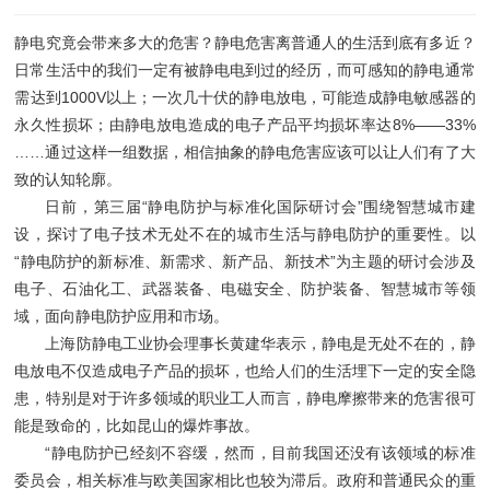
静电究竟会带来多大的危害？静电危害离普通人的生活到底有多近？
日常生活中的我们一定有被静电电到过的经历，而可感知的静电通常
需达到1000V以上；一次几十伏的静电放电，可能造成静电敏感器的
永久性损坏；由静电放电造成的电子产品平均损坏率达8%——33%
……通过这样一组数据，相信抽象的静电危害应该可以让人们有了大
致的认知轮廓。
日前，第三届“静电防护与标准化国际研讨会”围绕智慧城市建
设，探讨了电子技术无处不在的城市生活与静电防护的重要性。以
“静电防护的新标准、新需求、新产品、新技术”为主题的研讨会涉及
电子、石油化工、武器装备、电磁安全、防护装备、智慧城市等领
域，面向静电防护应用和市场。
上海防静电工业协会理事长黄建华表示，静电是无处不在的，静
电放电不仅造成电子产品的损坏，也给人们的生活埋下一定的安全隐
患，特别是对于许多领域的职业工人而言，静电摩擦带来的危害很可
能是致命的，比如昆山的爆炸事故。
“静电防护已经刻不容缓，然而，目前我国还没有该领域的标准
委员会，相关标准与欧美国家相比也较为滞后。政府和普通民众的重