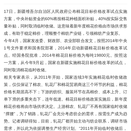
17日，新疆维吾尔自治区人民政府公布棉花目标价格改革试点实施
方案，中央补贴资金的60%将按棉花种植面积补贴，40%按实际交售
量补贴，同时取消临时收储。这意味着新年度棉花价格由市场供求形
成，有助于稳定棉价，理顺整个棉纺产业链，引领棉纺产业复苏。
今年4月，国家发改委、财政部、农业部联合发文，按照2014年中央
1号文件要求和国务院部署，2014年启动新疆棉花目标价格改革试
点。经国务院批准，2014年棉花目标价格为每吨19800元。按照这
一方案，从今年9月起，国家在新疆实施棉花目标价格改革的试点，
同时取消棉花临时收储。
相关专家表示，从2011年开始，国家连续3年实施棉花临时收储政
策，仅仅保证了棉农、轧花厂和棉花贸易商这三个环节的利益，棉花
价格长期居高不下；下游的纺织、服装环节在高棉价、成本上升、订
单下滑的多重夹击下，连年低迷。棉花目标价格政策实施后，新年度
棉花价格将由市场供求决定。上游棉农、轧花厂不再有国家临时收储
“撑腰”，为了销路，轧花厂会充分考虑纺企的需求，按需生产成为趋
势。记者调研得知，目前，轧花厂都开始主动与纺企联系，调研市场
需求，并以此为依据调整生产经营计划。“2011年开始临时收储后，