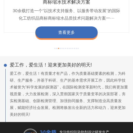
织带商标防水技术解决方案
服装颜色不匀技术解决方案
商标缩水技术解决方案
纺织品阻燃母粒
30余载打造一个“以技术支持服务、以服务带动发展”的国际
博准公司专注于织带商标防水技术解决方案30余载,励志于
博准是一家专注30余载设计研发织唛印唛商标、织带服装颜
博准致力于成为纺织品商标阻燃母粒剂,TF-W760,TF-W760
纺织品商标企业打造含油量超标品质技术问题解决方···
化工纺织品商标商标缩水品质技术问题解决方案一···
色不匀品质技术问题解决方案一站式服务提供商,技···
阻燃母粒剂加工定制服务实力提供商,···
查看更多
查看更多
查看更多
查看更多
爱工作，爱生活！迎来更加美好的明天!
爱工作，爱生活！有质量才有产品，作为质量基础要素的检测，为科
研、生产服务，并基于科研、生产的基本需求开展工作，因此科学技
术被誉为“科学发展的探测器”，在国际检测变革新时代，我们将更加重
视质量，大力发展检测，深入贯彻国家关于质量变革的决策部署，夯
实检测基础、创新检测管理、加强协同服务、支撑制造业高质量发
展，赋能经济社会发展。检测将焕发出全新的活力和动力，迎来更加
美好的明天!
专注纺织印染助剂设计研发生产