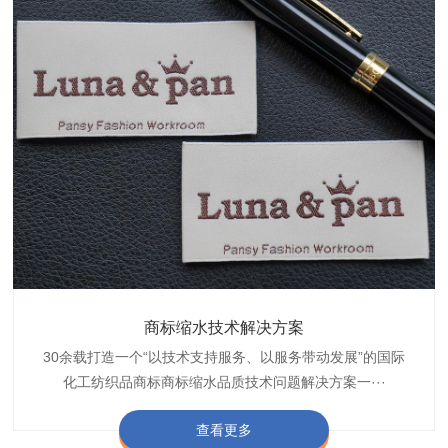
织带商标防水技术解决方案
服装颜色不匀技术解决方案
商标缩水技术解决方案
纺织品阻燃母粒
30余载打造一个“以技术支持服务、以服务带动发展”的国际
博准公司专注于织带商标防水技术解决方案30余载,励志于
博准是一家专注30余载设计研发织唛印唛商标、织带服装颜
博准致力于成为纺织品商标阻燃母粒剂,TF-W760,TF-W760
纺织品商标企业打造含油量超标品质技术问题解决方···
化工纺织品商标商标缩水品质技术问题解决方案一···
色不匀品质技术问题解决方案一站式服务提供商,技···
阻燃母粒剂加工定制服务实力提供商,···
查看更多
查看更多
查看更多
查看更多