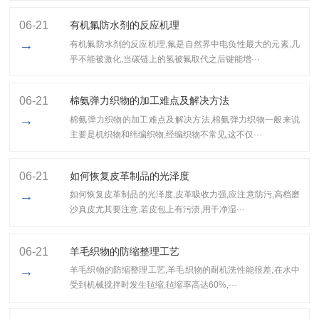
06-21
有机氟防水剂的反应机理
→
有机氟防水剂的反应机理,氟是自然界中电负性最大的元素,几
乎不能被激化,当碳链上的氢被氟取代之后键能增···
06-21
棉氨弹力织物的加工难点及解决方法
→
棉氨弹力织物的加工难点及解决方法,棉氨弹力织物一般来说
主要是机织物和纬编织物,经编织物不常见,这不仅···
06-21
如何恢复皮革制品的光泽度
→
如何恢复皮革制品的光泽度,皮革吸收力强,应注意防污,高档磨
沙真皮尤其要注意.若皮包上有污渍,用干净湿···
06-21
羊毛织物的防缩整理工艺
→
羊毛织物的防缩整理工艺,​羊毛织物的耐机洗性能很差,在水中
受到机械搅拌时发生毡缩,毡缩率高达60%,···